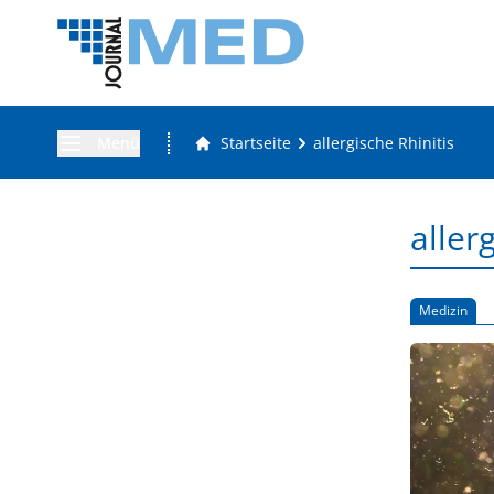
Menü
Startseite
allergische Rhinitis
aller
Medizin