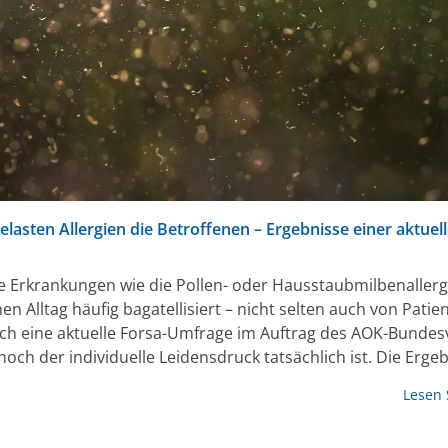
elasten Allergien die Betroffenen – Ergebnisse einer aktuel
he Erkrankungen wie die Pollen- oder Hausstaubmilbenaller
hen Alltag häufig bagatellisiert – nicht selten auch von Patie
och eine aktuelle Forsa-Umfrage im Auftrag des AOK-Bunde
 hoch der individuelle Leidensdruck tatsächlich ist. Die Erge
chen die Notwendigkeit, allergische Rhinitis und assoziiert
Lesen
nehmen und sie im ärztlichen Gespräch aktiv zu adressieren