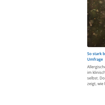
So stark b
Umfrage
Allergisc
im klinisc
selbst. D
zeigt, wie
verdeutli
ernst zu 