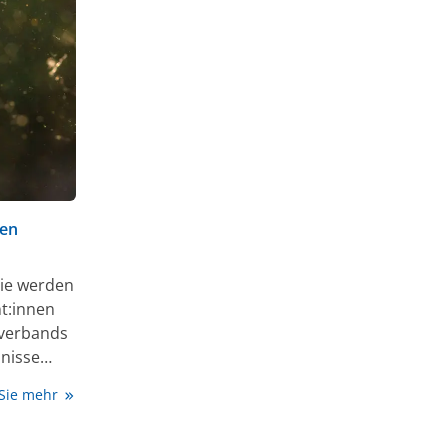
len
gie werden
nt:innen
sverbands
bnisse
e Symptome
 Sie mehr
.