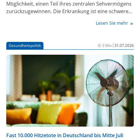
Möglichkeit, einen Teil ihres zentralen Sehvermögens
zurückzugewinnen. Die Erkrankung ist eine schwere
Spätform der altersabhängigen Makuladegeneration
Lesen Sie mehr
(AMD). Ein internationales Forschungsteam um Prof.
Frank. G. Holz vom Universitätsklinikum Bonn (UKB)
und der Universität Bonn konnte in einer
|
Gesundheitspolitik
3 Min
31.07.2026
internationalen klinischen Studie nachweisen, dass
die Mehrzahl der Teilnehmenden deutliche
Verbesserungen der Sehschärfe zeigte – mehr als
84% konnten nach der Implantation wieder
Buchstaben, Zahlen oder Wörter erkennen. Jetzt ist
die neuartige Netzhaut-Implantattechnologie
außerhalb von Studien für die reguläre
Krankenversorgung für den europäischen Markt
zugelassen.
Fast 10.000 Hitzetote in Deutschland bis Mitte Juli