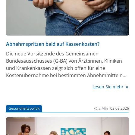
einer Kombination aus Islatravir und Lenacapavir bei
Erwachsenen untersucht wurde, deren HIV-Infektion
bereits gut unter Kontrolle war.
Abnehmspritzen bald auf Kassenkosten?
Die neue Vorsitzende des Gemeinsamen
Bundesausschusses (G-BA) von Ärzt:innen, Kliniken
und Krankenkassen zeigt sich offen für eine
Kostenübernahme bei bestimmten Abnehmmitteln
durch die gesetzliche Krankenversicherung. „Wir
Lesen Sie mehr
führen in Deutschland eine rückständige Diskussion
über Adipositas“, sagte Sonja Optendrenk dem
„Spiegel“.
|
Gesundheitspolitik
2 Min
03.08.2026