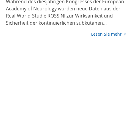
Während des diesjährigen Kongresses der European
Academy of Neurology wurden neue Daten aus der
Real-World-Studie ROSSINI zur Wirksamkeit und
Sicherheit der kontinuierlichen subkutanen
Foslevodopa/Foscarbidopa-Infusion bei
Lesen Sie mehr
fortgeschrittener Parkinson-Krankheit vorgestellt [1,
2]. Ergänzt durch Erfahrungen aus der klinischen
Praxis deuten die Ergebnisse darauf hin, dass die
Therapie auch im Versorgungsalltag relevant ist und
dass insbesondere ein frühzeitiger Therapiebeginn im
fortgeschrittenen Krankheitsverlauf motorische
Symptome und Lebensqualität verbessern kann [3].