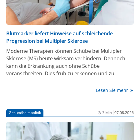
Blutmarker liefert Hinweise auf schleichende
Progression bei Multipler Sklerose
Moderne Therapien können Schübe bei Multipler
Sklerose (MS) heute wirksam verhindern. Dennoch
kann die Erkrankung auch ohne Schübe
voranschreiten. Dies früh zu erkennen und zu
behandeln, gehört zu den größten
Herausforderungen in der MS-Medizin. Forschende
Lesen Sie mehr
berichten nun über einen Blutmarker, mit dem sich
dieser Aspekt des Krankheitsverlaufs und
möglicherweise auch der Behandlungserfolg
|
Gesundheitspolitik
3 Min
07.08.2026
verfolgen lassen.