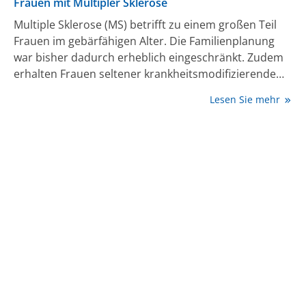
Frauen mit Multipler Sklerose
Multiple Sklerose (MS) betrifft zu einem großen Teil
Frauen im gebärfähigen Alter. Die Familienplanung
war bisher dadurch erheblich eingeschränkt. Zudem
erhalten Frauen seltener krankheitsmodifizierende
Therapien als Männer. Das muss nicht sein – und
Lesen Sie mehr
sollte nicht sein. Eine Zulassungsanpassung beim
Anti-CD20-Antikörper Ofatumumab bringt jetzt mehr
Flexibilität bei der Therapieanpassung.