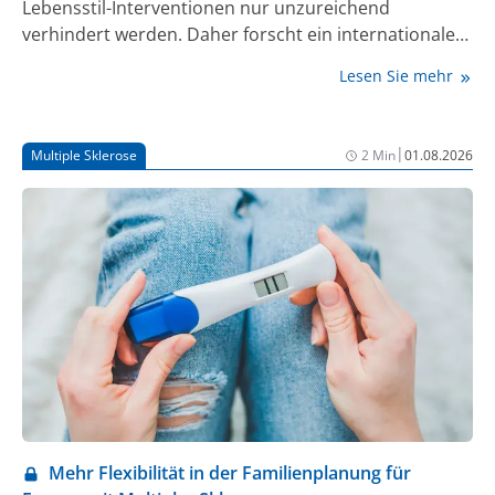
Lebensstil-Interventionen nur unzureichend
verhindert werden. Daher forscht ein internationales
Team um Professor Dr. Jens Kroll aus der
Lesen Sie mehr
Medizinischen Fakultät Mannheim der Universität
Heidelberg an der Frage, ob bisher unerkannte
Stoffwechselstörungen die Ursache für die mit
|
Multiple Sklerose
2 Min
01.08.2026
Diabetes häufig einhergehenden
Organveränderungen sein könnten – die also primär
Gefäße und andere Gewebe verändern. Ergebnisse
ihrer Forschung liefern jetzt neue Hinweise darauf,
wie reaktive Stoffwechselprodukte ursächlich zur
Entstehung von Diabetes und seinen
Folgeerkrankungen beitragen können. Das Team von
Professor Kroll berichtet aktuell im Journal Nature
Communications, dass die Verbindungen
Methylglyoxal und Acrolein den Arginin-Stoffwechsel
stören und dadurch einen erhöhten
Blutzuckerspiegel (Hyperglykämie) sowie
Mehr Flexibilität in der Familienplanung für
Veränderungen der Nieren auslösen.