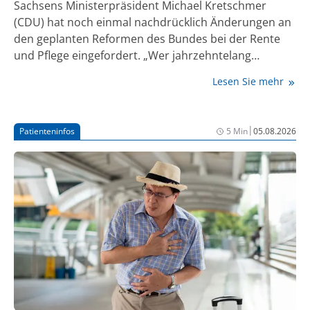
Sachsens Ministerpräsident Michael Kretschmer
(CDU) hat noch einmal nachdrücklich Änderungen an
den geplanten Reformen des Bundes bei der Rente
und Pflege eingefordert. „Wer jahrzehntelang
gearbeitet hat, darf im Alter nicht dafür bestraft
Lesen Sie mehr
werden, dass er in den 90er-Jahren für deutlich
niedrigere Löhne gearbeitet oder Phasen der
Arbeitslosigkeit durchstehen musste“, betonte
|
Patienteninfos
5 Min
05.08.2026
Kretschmer in Dresden und verbreitete diese
Botschaft auch auf der Plattform X.