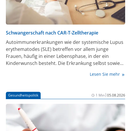
Schwangerschaft nach CAR-T-Zelltherapie
Autoimmunerkrankungen wie der systemische Lupus
erythematodes (SLE) betreffen vor allem junge
Frauen, häufig in einer Lebensphase, in der ein
Kinderwunsch besteht. Die Erkrankung selbst sowie
notwendige immunsuppressive Therapien
Lesen Sie mehr
erschweren eine Schwangerschaft oder machen sie
zeitweise unmöglich. CAR-T-Zellen können hier einen
entscheidenden Vorteil für diese jungen Frauen
|
Gesundheitspolitik
1 Min
05.08.2026
bieten, da diese Therapie die Autoimmunerkrankung
nachhaltig zum Stillstand bringen kann. Eine
internationale Studie unter der Leitung von Prof. Dr.
Georg Schett (Direktor der Medizinischen Klinik 3 –
Rheumatologie und Immunologie des