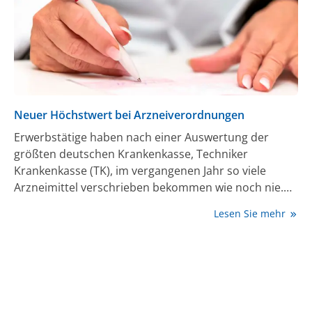
Universitätsklinikums Erlangen und der Friedrich-
Alexander-Universität Erlangen-Nürnberg (FAU)) zeigt
erstmalig, dass Frauen mit Autoimmunerkrankungen
nach einer erfolgreichen CAR-T-Zelltherapie eine
normale und unproblematische Schwangerschaft
erleben und gesunde Kinder zur Welt bringen
können. Diese Ergebnisse wurden nun im New
Neuer Höchstwert bei Arzneiverordnungen
England Journal of Medicine veröffentlicht.
Erwerbstätige haben nach einer Auswertung der
größten deutschen Krankenkasse, Techniker
Krankenkasse (TK), im vergangenen Jahr so viele
Arzneimittel verschrieben bekommen wie noch nie.
Insgesamt lösten die bei der TK versicherten 6,2
Lesen Sie mehr
Millionen Erwerbspersonen Rezepte für mehr als 34
Millionen Präparate ein, wie die Auswertung zeigt, die
der Deutschen Presse-Agentur in Berlin vorliegt.