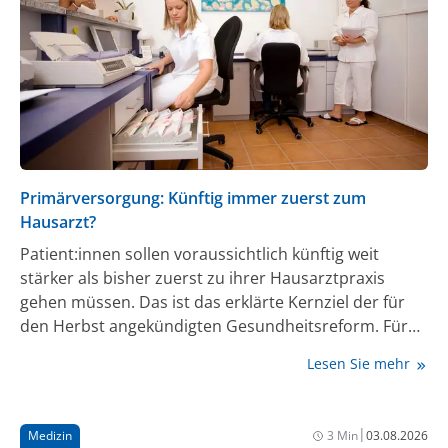
Primärversorgung: Künftig immer zuerst zum
Hausarzt?
Patient:innen sollen voraussichtlich künftig weit
stärker als bisher zuerst zu ihrer Hausarztpraxis
gehen müssen. Das ist das erklärte Kernziel der für
den Herbst angekündigten Gesundheitsreform. Für
die Versicherten könnte das bedeuten, dass sie in der
Lesen Sie mehr
Hausarztpraxis vermehrt von Teams betreut werden,
in denen ihre Ärztin oder ihr Arzt nur eine von
mehreren Funktionen übernimmt. Ein Konzept des
|
Medizin
3 Min
03.08.2026
Sozialverbands Deutschland (SoVD), das der