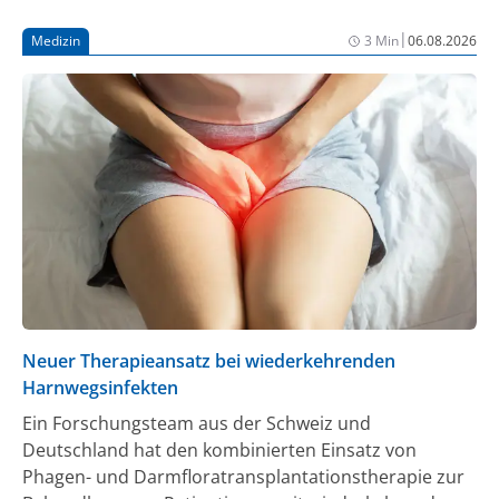
Krebspatient:innen von der Arbeit eines CCCs. Für die
|
Medizin
3 Min
06.08.2026
Weiterförderung mehrerer Zentren hat die Deutsche
Krebshilfe insgesamt 35,4 Millionen Euro für die
nächsten vier Jahre bereitgestellt.
Neuer Therapieansatz bei wiederkehrenden
Harnwegsinfekten
Ein Forschungsteam aus der Schweiz und
Deutschland hat den kombinierten Einsatz von
Phagen- und Darmfloratransplantationstherapie zur