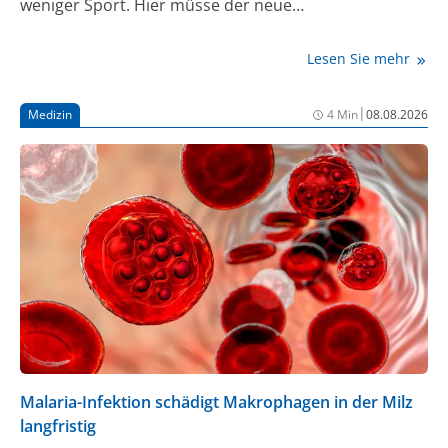
weniger Sport. Hier müsse der neue
Bundesgesundheitsminister Carsten Linnemann
(CDU) ansetzen, sagte der Vorstandsvorsitzende der
Lesen Sie mehr
Kassenärztlichen Bundesvereinigung der „Neuen
Osnabrücker Zeitung“ und verlangte einen Neustart
|
Medizin
4 Min
08.08.2026
bei der Prävention.
Malaria-Infektion schädigt Makrophagen in der Milz
langfristig