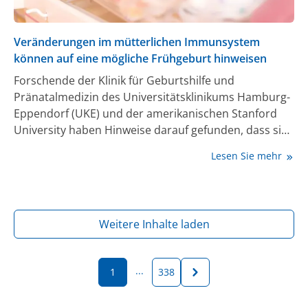
Veränderungen im mütterlichen Immunsystem
können auf eine mögliche Frühgeburt hinweisen
Forschende der Klinik für Geburtshilfe und
Pränatalmedizin des Universitätsklinikums Hamburg-
Eppendorf (UKE) und der amerikanischen Stanford
University haben Hinweise darauf gefunden, dass sich
spontane Frühgeburten bereits Wochen bis Monate
Lesen Sie mehr
vor ihrem Auftreten im Immunsystem der Mutter
ankündigen. Die Studie eröffnet Perspektiven für eine
frühere Erkennung und gezielte Vorbeugung
spontaner Frühgeburten und wurde jetzt in der
Weitere Inhalte laden
Zeitschrift Nature Communications veröffentlicht [1].
...
1
338