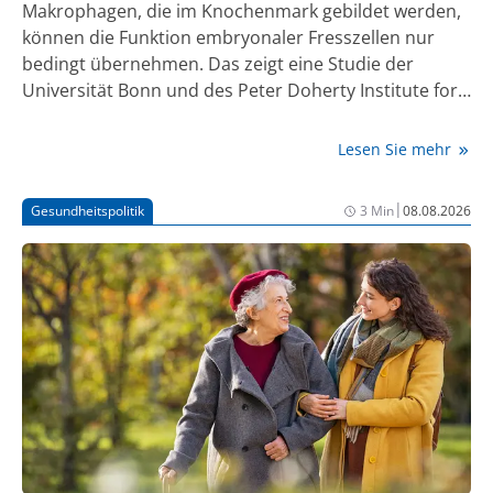
Makrophagen, die im Knochenmark gebildet werden,
können die Funktion embryonaler Fresszellen nur
bedingt übernehmen. Das zeigt eine Studie der
Universität Bonn und des Peter Doherty Institute for
Infection and Immunity der University of Melbourne.
Die Forschenden haben nachgewiesen, dass eine
Lesen Sie mehr
Malaria-Infektion residente CD163-Makrophagen in
der Milz dauerhaft schädigt, die für die Reinigung des
|
Gesundheitspolitik
3 Min
08.08.2026
Blutes und das Recyceln von Eisen zuständig sind und
darüber hinaus mit weiteren Zellen der
Immunabwehr kommunizieren. Die Ergebnisse
könnten nicht nur für wirksamere Malaria-Impfungen
interessant sein, sondern auch für die Entwicklung
von Medikamenten und Therapien gegen andere
Infektionskrankheiten.