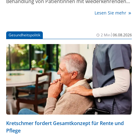
Behandlung von Patientinnen mit wiederkehrenden
Harnwegsinfektionen, die auf herkömmliche
Lesen Sie mehr
Therapien nicht ansprechen, untersucht. Die
vielversprechenden ersten Ergebnisse wurden in
Nature Microbiology veröffentlicht und bilden die
|
Gesundheitspolitik
2 Min
06.08.2026
Grundlage für eine geplante klinische Studie.
Kretschmer fordert Gesamtkonzept für Rente und
Pflege