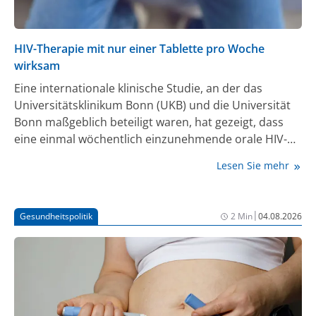
HIV-Therapie mit nur einer Tablette pro Woche
wirksam
Eine internationale klinische Studie, an der das
Universitätsklinikum Bonn (UKB) und die Universität
Bonn maßgeblich beteiligt waren, hat gezeigt, dass
eine einmal wöchentlich einzunehmende orale HIV-
Behandlung genauso wirksam ist wie eine der derzeit
Lesen Sie mehr
führenden täglichen Therapien. Damit eröffnet sich
das Potenzial für eine neue Behandlungsoption, die
die Belastung durch die lebenslange tägliche
|
Gesundheitspolitik
2 Min
04.08.2026
Einnahme von Tabletten verringern könnte. Die
Ergebnisse, die jetzt im New England Journal of
Medicine veröffentlicht und auf der Internationalen
AIDS-Konferenz in Rio de Janeiro vorgestellt wurden,
stammen aus der Phase-III-Studie ISLEND-1, in der
eine einmal wöchentlich einzunehmende Tablette mit