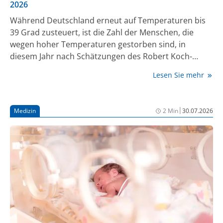
2026
Während Deutschland erneut auf Temperaturen bis
39 Grad zusteuert, ist die Zahl der Menschen, die
wegen hoher Temperaturen gestorben sind, in
diesem Jahr nach Schätzungen des Robert Koch-
Instituts (RKI) bereits auf fast 10.000 gestiegen. Nach
Lesen Sie mehr
Angaben des Deutschen Wetterdienstes (DWD) dürfte
sich der Juli zudem unter den zehn wärmsten seit
Beginn der Aufzeichnungen einreihen.
|
Medizin
2 Min
30.07.2026