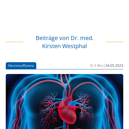
Beiträge von
Dr. med.
Kirsten Westphal
|
Herzinsuffizienz
3 Min
24.05.2023