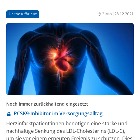
Plaquebiologie verbessert und so das Risiko für ein
erneutes Ereignis reduzieren könnte.
|
Herzinsuffizienz
3 Min
28.12.2021
Noch immer zurückhaltend eingesetzt
PCSK9-Inhibitor im Versorgungsalltag
Herzinfarktpatient:innen benötigen eine starke und
nachhaltige Senkung des LDL-Cholesterins (LDL-C),
um sie vor einem erneuten Ereignis zu schützen. Dies