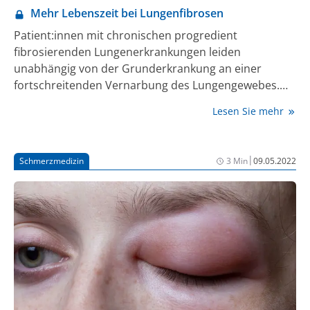
Mehr Lebenszeit bei Lungenfibrosen
Patient:innen mit chronischen progredient
fibrosierenden Lungenerkrankungen leiden
unabhängig von der Grunderkrankung an einer
fortschreitenden Vernarbung des Lungengewebes.
Zunehmende Dyspnoe mit abnehmender
Lesen Sie mehr
Alltagsfunktionaltät schränken ihre Lebensqualität
immer stärker ein, Morbidität und Mortalität sind
hoch. Die Behandlung mit dem Tyrosinkinase-
|
Schmerzmedizin
3 Min
09.05.2022
Inhibitor Nintedanib kann Patientinnen und Patienten
mit einem breiten Spektrum an Lungenfibrosen neue
Perspektiven geben.