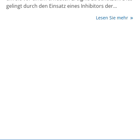
gelingt durch den Einsatz eines Inhibitors der
Proproteinkonvertase-Subtilisin/Kexin-Typ-9 (PCSK9).
Lesen Sie mehr
Im Versorgungsalltag werden PCSK9-Inhibitoren
jedoch weiterhin zurückhaltend eingesetzt.