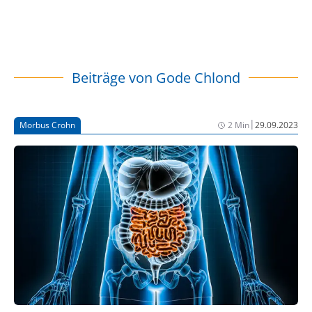
Beiträge von
Gode Chlond
|
Morbus Crohn
2 Min
29.09.2023