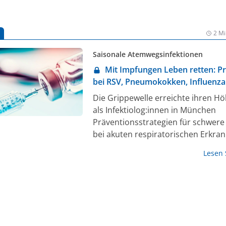
bei den unter Einjährigen im Vergleich zum Vorjahreszeitrau
Prophylaxe breit eingesetzt wurde.
2 Mi
Saisonale Atemwegsinfektionen
Mit Impfungen Leben retten: P
bei RSV, Pneumokokken, Influenza
SARS-CoV-2
Die Grippewelle erreichte ihren H
als Infektiolog:innen in München
Präventionsstrategien für schwere
bei akuten respiratorischen Erkra
diskutierten: „Wenn wir in der Pro
Lesen
besser werden, brauchen wir weni
Medikamente“, betonte der Pneu
Prof. Rembert Koczulla, Schön Klin
Berchtesgadener Land.