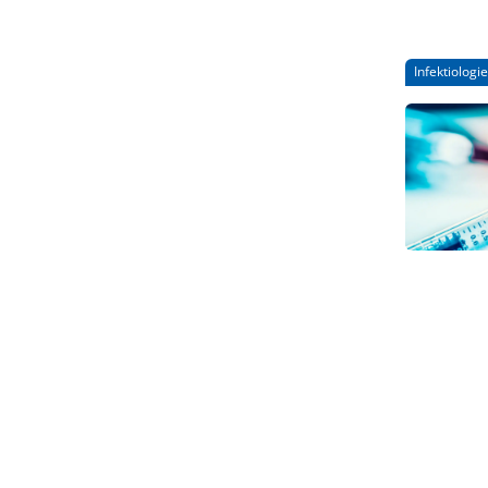
Inzidenz 
dass die 
Infektiologie