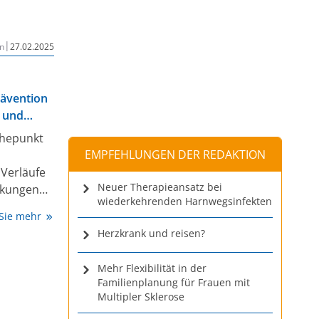
m zeigt,
|
n
27.02.2025
rävention
 und
öhepunkt
EMPFEHLUNGEN DER REDAKTION
 Verläufe
Neuer Therapieansatz bei
nkungen
wiederkehrenden Harnwegsinfekten
phylaxe
 Sie mehr
ger
Herzkrank und reisen?
mologe
ik
Mehr Flexibilität in der
Familienplanung für Frauen mit
Multipler Sklerose