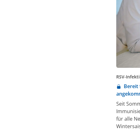
RSV-Infekt
Bereit
angekom
Seit Somm
Immunisie
für alle 
Wintersai
RSV-Erkra