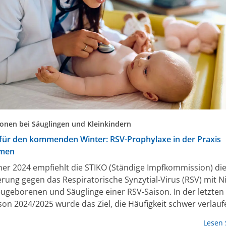
ionen bei Säuglingen und Kleinkindern
 für den kommenden Winter: RSV-Prophylaxe in der Praxis
men
er 2024 empfiehlt die STIKO (Ständige Impfkommission) di
rung gegen das Respiratorische Synzytial-Virus (RSV) mit 
Neugeborenen und Säuglinge einer RSV-Saison. In der letzten
son 2024/2025 wurde das Ziel, die Häufigkeit schwer verlau
nkungen zu verringern, bereits erreicht: Die Halbierung der
Lesen