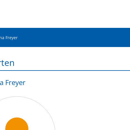
na Freyer
rten
a Freyer