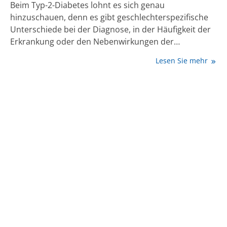
Beim Typ-2-Diabetes lohnt es sich genau
hinzuschauen, denn es gibt geschlechterspezifische
Unterschiede bei der Diagnose, in der Häufigkeit der
Erkrankung oder den Nebenwirkungen der
Antidiabetika. Aber „auch wir als medizinisches
Lesen Sie mehr
Personal behandeln die Geschlechter
unterschiedlich“, sagt PD Dr. Susanne Reger-Tan im
Podcast: „Diese Lücke muss geschlossen werden“.
Weitere spannende Themen: Frauen mit
Oberlippenbärtchen, das eines von 3 Merkmalen für
das polyzystische Ovarsyndrom (PCOS) ist. Liegt
tatsächlich ein PCOS vor, ist das Risiko für Diabetes
und kardiovaskuläre Erkrankungen erhöht. Noch ein
wichtiger Punkt: Neuere Erkenntnisse zum Onko-
Diabetes legen die konsequente Nutzung der
Krebsscreening-Angebote für Menschen mit Diabetes
nahe.