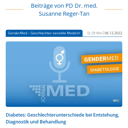
Beiträge von
PD Dr. med.
Susanne Reger-Tan
|
GenderMed – Geschlechter-sensible Medizin!
29 Min
06.12.2022
Diabetes: Geschlechterunterschiede bei Entstehung,
Diagnostik und Behandlung