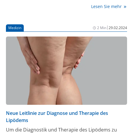
durchgeführt – zunächst in seiner ambulanten OP-
Lesen Sie mehr
Praxis im bayerischen Klosterlechfeld und nun in der
jüngst eröffneten ADEPOS-Klinik, einer Fachklinik für
Lipödem-Chirurgie in Graben/Bayern. Der Mediziner
|
Medizin
2 Min
29.02.2024
betreut auch Patientinnen, die sich aus
verschiedenen Gründen für eine konservative
Behandlung ihrer Erkrankung entscheiden.
Journalmed.de sprach mit dem Experten über die
rätselhafte Pathogenese des Lipödems, den richtigen
Blick für die Krankheitszeichen, die Vorteile einer
Liposuktion und die Bedeutung der Erfahrung der
Operateurin/des Operateurs.
Neue Leitlinie zur Diagnose und Therapie des
Lipödems
Um die Diagnostik und Therapie des Lipödems zu