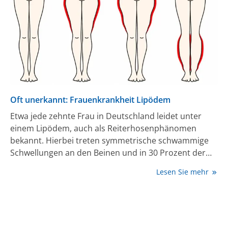
Oft unerkannt: Frauenkrankheit Lipödem
Etwa jede zehnte Frau in Deutschland leidet unter
einem Lipödem, auch als Reiterhosenphänomen
bekannt. Hierbei treten symmetrische schwammige
Schwellungen an den Beinen und in 30 Prozent der
Krankheitsfälle auch an den Armen auf. Die Ursache:
Lesen Sie mehr
eine Fettverteilungsstörung, die mit
Wassereinlagerungen einhergeht. Lipödempatienten
stehen aus mehreren Gründen unter einem sehr
hohen Leidensdruck. Sie haben nicht nur sehr starke
Berührungs- und Druckschmerzen, sondern auch