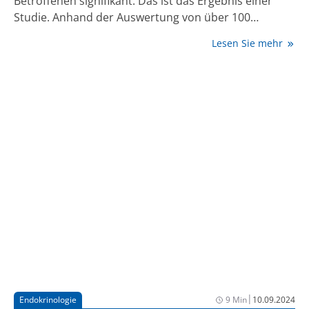
Betroffenen signifikant. Das ist das Ergebnis einer
Studie. Anhand der Auswertung von über 100
Lipödem-Fällen konnte eindeutig gezeigt werden,
Lesen Sie mehr
dass die Blutwerte der Betroffenen einen
signifikanten Einfluss auf die postoperative Sicherheit
nach großvolumigen Fettabsaugungen haben. Das
abgesaugte Volumen war dafür hingegen weniger
entscheidend.
|
Endokrinologie
9 Min
10.09.2024