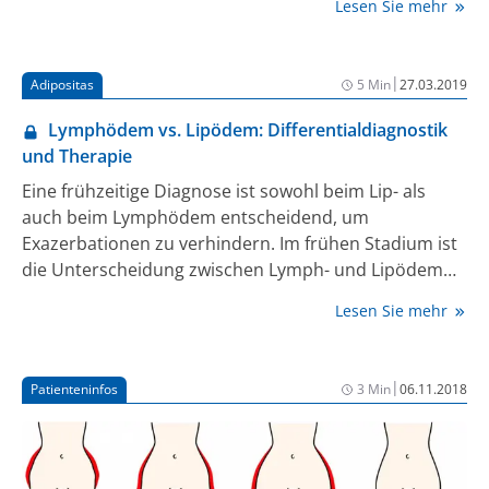
Hypothesen zur Pathogenese der Erkrankung
Lesen Sie mehr
Köln als Konsortialführer zusammen mit der
zusammen und stellte aktuelle Empfehlungen für ihre
Hautklinik des Klinikums Darmstadt im Auftrag des
Diagnose und Behandlung vor – speziell unter dem
Gemeinsamen Bundesausschusses (G-BA).
Aspekt moderner operativer Verfahren.
|
Adipositas
5 Min
27.03.2019
Lymphödem vs. Lipödem: Differentialdiagnostik
und Therapie
Eine frühzeitige Diagnose ist sowohl beim Lip- als
auch beim Lymphödem entscheidend, um
Exazerbationen zu verhindern. Im frühen Stadium ist
die Unterscheidung zwischen Lymph- und Lipödem
oftmals schwierig, da die voluminösen Beine, die bei
Lesen Sie mehr
beiden Erkrankungen zum Erscheinungsbild gehören,
auf eine Vielzahl anderer Erkrankungen hinweisen
können. Dr. med. Carina Wenzel erläuterte auf dem 4.
|
Patienteninfos
3 Min
06.11.2018
Regensburger und 4. Deutschen Lymphtag
Differentialdiagnostik und Therapie.