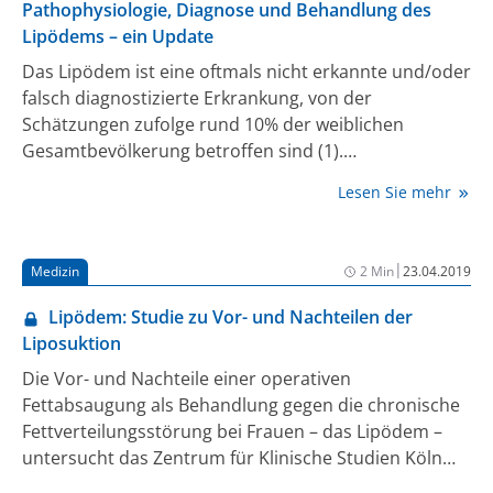
Pathophysiologie, Diagnose und Behandlung des
Lipödems – ein Update
Das Lipödem ist eine oftmals nicht erkannte und/oder
falsch diagnostizierte Erkrankung, von der
Schätzungen zufolge rund 10% der weiblichen
Gesamtbevölkerung betroffen sind (1).
Charakteristisch ist eine überproportionale,
Lesen Sie mehr
symmetrische Verteilung von Körperfett an den
Extremitäten, während der Körperstamm relativ
schlank bleibt (2). Die Patientinnen leiden an
|
Medizin
2 Min
23.04.2019
Schmerzen, eingeschränkter Gelenkbeweglichkeit,
Hämatomen, Ödemen und sind oftmals auch
Lipödem: Studie zu Vor- und Nachteilen der
psychisch beeinträchtigt (3). Die Pathogenese der
Liposuktion
progredienten und schmerzhaften Lipödem-
Die Vor- und Nachteile einer operativen
Erkrankung ist unbekannt, doch gelten die Beteiligung
Fettabsaugung als Behandlung gegen die chronische
einer genetischen Disposition und Zusammenhänge
Fettverteilungsstörung bei Frauen – das Lipödem –
mit Veränderungen des weiblichen Hormonstatus als
untersucht das Zentrum für Klinische Studien Köln
weitgehend gesichert (1). Der Beitrag fasst aktuelle
(ZKS) an der Medizinischen Fakultät der Universität zu