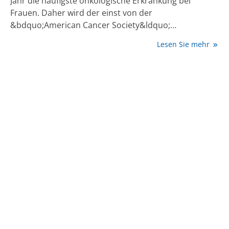
Jahr die häufigste onkologische Erkrankung bei
Frauen. Daher wird der einst von der
&bdquo;American Cancer Society&ldquo;
ausgerufene Internationale Brustkrebstag am 1.
Lesen Sie mehr
Oktober weltweit zum Anlass genommen, anhand von
Informations- und Aufklärungskampagnen
Aufmerksamkeit auf die Erkrankung zu lenken und
speziell das Thema Vorsorge ins Bewusstsein der
Bevölkerung zu rücken. &bdquo;Werden bösartige
Tumoren frühzeitig entdeckt, sind die
Heilungschancen von Brustkrebs äußerst gut&ldquo;,
weiß Dr. Dietmar F. Seitz, Facharzt für Diagnostische
Radiologie und Mammografieverantwortlicher des
Röntgeninstituts Düsseldorf: &bdquo;Die
wissenschaftlich nachgewiesen beste Möglichkeit,
Auffälligkeiten im Brustgewebe abzubilden, ist die
Mammografie. Dabei wird die Brust zwischen 2
&bdquo;Platten&ldquo; komprimiert, um
Röntgenbilder in unterschiedlichen Positionen