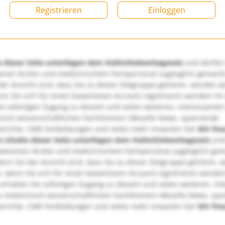
Registrieren
Einloggen
e dieser Seite unterliegen dem Heilmittelwerbegesetz
und dürfen
enen Ärzten und medizinischem Fachpersonal zugänglich gemach
er Ansicht sind, dass Sie zu dieser Zielgruppe gehören, würden w
nn Sie sich für einen kostenlosen Account registrieren würden! Im
ie sofortigen Zugang zu diesem und vielen weiteren, interessanten
nisch-wissenschaftlichen Fachthemen! Aktuelle News, spannende
richte, CME-Fortbildungen und vieles mehr erwarten Sie!
Wir fre
e Inhalte dieser Seite unterliegen dem Heilmittelwerbegesetz
und
wiesenen Ärzten und medizinischem Fachpersonal zugänglich ge
nn Sie der Ansicht sind, dass Sie zu dieser Zielgruppe gehören, 
, wenn Sie sich für einen kostenlosen Account registrieren würden
erhalten Sie sofortigen Zugang zu diesem und vielen weiteren, in
u medizinisch-wissenschaftlichen Fachthemen! Aktuelle News, sp
richte, CME-Fortbildungen und vieles mehr erwarten Sie!
Wir fre