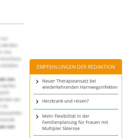
 nur
t werden.
ir uns
 Anschluss
 Inhalten
EMPFEHLUNGEN DER REDAKTION
uen uns
Neuer Therapieansatz bei
 dürfen
wiederkehrenden Harnwegsinfekten
macht
würden wir
Herzkrank und reisen?
! Im
teressanten
Mehr Flexibilität in der
annende
Familienplanung für Frauen mit
uen uns
Multipler Sklerose