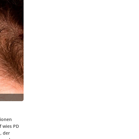
sionen
f wies PD
, der