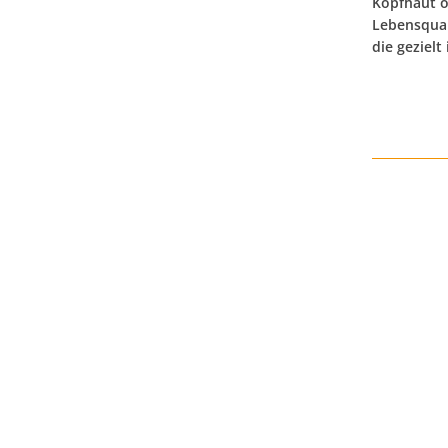
Kopfhaut o
Lebensqual
die geziel