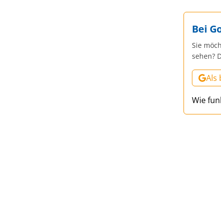
Bei G
Sie möch
sehen? D
Als
Wie fun