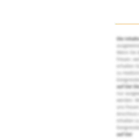
Die Inhalt
ausgewies
Wenn Sie d
freuen, we
erhalten S
zu medizi
Kongressbe
auf Sie!
Di
nur ausge
werden. We
uns freuen
Anschluss 
Inhalten z
Kongressbe
auf Sie!