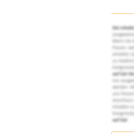
Die Inhalt
ausgewies
Wenn Sie d
freuen, we
erhalten S
zu medizi
Kongressbe
auf Sie!
Di
nur ausge
werden. We
uns freuen
Anschluss 
Inhalten z
Kongressbe
auf Sie!