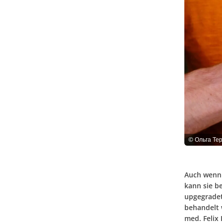
©
Ольга Тер
Auch wenn d
kann sie b
upgegradet
behandelt 
med. Felix