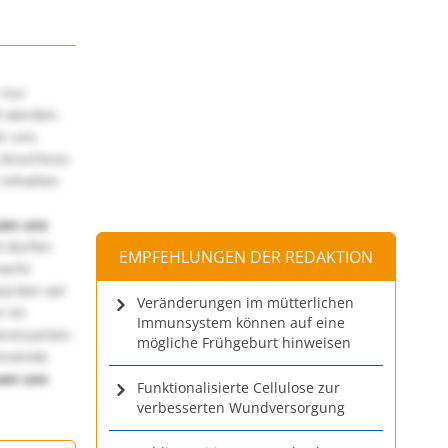
 nur
t werden.
ir uns
 Anschluss
 Inhalten
uen uns
 dürfen
EMPFEHLUNGEN DER REDAKTION
macht
würden wir
Veränderungen im mütterlichen
! Im
Immunsystem können auf eine
teressanten
mögliche Frühgeburt hinweisen
annende
uen uns
Funktionalisierte Cellulose zur
verbesserten Wundversorgung