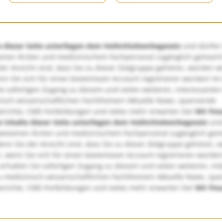
e dieser Seite unterliegen dem Heilmittelwerbegesetz
und dürfen
enen Ärzten und medizinischem Fachpersonal zugänglich gemach
er Ansicht sind, dass Sie zu dieser Zielgruppe gehören, würden w
nn Sie sich für einen kostenlosen Account registrieren würden! Im
ie sofortigen Zugang zu diesem und vielen weiteren, interessanten
nisch-wissenschaftlichen Fachthemen! Aktuelle News, spannende
richte, CME-Fortbildungen und vieles mehr erwarten Sie!
Wir fre
e Inhalte dieser Seite unterliegen dem Heilmittelwerbegesetz
und
wiesenen Ärzten und medizinischem Fachpersonal zugänglich ge
nn Sie der Ansicht sind, dass Sie zu dieser Zielgruppe gehören, 
, wenn Sie sich für einen kostenlosen Account registrieren würden
erhalten Sie sofortigen Zugang zu diesem und vielen weiteren, in
u medizinisch-wissenschaftlichen Fachthemen! Aktuelle News, sp
richte, CME-Fortbildungen und vieles mehr erwarten Sie!
Wir fre