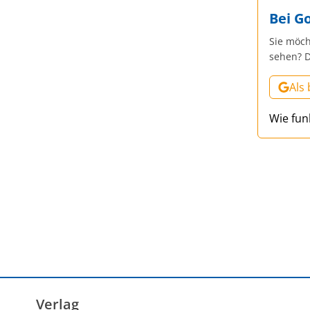
Bei G
Sie möch
sehen? D
Als
Wie fun
Verlag