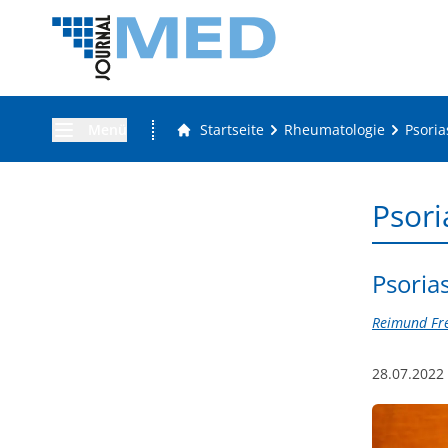
Menü
Startseite
Rheumatologie
Psoria
Psori
Psoria
Reimund Fre
28.07.2022