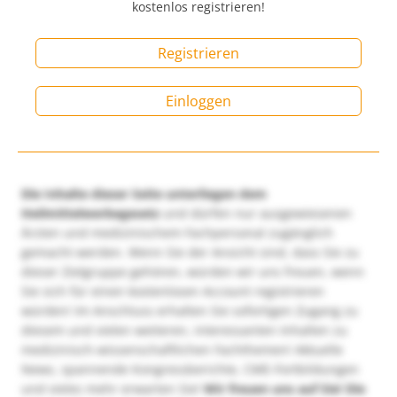
kostenlos registrieren!
Registrieren
Einloggen
Die Inhalte dieser Seite unterliegen dem
Heilmittelwerbegesetz
und dürfen nur ausgewiesenen
Ärzten und medizinischem Fachpersonal zugänglich
gemacht werden. Wenn Sie der Ansicht sind, dass Sie zu
dieser Zielgruppe gehören, würden wir uns freuen, wenn
Sie sich für einen kostenlosen Account registrieren
würden! Im Anschluss erhalten Sie sofortigen Zugang zu
diesem und vielen weiteren, interessanten Inhalten zu
medizinisch-wissenschaftlichen Fachthemen! Aktuelle
News, spannende Kongressberichte, CME-Fortbildungen
und vieles mehr erwarten Sie!
Wir freuen uns auf Sie!
Die