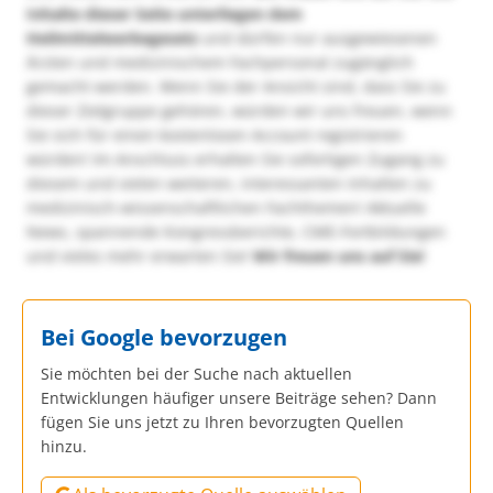
Inhalte dieser Seite unterliegen dem
Heilmittelwerbegesetz
und dürfen nur ausgewiesenen
Ärzten und medizinischem Fachpersonal zugänglich
gemacht werden. Wenn Sie der Ansicht sind, dass Sie zu
dieser Zielgruppe gehören, würden wir uns freuen, wenn
Sie sich für einen kostenlosen Account registrieren
würden! Im Anschluss erhalten Sie sofortigen Zugang zu
diesem und vielen weiteren, interessanten Inhalten zu
medizinisch-wissenschaftlichen Fachthemen! Aktuelle
News, spannende Kongressberichte, CME-Fortbildungen
und vieles mehr erwarten Sie!
Wir freuen uns auf Sie!
Bei Google bevorzugen
Sie möchten bei der Suche nach aktuellen
Entwicklungen häufiger unsere Beiträge sehen? Dann
fügen Sie uns jetzt zu Ihren bevorzugten Quellen
hinzu.