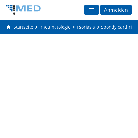
Anmelden
Startseite
Rheumatologie
Psoriasis
Spondyloarthriti