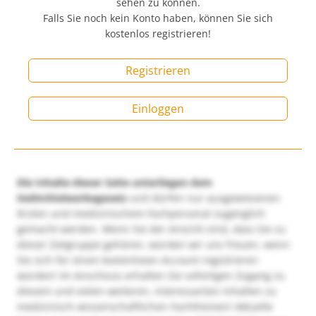
sehen zu können.
Falls Sie noch kein Konto haben, können Sie sich
kostenlos registrieren!
Registrieren
Einloggen
Die Inhalte dieser Seite unterliegen dem
Heilmittelwerbegesetz
und dürfen nur ausgewiesenen
Ärzten und medizinischem Fachpersonal zugänglich
gemacht werden. Wenn Sie der Ansicht sind, dass Sie zu
dieser Zielgruppe gehören, würden wir uns freuen, wenn
Sie sich für einen kostenlosen Account registrieren
würden! Im Anschluss erhalten Sie sofortigen Zugang zu
diesem und vielen weiteren, interessanten Inhalten zu
medizinisch-wissenschaftlichen Fachthemen! Aktuelle