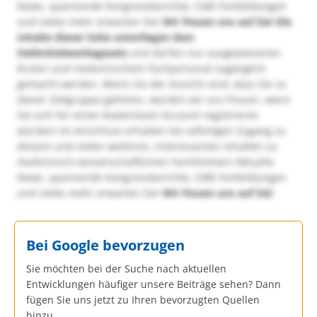
News, spannende Kongressberichte, CME-Fortbildungen
und vieles mehr erwarten Sie!
Wir freuen uns auf Sie!
Die
Inhalte dieser Seite unterliegen dem
Heilmittelwerbegesetz
und dürfen nur ausgewiesenen
Ärzten und medizinischem Fachpersonal zugänglich
gemacht werden. Wenn Sie der Ansicht sind, dass Sie zu
dieser Zielgruppe gehören, würden wir uns freuen, wenn
Sie sich für einen kostenlosen Account registrieren
würden! Im Anschluss erhalten Sie sofortigen Zugang zu
diesem und vielen weiteren, interessanten Inhalten zu
medizinisch-wissenschaftlichen Fachthemen! Aktuelle
News, spannende Kongressberichte, CME-Fortbildungen
und vieles mehr erwarten Sie!
Wir freuen uns auf Sie!
Bei Google bevorzugen
Sie möchten bei der Suche nach aktuellen
Entwicklungen häufiger unsere Beiträge sehen? Dann
fügen Sie uns jetzt zu Ihren bevorzugten Quellen
hinzu.