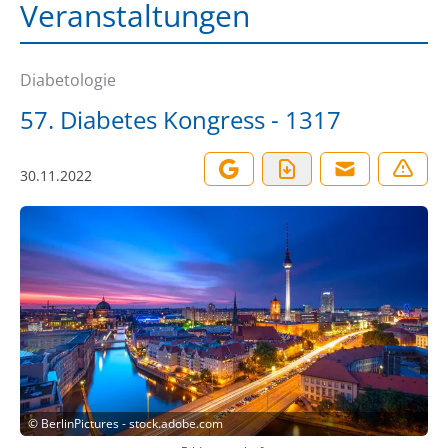
Veranstaltungen
Diabetologie
57. Diabetes Kongress - 1317
30.11.2022
©
BerlinPictures - stock.adobe.com