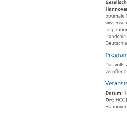
Gesellsch
Hannove
optimale 
wissensch
Inspiratio
Handchiru
Deutschla
Progra
Das volls
veröffentl
Veranst
Datum:
1
Ort:
HCC H
Hannover