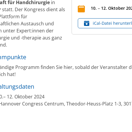
aft für Handchirurgie
in
10
.
–
12
.
Oktober
20
r
statt. Der Kongress dient als
Plattform für
aftlichen Austausch und
iCal‑Datei herunter
n unter Expert:innen der
rgie und -therapie aus ganz
nd.
mmpunkte
tändige Programm finden Sie hier, sobald der Veranstalter d
ich hat!
altungsdaten
0.– 12. Oktober 2024
annover Congress Centrum, Theodor-Heuss-Platz 1-3, 301