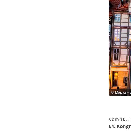
©
Mapics - 
Vom
10.–
64. Kong