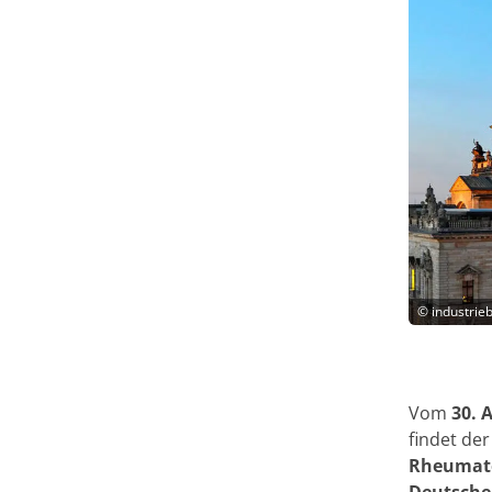
©
industrie
Vom
30. 
findet de
Rheumato
Deutschen