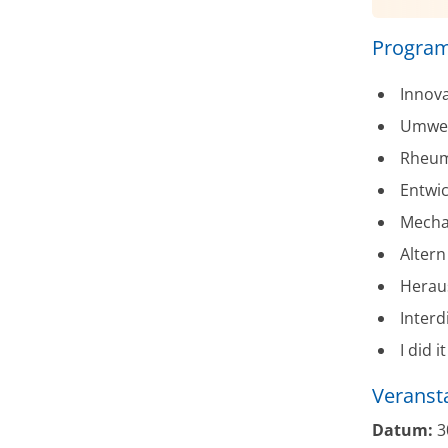
Progra
Innova
Umwel
Rheuma
Entwi
Mecha
Alter
Herau
Interd
I did 
Veranst
Datum:
3