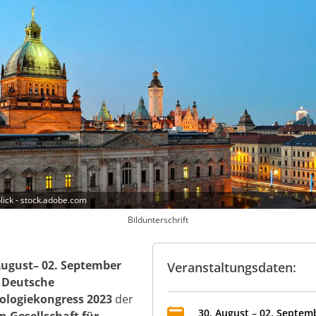
blick - stock.adobe.com
Bildunterschrift
August– 02. September
Veranstaltungsdaten:
r
Deutsche
logiekongress 2023
der
30
.
August
–
02
.
Septem
 Gesellschaft für