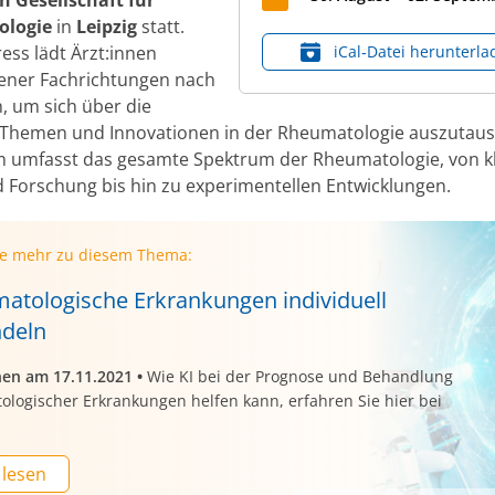
logie
in
Leipzig
statt.
ess lädt Ärzt:innen
iCal‑Datei herunterla
ener Fachrichtungen nach
n, um sich über die
Themen und Innovationen in der Rheumatologie auszutaus
umfasst das gesamte Spektrum der Rheumatologie, von kl
d Forschung bis hin zu experimentellen Entwicklungen.
ie mehr zu diesem Thema:
atologische Erkrankungen individuell
deln
nen am 17.11.2021
•
Wie KI bei der Prognose und Behandlung
ologischer Erkrankungen helfen kann, erfahren Sie hier bei
 lesen