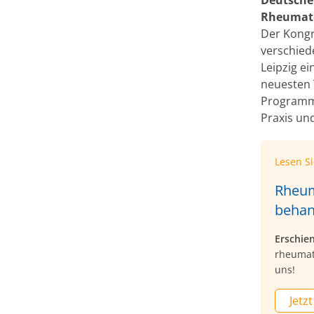
Rheumato
Der Kongr
verschied
Leipzig ei
neuesten 
Programm 
Praxis un
Lesen S
Rheum
behan
Erschie
rheumat
uns!
Jetzt