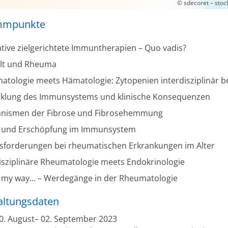
© sdecoret – sto
mmpunkte
tive zielgerichtete Immuntherapien – Quo vadis?
t und Rheuma
tologie meets Hämatologie: Zytopenien interdisziplinär b
cklung des Immunsystems und klinische Konsequenzen
nismen der Fibrose und Fibrosehemmung
n und Erschöpfung im Immunsystem
sforderungen bei rheumatischen Erkrankungen im Alter
isziplinäre Rheumatologie meets Endokrinologie
it my way... – Werdegänge in der Rheumatologie
altungsdaten
0. August– 02. September 2023