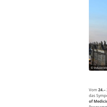
©
industrie
Vom
24.–
das Sym
of Medici
Programm