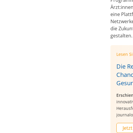
Ärzt:inne
eine Platt
Netzwerk
die Zukun
gestalten.
Lesen S
Die Re
Chanc
Gesun
Erschie
innovat
Herausf
journalo
Jetzt