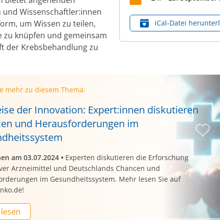
n und Wissenschaftler:innen
form, um Wissen zu teilen,
iCal‑Datei herunter
e zu knüpfen und gemeinsam
ft der Krebsbehandlung zu
ie mehr zu diesem Thema:
ise der Innovation: Expert:innen diskutieren
en und Herausforderungen im
dheitssystem
nen am 03.07.2024
•
Experten diskutieren die Erforschung
iver Arzneimittel und Deutschlands Chancen und
orderungen im Gesundheitssystem. Mehr lesen Sie auf
nko.de!
 lesen