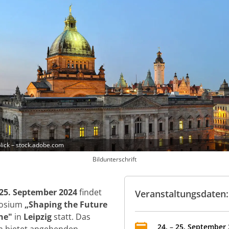
blick – stock.adobe.com
Bildunterschrift
 25. September 2024
findet
Veranstaltungsdaten:
posium
„Shaping the Future
ne"
in
Leipzig
statt. Das
24
.
–
25
.
September
 bietet angehenden