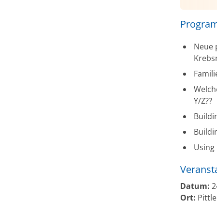
Program
Neue p
Krebs
Famili
Welche
Y/Z??
Buildi
Buildi
Using 
Veranst
Datum:
2
Ort:
Pittl