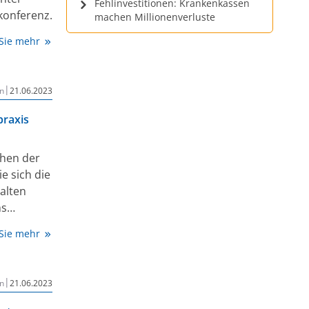
Fehlinvestitionen: Krankenkassen
konferenz.
machen Millionenverluste
 Sie mehr
|
n
21.06.2023
praxis
chen der
e sich die
alten
hs
tin für
 Sie mehr
aiser,
 im Rahmen
|
n
21.06.2023
ellschaft