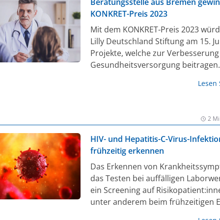
Beratungsstelle aus Bremen gewin
KONKRET-Preis 2023
Mit dem KONKRET-Preis 2023 würdi
Lilly Deutschland Stiftung am 15. Ju
Projekte, welche zur Verbesserung
Gesundheitsversorgung beitragen.
Gewinner zeichnen sich durch krea
Lesen
Ansätze aus, bieten einen Mehrwe
schließen eine Versorgungslücke –
Sinne des Stiftungsleitbildes „Ges
2 Mi
weiterdenken“.
HIV- und Hepatitis-C-Virus-Infekti
frühzeitig erkennen
Das Erkennen von Krankheitssym
das Testen bei auffälligen Laborwe
ein Screening auf Risikopatient:inn
unter anderem beim frühzeitigen 
von HIV- sowie Hepatitis-C-Virus-In