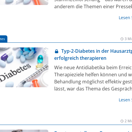
anderem die Themen einer Presse
Lesen
tes
3 Mi
Typ-2-Diabetes in der Hausarzt
erfolgreich therapieren
Wie neue Antidiabetika beim Errei
Therapieziele helfen können und wi
Behandlung möglichst effektiv gest
lässt, war das Thema des Gespräc
zwischen Dr. Petra Sandow, Fachärz
Lesen
Allgemeinmedizin, und Dr. Marcel K
Facharzt für Innere Medizin und
Diabetologe. Der Austausch fand
2 Mi
des Kongresses der Deutschen Ges
für Innere Medizin statt.