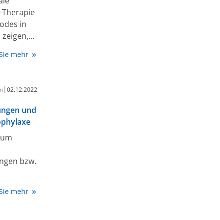
ale
-Therapie
odes in
 zeigen,
 Sie mehr
wie
orted
|
n
02.12.2022
ungen und
ophylaxe
ikum
ungen bzw.
 Sie mehr
st es
isher noch