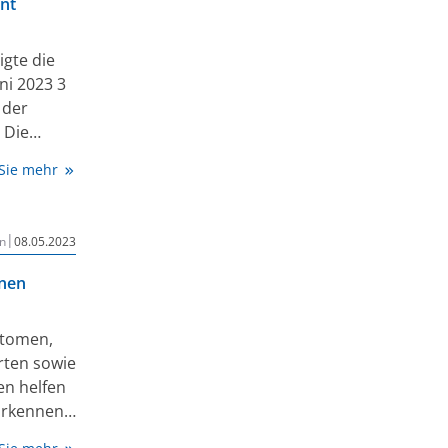
nt
gte die
ni 2023 3
 der
 Die
tive
 Sie mehr
rt und
 ganz Im
undheit
|
n
08.05.2023
onen
ptomen,
rten sowie
en helfen
Erkennen
fektionen.