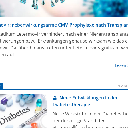
ovir: nebenwirkungsarme CMV-Prophylaxe nach Transplan
tatikum Letermovir verhindert nach einer Nierentransplant
ivierungen bzw. -Erkrankungen genauso wirksam wie das et
ovir. Darüber hinaus treten unter Letermovir signifikant we
en auf.
Lesen
e
2 Mi
Neue Entwicklungen in der
Diabetestherapie
Neue Wirkstoffe in der Diabetesth
der derzeitige Stand der
Stammzellforschung – das waren u