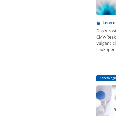
Leterm
Das Viros
CMV-Reakt
Valgancicl
Leukopeni
Diabetologi