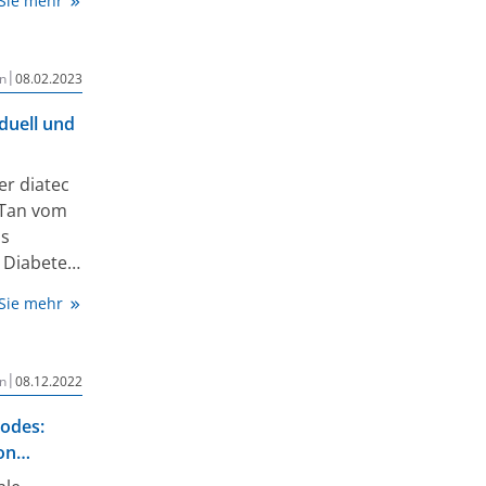
 Sie mehr
|
n
08.02.2023
duell und
r diatec
-Tan vom
as
Diabetes
 Sie mehr
e.
|
n
08.12.2022
odes:
on