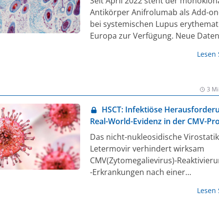
Seit April 2022 steht der monoklon
Antikörper Anifrolumab als Add-on
bei systemischen Lupus erythemat
Europa zur Verfügung. Neue Daten
dass das Biologikum auch in der
Lesen
langfristigen Anwendung sicher so
verträglich ist und die Patient-Rep
Outcomes verbessert.
3 Mi
HSCT: Infektiöse Herausforder
Real-World-Evidenz in der CMV-Pr
Das nicht-nukleosidische Virostat
Letermovir verhindert wirksam
CMV(Zytomegalievirus)-Reaktivier
-Erkrankungen nach einer
hämatopoetischen
Lesen
Stammzelltransplantation. Zudem i
kosteneffizient und verursachte b
keine spezifischen Resistenzen.