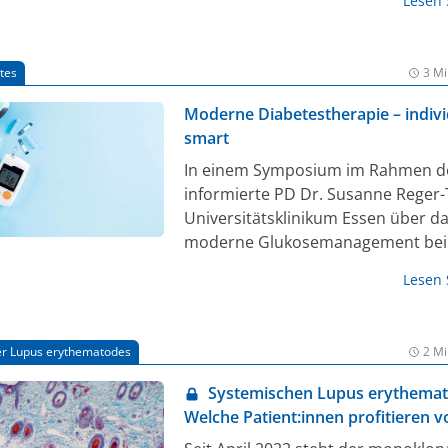
Lesen
tes
3 Mi
Moderne Diabetestherapie – indivi
smart
In einem Symposium im Rahmen de
informierte PD Dr. Susanne Reger
Universitätsklinikum Essen über d
moderne Glukosemanagement bei 
mellitus Typ 2 sowie über neue
Lesen
Entwicklungen in der Insulintherapi
er Lupus erythematodes
2 Mi
Systemischen Lupus erythemat
Welche Patient:innen profitieren v
Anifrolumab