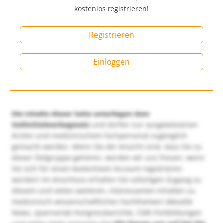
kostenlos registrieren!
Registrieren
Einloggen
Die Inhalte dieser Seite unterliegen dem
Heilmittelwerbegesetz
und dürfen nur ausgewiesenen
Ärzten und medizinischem Fachpersonal zugänglich
gemacht werden. Wenn Sie der Ansicht sind, dass Sie zu
dieser Zielgruppe gehören, würden wir uns freuen, wenn
Sie sich für einen kostenlosen Account registrieren
würden! Im Anschluss erhalten Sie sofortigen Zugang zu
diesem und vielen weiteren, interessanten Inhalten zu
medizinisch-wissenschaftlichen Fachthemen! Aktuelle
News, spannende Kongressberichte, CME-Fortbildungen