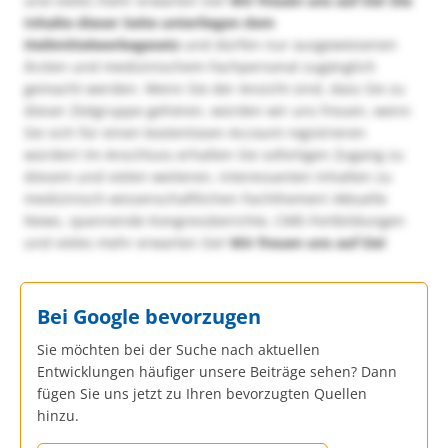
und vieles mehr erwarten Sie!
Wir freuen uns auf Sie!
Die
Inhalte dieser Seite unterliegen dem
Heilmittelwerbegesetz
und dürfen nur ausgewiesenen
Ärzten und medizinischem Fachpersonal zugänglich
gemacht werden. Wenn Sie der Ansicht sind, dass Sie zu
dieser Zielgruppe gehören, würden wir uns freuen, wenn
Sie sich für einen kostenlosen Account registrieren
würden! Im Anschluss erhalten Sie sofortigen Zugang zu
diesem und vielen weiteren, interessanten Inhalten zu
medizinisch-wissenschaftlichen Fachthemen! Aktuelle
News, spannende Kongressberichte, CME-Fortbildungen
und vieles mehr erwarten Sie!
Wir freuen uns auf Sie!
Bei Google bevorzugen
Sie möchten bei der Suche nach aktuellen
Entwicklungen häufiger unsere Beiträge sehen? Dann
fügen Sie uns jetzt zu Ihren bevorzugten Quellen
hinzu.