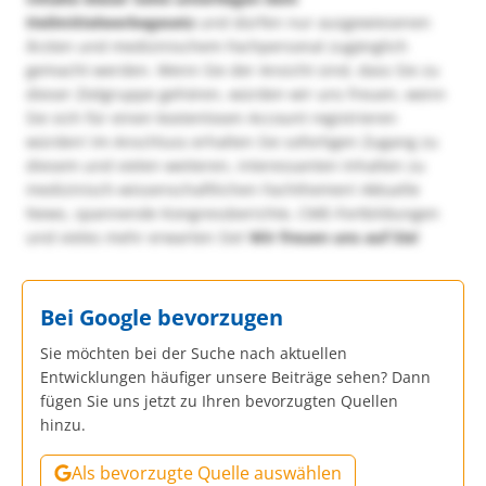
Heilmittelwerbegesetz
und dürfen nur ausgewiesenen
Ärzten und medizinischem Fachpersonal zugänglich
gemacht werden. Wenn Sie der Ansicht sind, dass Sie zu
dieser Zielgruppe gehören, würden wir uns freuen, wenn
Sie sich für einen kostenlosen Account registrieren
würden! Im Anschluss erhalten Sie sofortigen Zugang zu
diesem und vielen weiteren, interessanten Inhalten zu
medizinisch-wissenschaftlichen Fachthemen! Aktuelle
News, spannende Kongressberichte, CME-Fortbildungen
und vieles mehr erwarten Sie!
Wir freuen uns auf Sie!
Bei Google bevorzugen
Sie möchten bei der Suche nach aktuellen
Entwicklungen häufiger unsere Beiträge sehen? Dann
fügen Sie uns jetzt zu Ihren bevorzugten Quellen
hinzu.
Als bevorzugte Quelle auswählen