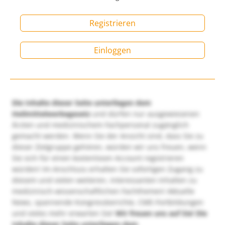
Registrieren
Einloggen
Die Inhalte dieser Seite unterliegen dem
Heilmittelwerbegesetz
und dürfen nur ausgewiesenen
Ärzten und medizinischem Fachpersonal zugänglich
gemacht werden. Wenn Sie der Ansicht sind, dass Sie zu
dieser Zielgruppe gehören, würden wir uns freuen, wenn
Sie sich für einen kostenlosen Account registrieren
würden! Im Anschluss erhalten Sie sofortigen Zugang zu
diesem und vielen weiteren, interessanten Inhalten zu
medizinisch-wissenschaftlichen Fachthemen! Aktuelle
News, spannende Kongressberichte, CME-Fortbildungen
und vieles mehr erwarten Sie!
Wir freuen uns auf Sie!
Die
Inhalte dieser Seite unterliegen dem