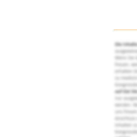
Die Inhalt
ausgewies
Wenn Sie d
freuen, we
erhalten S
zu medizi
Kongressbe
auf Sie!
Di
nur ausge
werden. We
uns freuen
Anschluss 
Inhalten z
Kongressbe