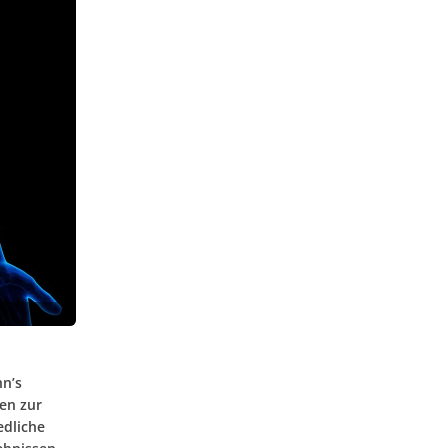
hn’s
en zur
edliche