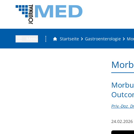
Menü
Startseite
Gastroenterologie
Mo
Morb
Morbus
Outco
Priv.-Doz. D
24.02.2026