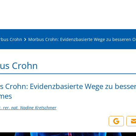
rbus Crohn
Morbus Crohn: Evidenzbasierte Wege zu besseren 
us Crohn
 Crohn: Evidenzbasierte Wege zu besse
mes
r. rer. nat. Nadine Kretschmer