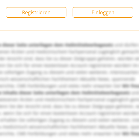
Registrieren
Einloggen
e dieser Seite unterliegen dem Heilmittelwerbegesetz
und dürfen
enen Ärzten und medizinischem Fachpersonal zugänglich gemach
er Ansicht sind, dass Sie zu dieser Zielgruppe gehören, würden w
nn Sie sich für einen kostenlosen Account registrieren würden! Im
ie sofortigen Zugang zu diesem und vielen weiteren, interessanten
nisch-wissenschaftlichen Fachthemen! Aktuelle News, spannende
richte, CME-Fortbildungen und vieles mehr erwarten Sie!
Wir fre
e Inhalte dieser Seite unterliegen dem Heilmittelwerbegesetz
und
wiesenen Ärzten und medizinischem Fachpersonal zugänglich ge
nn Sie der Ansicht sind, dass Sie zu dieser Zielgruppe gehören, 
, wenn Sie sich für einen kostenlosen Account registrieren würden
erhalten Sie sofortigen Zugang zu diesem und vielen weiteren, in
u medizinisch-wissenschaftlichen Fachthemen! Aktuelle News, sp
richte, CME-Fortbildungen und vieles mehr erwarten Sie!
Wir fre