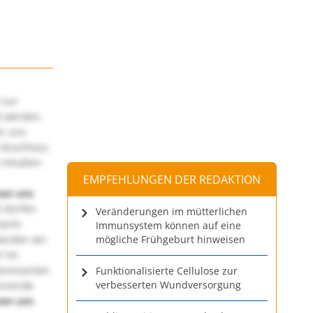
 nur
t werden.
ir uns
 Anschluss
 Inhalten
EMPFEHLUNGEN DER REDAKTION
uen uns
 dürfen
Veränderungen im mütterlichen
macht
Immunsystem können auf eine
würden wir
mögliche Frühgeburt hinweisen
! Im
teressanten
Funktionalisierte Cellulose zur
verbesserten Wundversorgung
annende
uen uns