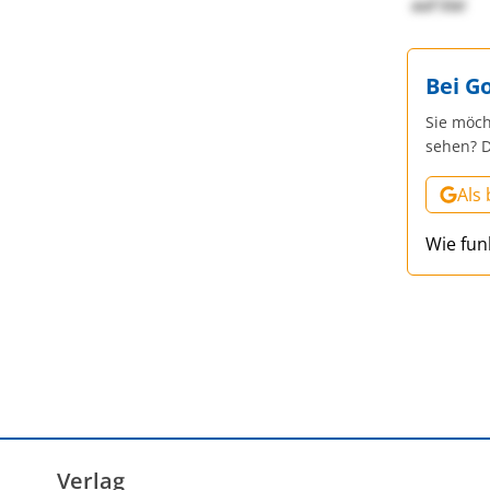
auf Sie!
Bei G
Sie möch
sehen? D
Als
Wie fun
Verlag