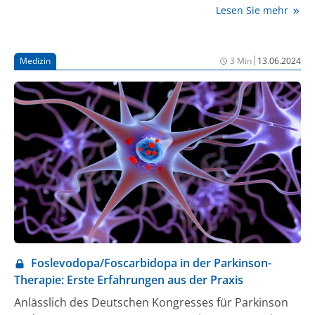
Krankheitsbild. Seither hat die Wissenschaft
Lesen Sie mehr
beachtliche Fortschritte gemacht: Die Symptome der
neurodegenerativen Erkrankung, die in Deutschland
rund 400.000 Menschen betrifft, lassen sich heute
|
Medizin
3 Min
13.06.2024
effektiv behandeln. Das verbessert die Lebensqualität
der Betroffenen erheblich. Heilen kann die Medizin
Morbus Parkinson aber bis heute nicht. Aktuell
konzentriert sich die Forschung auf die
Früherkennung und die Entwicklung von Therapien,
die das Absterben von Nervenzellen im Gehirn
verlangsamen oder sogar stoppen. Doch die
finanziellen Ressourcen sind begrenzt.
Foslevodopa/Foscarbidopa in der Parkinson-
Therapie: Erste Erfahrungen aus der Praxis
Anlässlich des Deutschen Kongresses für Parkinson