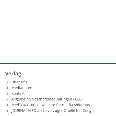
neuropsychiatrischen Hirnerkrankungen wie
Alzheimer-Demenz, Parkinson, Schlaganfall, Multipler
Sklerose oder Nervenschmerzen erwartbar. Eine
soeben im Fachjournal Advanced Science von der
MedUni Wien gemeinsam mit der Universität Toronto
veröffentlichte Übersichtsarbeit zeigt, dass die neuen
Therapien bereits an der Schwelle breiter Anwendung
in der klinischen Praxis stehen.
Verlag
Über uns
Mediadaten
Kontakt
Allgemeine Geschäftsbedingungen (AGB)
MedTriX Group – we care for media solutions
JOURNAL MED als bevorzugte Quelle bei Google