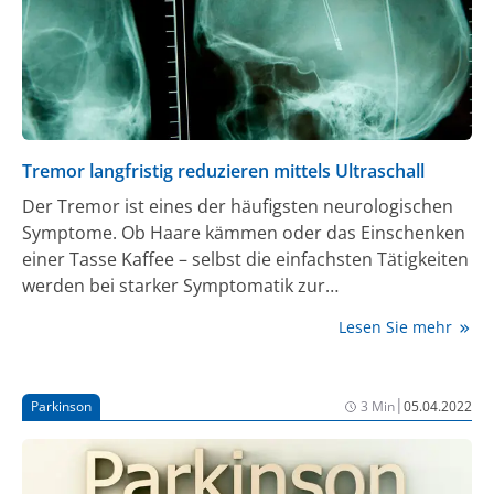
Tremor langfristig reduzieren mittels Ultraschall
Der Tremor ist eines der häufigsten neurologischen
Symptome. Ob Haare kämmen oder das Einschenken
einer Tasse Kaffee – selbst die einfachsten Tätigkeiten
werden bei starker Symptomatik zur
Herausforderung. Viele Betroffene ziehen sich
Lesen Sie mehr
deshalb sozial zurück oder müssen ihren Beruf
aufgeben. Wenn Medikamente nicht helfen, ist bisher
ein operativer Eingriff mit Implantation von
|
Parkinson
3 Min
05.04.2022
Elektroden in die Tiefe des Gehirns oft die einzige
Option. Mit dem MRT-gesteuerten fokussierten
Ultraschall (MRgFUS) gibt es seit Kurzem eine weitere