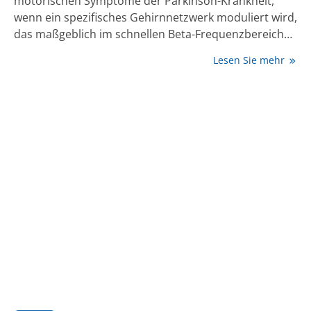
motorischen Symptome der Parkinson-Krankheit,
wenn ein spezifisches Gehirnnetzwerk moduliert wird,
das maßgeblich im schnellen Beta-Frequenzbereich
(20 bis 35 Hz) aktiv ist. Zu diesem Ergebnis kam ein
Lesen Sie mehr
interdisziplinäres Team von
Neurowissenschaftler:innen und Kliniker:innen der
Universitätskliniken Köln und Düsseldorf sowie der
Harvard Medical School und der Charité Berlin. Die
Studie „The Deep Brain Stimulation Response
Network in Parkinson's Disease Operates in the High
Beta Band" im Fachjournal Brain schlägt erstmals eine
Brücke zwischen zwei bislang getrennten
Forschungsbereichen im Kontext der THS, der
Elektrophysiologie und der Bildgebungsforschung [1].