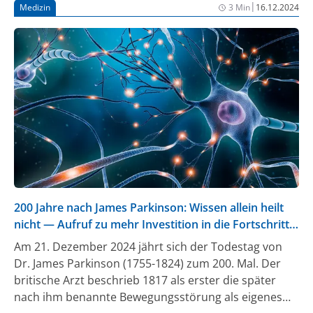
|
Medizin
3 Min
16.12.2024
200 Jahre nach James Parkinson: Wissen allein heilt
nicht — Aufruf zu mehr Investition in die Fortschritte
der Forschung
Am 21. Dezember 2024 jährt sich der Todestag von
Dr. James Parkinson (1755-1824) zum 200. Mal. Der
britische Arzt beschrieb 1817 als erster die später
nach ihm benannte Bewegungsstörung als eigenes