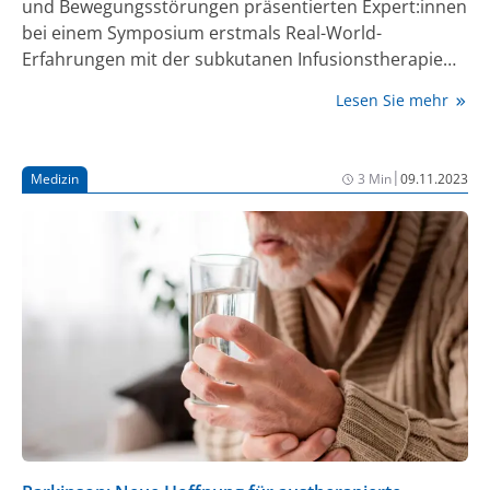
und Bewegungsstörungen präsentierten Expert:innen
bei einem Symposium erstmals Real-World-
Erfahrungen mit der subkutanen Infusionstherapie
bestehend aus Foslevodopa und Foscarbidopa bei
Lesen Sie mehr
Patient:innen mit fortgeschrittener Parkinson-
Krankheit. Diese bestätigen die in den
Zulassungsstudien gezeigte kontinuierliche
|
Medizin
3 Min
09.11.2023
Symptomkontrolle über 24 Stunden hinweg – mit
signifikant mehr ON- und weniger OFF-Zeit im
Vergleich zu oraler Medikation sowie einer deutlichen
Verringerung der morgendlichen Akinesen.