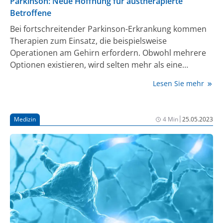
Parkinson: Neue Hoffnung für austherapierte
Betroffene
Bei fortschreitender Parkinson-Erkrankung kommen
Therapien zum Einsatz, die beispielsweise
Operationen am Gehirn erfordern. Obwohl mehrere
Optionen existieren, wird selten mehr als eine
angewandt. Hilft diese nicht mehr, gelten Erkrankte
Lesen Sie mehr
meist als austherapiert. Eine Studie unter der Leitung
von Forschenden der Technischen Universität
München (TUM) zeigt nun, dass auch vermeintlich
|
Medizin
4 Min
25.05.2023
hoffnungslose Fälle noch von einem Therapiewechsel
profitieren können (1).