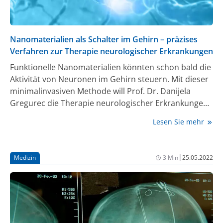
Nanomaterialien als Schalter im Gehirn – präzises
Verfahren zur Therapie neurologischer Erkrankungen
Funktionelle Nanomaterialien könnten schon bald die
Aktivität von Neuronen im Gehirn steuern. Mit dieser
minimalinvasiven Methode will Prof. Dr. Danijela
Gregurec die Therapie neurologischer Erkrankungen
wie Depression, Panikstörungen, Epilepsie oder
Lesen Sie mehr
Alzheimer revolutionieren. Die Chemikerin der
Friedrich-Alexander-Universität Erlangen-Nürnberg
(FAU) hat gemeinsam mit Forschenden aus Italien,
|
Medizin
3 Min
25.05.2022
Spanien, Großbritannien und Finnland das Projekt
BRAINSTORM gestartet. Gregurec verfolgt die Vision,
nicht nur neuronale Schaltkreise drahtlos zu steuern,
sondern sogar mit einzelnen Proteinen zu
kommunizieren und dadurch ein tieferes Verständnis
der Funktionsweise unseres Gehirns zu erlangen.