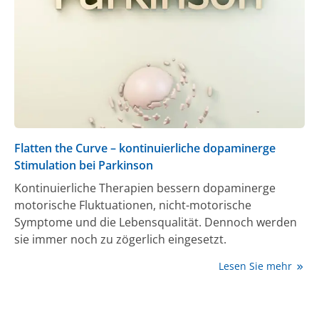
Alternative: Neu dabei ist der Einsatz eines
helmförmigen Ultraschallwandlers, der am Kopf des
Erkrankten angebracht wird – und über 1.000
fokussierte Ultraschallwellen in ein definiertes
Hirnareal schickt.
Flatten the Curve – kontinuierliche dopaminerge
Stimulation bei Parkinson
Kontinuierliche Therapien bessern dopaminerge
motorische Fluktuationen, nicht-motorische
Symptome und die Lebensqualität. Dennoch werden
sie immer noch zu zögerlich eingesetzt.
Lesen Sie mehr