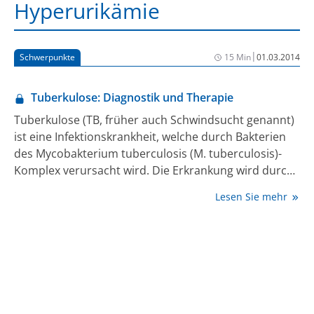
Hyperurikämie
|
Schwerpunkte
15 Min
01.03.2014
Tuberkulose: Diagnostik und Therapie
Tuberkulose (TB, früher auch Schwindsucht genannt)
ist eine Infektionskrankheit, welche durch Bakterien
des Mycobakterium tuberculosis (M. tuberculosis)-
Komplex verursacht wird. Die Erkrankung wird durch
Aerosole von Mensch zu Mensch übertragen,
Lesen Sie mehr
Eintrittspforte ist in der Regel die Lunge. Bei Diagnose
einer Tuberkulose besteht eine Meldepflicht an das
zuständige Gesundheitsamt. Hierfür ist ein
Keimnachweis nicht notwendig. Bei gut 20% der in
Deutschland diagnostizierten Lungentuberkulosen
werden keine Mykobakterien nachgewiesen (2). Das
bearbeitende mikrobiologische Labor meldet