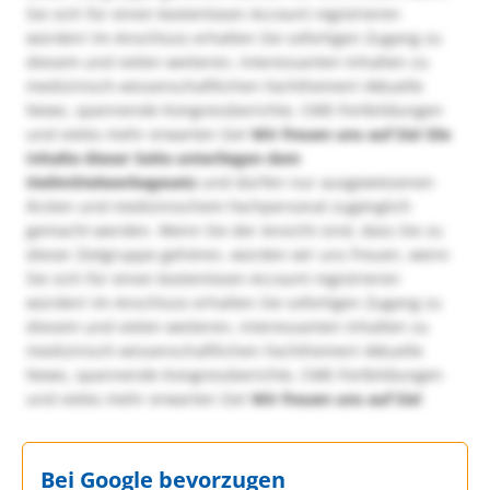
Sie sich für einen kostenlosen Account registrieren
würden! Im Anschluss erhalten Sie sofortigen Zugang zu
diesem und vielen weiteren, interessanten Inhalten zu
medizinisch-wissenschaftlichen Fachthemen! Aktuelle
News, spannende Kongressberichte, CME-Fortbildungen
und vieles mehr erwarten Sie!
Wir freuen uns auf Sie!
Die
Inhalte dieser Seite unterliegen dem
Heilmittelwerbegesetz
und dürfen nur ausgewiesenen
Ärzten und medizinischem Fachpersonal zugänglich
gemacht werden. Wenn Sie der Ansicht sind, dass Sie zu
dieser Zielgruppe gehören, würden wir uns freuen, wenn
Sie sich für einen kostenlosen Account registrieren
würden! Im Anschluss erhalten Sie sofortigen Zugang zu
diesem und vielen weiteren, interessanten Inhalten zu
medizinisch-wissenschaftlichen Fachthemen! Aktuelle
News, spannende Kongressberichte, CME-Fortbildungen
und vieles mehr erwarten Sie!
Wir freuen uns auf Sie!
Bei Google bevorzugen