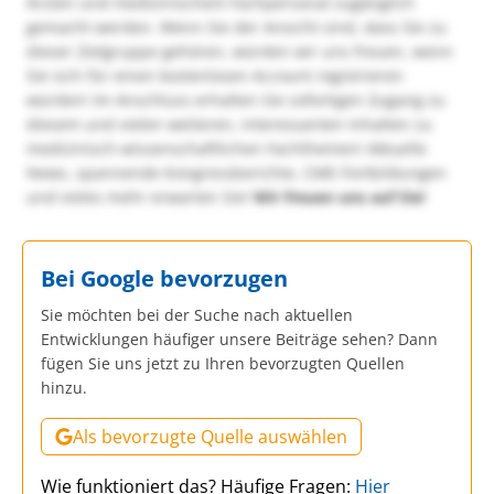
Ärzten und medizinischem Fachpersonal zugänglich
gemacht werden. Wenn Sie der Ansicht sind, dass Sie zu
dieser Zielgruppe gehören, würden wir uns freuen, wenn
Sie sich für einen kostenlosen Account registrieren
würden! Im Anschluss erhalten Sie sofortigen Zugang zu
diesem und vielen weiteren, interessanten Inhalten zu
medizinisch-wissenschaftlichen Fachthemen! Aktuelle
News, spannende Kongressberichte, CME-Fortbildungen
und vieles mehr erwarten Sie!
Wir freuen uns auf Sie!
Bei Google bevorzugen
Sie möchten bei der Suche nach aktuellen
Entwicklungen häufiger unsere Beiträge sehen? Dann
fügen Sie uns jetzt zu Ihren bevorzugten Quellen
hinzu.
Als bevorzugte Quelle auswählen
Wie funktioniert das? Häufige Fragen:
Hier