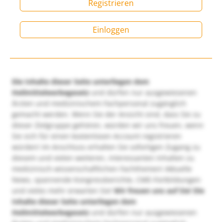
Registrieren
Einloggen
Die Inhalte dieser Seite unterliegen dem
Heilmittelwerbegesetz
und dürfen nur ausgewiesenen
Ärzten und medizinischem Fachpersonal zugänglich
gemacht werden. Wenn Sie der Ansicht sind, dass Sie zu
dieser Zielgruppe gehören, würden wir uns freuen, wenn
Sie sich für einen kostenlosen Account registrieren
würden! Im Anschluss erhalten Sie sofortigen Zugang zu
diesem und vielen weiteren, interessanten Inhalten zu
medizinisch-wissenschaftlichen Fachthemen! Aktuelle
News, spannende Kongressberichte, CME-Fortbildungen
und vieles mehr erwarten Sie!
Wir freuen uns auf Sie!
Die
Inhalte dieser Seite unterliegen dem
Heilmittelwerbegesetz
und dürfen nur ausgewiesenen