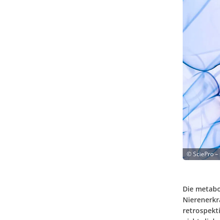
©
SciePro –
Die metabo
Nierenerkr
retrospekt