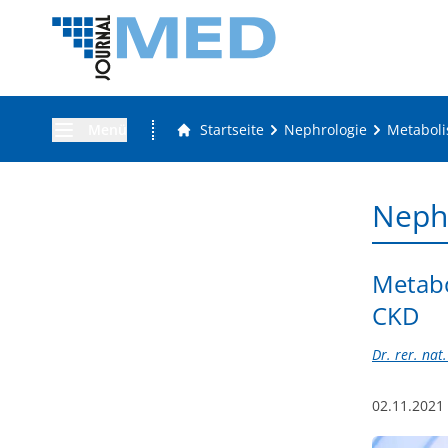
Menü
Startseite
Nephrologie
Metaboli
Neph
Metabo
CKD
Dr. rer. nat
02.11.2021