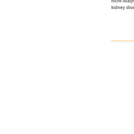
nicht-dial
kidney dise