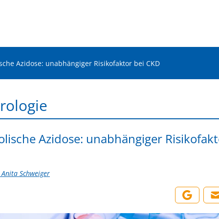
sche Azidose: unabhängiger Risikofaktor bei CKD
rologie
lische Azidose: unabhängiger Risikofakt
. Anita Schweiger