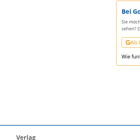
Bei G
Sie möch
sehen? D
Als
Wie fun
Verlag