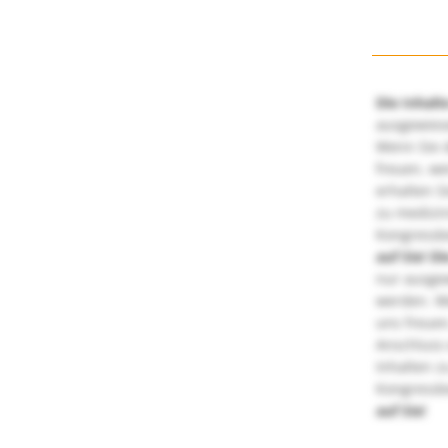
Die Inhalt
ausgewies
Wenn Sie d
freuen, we
erhalten S
zu medizi
Kongressbe
auf Sie!
Di
nur ausge
werden. We
uns freuen
Anschluss 
Inhalten z
Kongressbe
auf Sie!