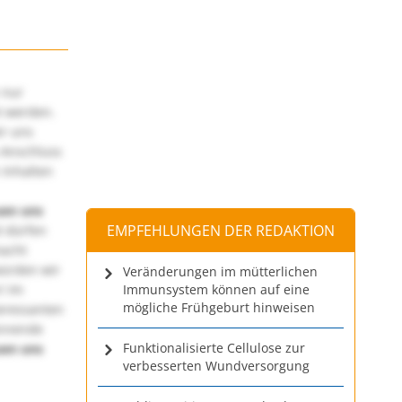
 nur
t werden.
ir uns
 Anschluss
 Inhalten
uen uns
EMPFEHLUNGEN DER REDAKTION
 dürfen
macht
würden wir
Veränderungen im mütterlichen
! Im
Immunsystem können auf eine
mögliche Frühgeburt hinweisen
teressanten
annende
Funktionalisierte Cellulose zur
uen uns
verbesserten Wundversorgung