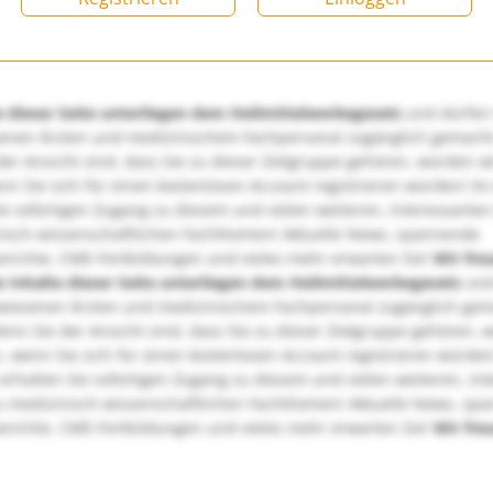
e dieser Seite unterliegen dem Heilmittelwerbegesetz
und dürfen
enen Ärzten und medizinischem Fachpersonal zugänglich gemach
er Ansicht sind, dass Sie zu dieser Zielgruppe gehören, würden w
nn Sie sich für einen kostenlosen Account registrieren würden! Im
ie sofortigen Zugang zu diesem und vielen weiteren, interessanten
nisch-wissenschaftlichen Fachthemen! Aktuelle News, spannende
richte, CME-Fortbildungen und vieles mehr erwarten Sie!
Wir fre
e Inhalte dieser Seite unterliegen dem Heilmittelwerbegesetz
und
wiesenen Ärzten und medizinischem Fachpersonal zugänglich ge
nn Sie der Ansicht sind, dass Sie zu dieser Zielgruppe gehören, 
, wenn Sie sich für einen kostenlosen Account registrieren würden
erhalten Sie sofortigen Zugang zu diesem und vielen weiteren, in
u medizinisch-wissenschaftlichen Fachthemen! Aktuelle News, sp
richte, CME-Fortbildungen und vieles mehr erwarten Sie!
Wir fre