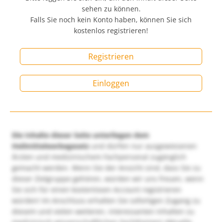
sehen zu können.
Falls Sie noch kein Konto haben, können Sie sich
kostenlos registrieren!
Registrieren
Einloggen
Die Inhalte dieser Seite unterliegen dem
Heilmittelwerbegesetz
und dürfen nur ausgewiesenen
Ärzten und medizinischem Fachpersonal zugänglich
gemacht werden. Wenn Sie der Ansicht sind, dass Sie zu
dieser Zielgruppe gehören, würden wir uns freuen, wenn
Sie sich für einen kostenlosen Account registrieren
würden! Im Anschluss erhalten Sie sofortigen Zugang zu
diesem und vielen weiteren, interessanten Inhalten zu