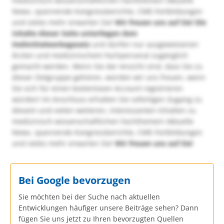
medizinisch-wissenschaftlichen Fachthemen! Aktuelle
News, spannende Kongressberichte, CME-Fortbildungen
und vieles mehr erwarten Sie!
Wir freuen uns auf Sie!
Die
Inhalte dieser Seite unterliegen dem
Heilmittelwerbegesetz
und dürfen nur ausgewiesenen
Ärzten und medizinischem Fachpersonal zugänglich
gemacht werden. Wenn Sie der Ansicht sind, dass Sie zu
dieser Zielgruppe gehören, würden wir uns freuen, wenn
Sie sich für einen kostenlosen Account registrieren
würden! Im Anschluss erhalten Sie sofortigen Zugang zu
diesem und vielen weiteren, interessanten Inhalten zu
medizinisch-wissenschaftlichen Fachthemen! Aktuelle
News, spannende Kongressberichte, CME-Fortbildungen
und vieles mehr erwarten Sie!
Wir freuen uns auf Sie!
Bei Google bevorzugen
Sie möchten bei der Suche nach aktuellen
Entwicklungen häufiger unsere Beiträge sehen? Dann
fügen Sie uns jetzt zu Ihren bevorzugten Quellen