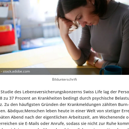
b - stock.adobe.com
Bildunterschrift
 Studie des Lebensversicherungskonzerns Swiss Life lag der Perso
18 zu 37 Prozent an Krankheiten bedingt durch psychische Belas
tz. Zu den häufigsten Gründen der Krankmeldungen zählten Burn
en. &bdquo;Menschen leben heute in einer Welt von stetiger Erre
äten Abend nach der eigentlichen Arbeitszeit, am Wochenende o
erreichen sie E-Mails oder Anrufe, sodass sie nicht zur Ruhe kom