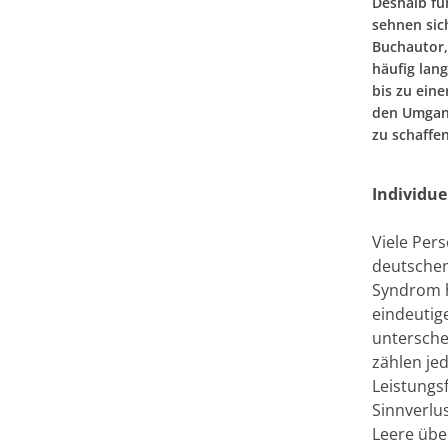
Deshalb fü
sehnen sic
Buchautor,
häufig lan
bis zu ein
den Umgang
zu schaffe
Individu
Viele Pers
deutschen
Syndrom h
eindeutig
untersche
zählen je
Leistungs
Sinnverlu
Leere übe