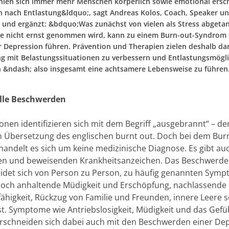
hlen sich immer mehr Menschen körperlich sowie emotional ersc
h nach Entlastung&ldquo;, sagt Andreas Kolos, Coach, Speaker u
 und ergänzt: &bdquo;Was zunächst von vielen als Stress abgeta
ge nicht ernst genommen wird, kann zu einem Burn-out-Syndrom 
er Depression führen. Prävention und Therapien zielen deshalb da
 mit Belastungssituationen zu verbessern und Entlastungsmögli
n &ndash; also insgesamt eine achtsamere Lebensweise zu führen
elle Beschwerden
onen identifizieren sich mit dem Begriff „ausgebrannt“ – de
 Übersetzung des englischen burnt out. Doch bei dem Bur
andelt es sich um keine medizinische Diagnose. Es gibt au
en und beweisenden Krankheitsanzeichen. Das Beschwerde
idet sich von Person zu Person, zu häufig genannten Sym
doch anhaltende Müdigkeit und Erschöpfung, nachlassende
fähigkeit, Rückzug von Familie und Freunden, innere Leere 
st. Symptome wie Antriebslosigkeit, Müdigkeit und das Gefü
rschneiden sich dabei auch mit den Beschwerden einer Dep