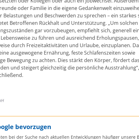
setzten oder Kollegen oder auch ein Jobwechsel. Außerdem 
Freunde oder Familie in die eigene Gedankenwelt einzuweih
r Belastungen und Beschwerden zu sprechen – ein starkes 
etet Betroffenen Rückhalt und Unterstützung. „Um solchen
ngszuständen gar vorzubeugen, empfiehlt sich, generell ei
Lebensweise zu führen und ausreichend Erholungspausen,
eise durch Freizeitaktivitäten und Urlaube, einzuplanen. Da
 eine ausgewogene Ernährung, feste Schlafenszeiten sowie
ge Bewegung zu achten. Dies stärkt den Körper, fördert da
en und steigert gleichzeitig die persönliche Ausstrahlung“,
chließend.
bH
oogle bevorzugen
ten bei der Suche nach aktuellen Entwicklungen häufiger unsere B