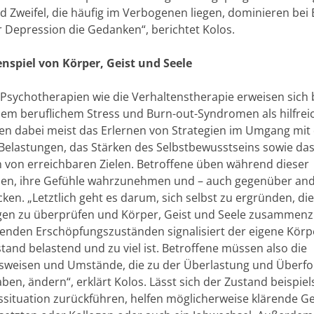
d Zweifel, die häufig im Verbogenen liegen, dominieren bei
r Depression die Gedanken“, berichtet Kolos.
spiel von Körper, Geist und Seele
 Psychotherapien wie die Verhaltenstherapie erweisen sich 
em beruflichem Stress und Burn-out-Syndromen als hilfreic
gen dabei meist das Erlernen von Strategien im Umgang mit
 Belastungen, das Stärken des Selbstbewusstseins sowie da
n von erreichbaren Zielen. Betroffene üben während dieser
n, ihre Gefühle wahrzunehmen und – auch gegenüber and
ken. „Letztlich geht es darum, sich selbst zu ergründen, di
en zu überprüfen und Körper, Geist und Seele zusammenz
tenden Erschöpfungszuständen signalisiert der eigene Körp
tand belastend und zu viel ist. Betroffene müssen also die
sweisen und Umstände, die zu der Überlastung und Überf
ben, ändern“, erklärt Kolos. Lässt sich der Zustand beispiel
tssituation zurückführen, helfen möglicherweise klärende 