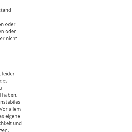
ustand
n
en oder
en oder
er nicht
 leiden
 des
u
l haben,
instabiles
„Vor allem
as eigene
chkeit und
gen,