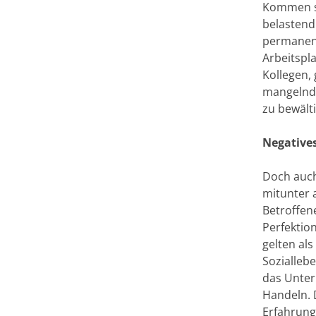
Kommen si
belastend 
permanent
Arbeitspla
Kollegen,
mangelnde 
zu bewält
Negative
Doch auch
mitunter 
Betroffen
Perfektio
gelten als
Sozialleb
das Unter
Handeln. 
Erfahrung