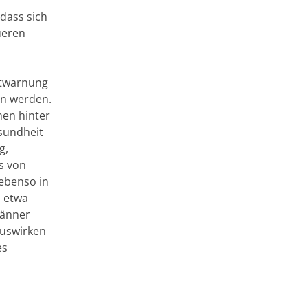
dass sich
ueren
ntwarnung
en werden.
men hinter
sundheit
g,
s von
 ebenso in
, etwa
Männer
auswirken
es