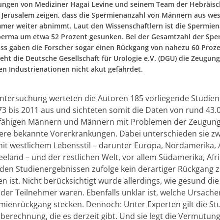
ngen von Mediziner Hagai Levine und seinem Team der Hebräis
t Jerusalem zeigen, dass die Spermienanzahl von Männern aus wes
mer weiter abnimmt. Laut den Wissenschaftlern ist die Spermien
 Sperma um etwa 52 Prozent gesunken. Bei der Gesamtzahl der Spe
s gaben die Forscher sogar einen Rückgang von nahezu 60 Proze
eht die Deutsche Gesellschaft für Urologie e.V. (DGU) die Zeugung
hen Industrienationen nicht akut gefährdet.
Untersuchung werteten die Autoren 185 vorliegende Studien
73 bis 2011 aus und sichteten somit die Daten von rund 43.
ähigen Männern und Männern mit Problemen der Zeugungs
ere bekannte Vorerkrankungen. Dabei unterschieden sie z
it westlichem Lebensstil – darunter Europa, Nordamerika, 
eland – und der restlichen Welt, vor allem Südamerika, Afr
 den Studienergebnissen zufolge kein derartiger Rückgang 
 ist. Nicht berücksichtigt wurde allerdings, wie gesund die
der Teilnehmer waren. Ebenfalls unklar ist, welche Ursache
ienrückgang stecken. Dennoch: Unter Experten gilt die Stu
berechnung, die es derzeit gibt. Und sie legt die Vermutun