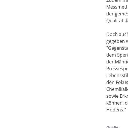
Zudem mus
Messmetho
der gemes
Qualitäts
Doch auch
gegeben w
"Gegensta
dem Sperm
der Männer
Pressespr
Lebenssti
den Fokus
Chemikali
sowie Erk
können, d
Hodens."
Quelle: