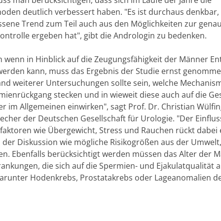
s man berücksichtigen, dass sich im Laufe der Jahre die
den deutlich verbessert haben. "Es ist durchaus denkbar, 
sene Trend zum Teil auch aus den Möglichkeiten zur gena
kontrolle ergeben hat", gibt die Andrologin zu bedenken.
 wenn in Hinblick auf die Zeugungsfähigkeit der Männer E
erden kann, muss das Ergebnis der Studie ernst genomm
nd weiterer Untersuchungen sollte sein, welche Mechanis
ienrückgang stecken und in wieweit diese auch auf die Ge
 im Allgemeinen einwirken", sagt Prof. Dr. Christian Wülfin
echer der Deutschen Gesellschaft für Urologie. "Der Einflus
lfaktoren wie Übergewicht, Stress und Rauchen rückt dabei
 der Diskussion wie mögliche Risikogrößen aus der Umwelt
en. Ebenfalls berücksichtigt werden müssen das Alter der 
rankungen, die sich auf die Spermien- und Ejakulatqualität 
arunter Hodenkrebs, Prostatakrebs oder Lageanomalien d