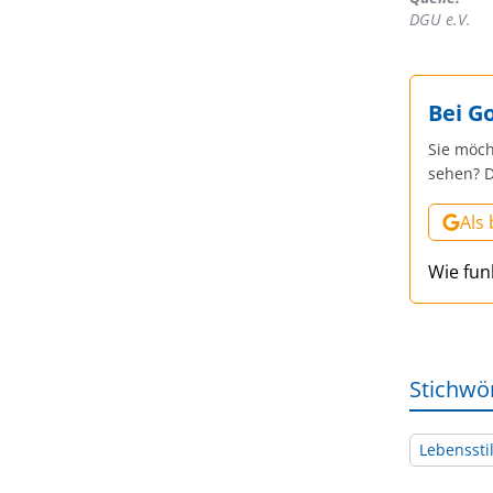
DGU e.V.
Bei G
Sie möch
sehen? D
Als
Wie fun
Stichwö
Lebenssti