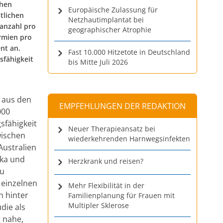
chen
Europäische Zulassung für
tlichen
Netzhautimplantat bei
anzahl pro
geographischer Atrophie
rmien pro
nt an.
Fast 10.000 Hitzetote in Deutschland
sfähigkeit
bis Mitte Juli 2026
 aus den
EMPFEHLUNGEN DER REDAKTION
000
fähigkeit
Neuer Therapieansatz bei
wischen
wiederkehrenden Harnwegsinfekten
Australien
ika und
Herzkrank und reisen?
zu
 einzelnen
Mehr Flexibilität in der
n hinter
Familienplanung für Frauen mit
Multipler Sklerose
die als
g nahe,