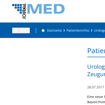
Menü
Startseite
Patienteninfos
Urolog
Patie
Urolog
Zeugun
28.07.2017
Eine neue S
&quot;Huma