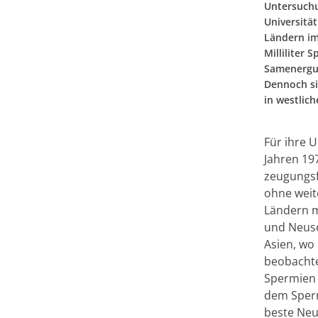
Untersuchu
Universitä
Ländern im
Milliliter
Samenergus
Dennoch si
in westlic
Für ihre 
Jahren 19
zeugungsf
ohne weit
Ländern m
und Neuse
Asien, wo
beobachten
Spermien 
dem Sperm
beste Neu