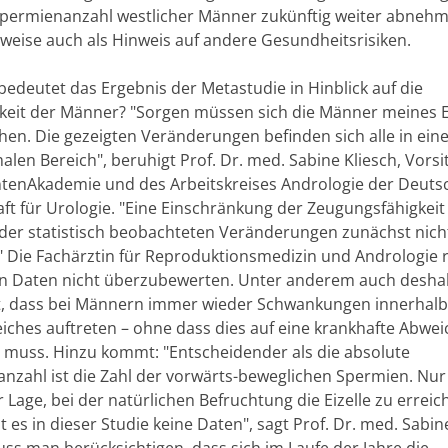
Spermienanzahl westlicher Männer zukünftig weiter abnehm
weise auch als Hinweis auf andere Gesundheitsrisiken.
bedeutet das Ergebnis der Metastudie in Hinblick auf die
keit der Männer? "Sorgen müssen sich die Männer meines 
hen. Die gezeigten Veränderungen befinden sich alle in ei
len Bereich", beruhigt Prof. Dr. med. Sabine Kliesch, Vors
ntenAkademie und des Arbeitskreises Andrologie der Deuts
ft für Urologie. "Eine Einschränkung der Zeugungsfähigkeit 
der statistisch beobachteten Veränderungen zunächst nich
" Die Fachärztin für Reproduktionsmedizin und Andrologie r
 Daten nicht überzubewerten. Unter anderem auch deshalb
t, dass bei Männern immer wieder Schwankungen innerhalb
ches auftreten – ohne dass dies auf eine krankhafte Abwe
 muss. Hinzu kommt: "Entscheidender als die absolute
nzahl ist die Zahl der vorwärts-beweglichen Spermien. Nur
r Lage, bei der natürlichen Befruchtung die Eizelle zu erreic
t es in dieser Studie keine Daten", sagt Prof. Dr. med. Sabin