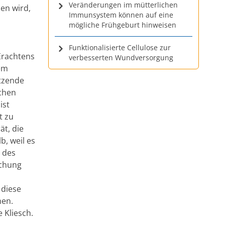
Veränderungen im mütterlichen
en wird,
Immunsystem können auf eine
mögliche Frühgeburt hinweisen
Funktionalisierte Cellulose zur
Erachtens
verbesserten Wundversorgung
nem
itzende
chen
ist
t zu
ät, die
, weil es
 des
ichung
 diese
hen.
e Kliesch.