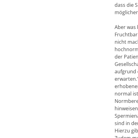
dass die 
möglicher
Aber was 
Fruchtbar
nicht mac
hochnorma
der Patie
Gesellscha
aufgrund 
erwarten.
erhobenen
normal is
Normberei
hinweisen
Spermiena
sind in de
Hierzu gib