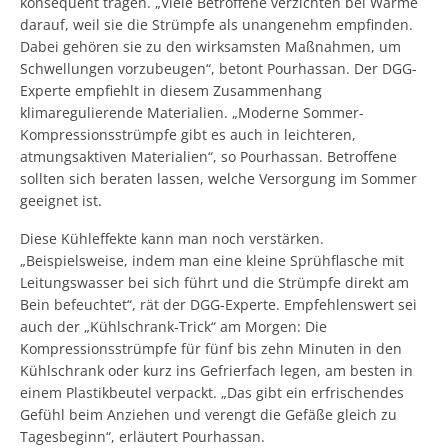
konsequent tragen. „Viele Betroffene verzichten bei Wärme
darauf, weil sie die Strümpfe als unangenehm empfinden.
Dabei gehören sie zu den wirksamsten Maßnahmen, um
Schwellungen vorzubeugen“, betont Pourhassan. Der DGG-
Experte empfiehlt in diesem Zusammenhang
klimaregulierende Materialien. „Moderne Sommer-
Kompressionsstrümpfe gibt es auch in leichteren,
atmungsaktiven Materialien“, so Pourhassan. Betroffene
sollten sich beraten lassen, welche Versorgung im Sommer
geeignet ist.
Diese Kühleffekte kann man noch verstärken.
„Beispielsweise, indem man eine kleine Sprühflasche mit
Leitungswasser bei sich führt und die Strümpfe direkt am
Bein befeuchtet“, rät der DGG-Experte. Empfehlenswert sei
auch der „Kühlschrank-Trick“ am Morgen: Die
Kompressionsstrümpfe für fünf bis zehn Minuten in den
Kühlschrank oder kurz ins Gefrierfach legen, am besten in
einem Plastikbeutel verpackt. „Das gibt ein erfrischendes
Gefühl beim Anziehen und verengt die Gefäße gleich zu
Tagesbeginn“, erläutert Pourhassan.