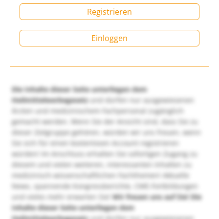
Registrieren
Einloggen
Die Inhalte dieser Seite unterliegen dem
Heilmittelwerbegesetz
und dürfen nur ausgewiesenen
Ärzten und medizinischem Fachpersonal zugänglich
gemacht werden. Wenn Sie der Ansicht sind, dass Sie zu
dieser Zielgruppe gehören, würden wir uns freuen, wenn
Sie sich für einen kostenlosen Account registrieren
würden! Im Anschluss erhalten Sie sofortigen Zugang zu
diesem und vielen weiteren, interessanten Inhalten zu
medizinisch-wissenschaftlichen Fachthemen! Aktuelle
News, spannende Kongressberichte, CME-Fortbildungen
und vieles mehr erwarten Sie!
Wir freuen uns auf Sie!
Die
Inhalte dieser Seite unterliegen dem
Heilmittelwerbegesetz
und dürfen nur ausgewiesenen