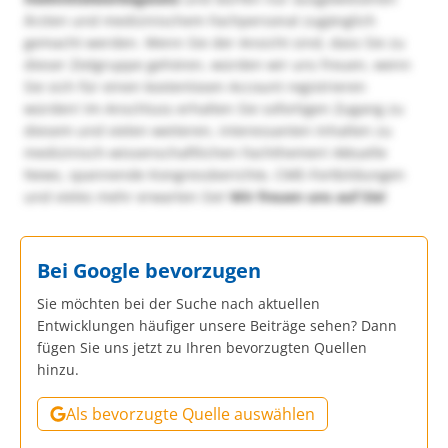
Ärzten und medizinischem Fachpersonal zugänglich
gemacht werden. Wenn Sie der Ansicht sind, dass Sie zu
dieser Zielgruppe gehören, würden wir uns freuen, wenn
Sie sich für einen kostenlosen Account registrieren
würden! Im Anschluss erhalten Sie sofortigen Zugang zu
diesem und vielen weiteren, interessanten Inhalten zu
medizinisch-wissenschaftlichen Fachthemen! Aktuelle
News, spannende Kongressberichte, CME-Fortbildungen
und vieles mehr erwarten Sie!
Wir freuen uns auf Sie!
Bei Google bevorzugen
Sie möchten bei der Suche nach aktuellen
Entwicklungen häufiger unsere Beiträge sehen? Dann
fügen Sie uns jetzt zu Ihren bevorzugten Quellen
hinzu.
Als bevorzugte Quelle auswählen