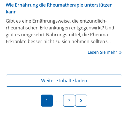
Wie Ernährung die Rheumatherapie unterstützen
kann
Gibt es eine Ernährungsweise, die entzündlich-
rheumatischen Erkrankungen entgegenwirkt? Und
gibt es umgekehrt Nahrungsmittel, die Rheuma-
Erkrankte besser nicht zu sich nehmen sollten?
Empfehlungen zu diesen Fragen füllen viele Buch- und
Lesen Sie mehr
Internetseiten. Wissenschaftliche Belege dafür, dass
die Rheumaaktivität sich über die Ernährung
beeinflussen ließe, sind dagegen rar. Der Nutzen von
Ernährungsinterventionen ist daher auch in
Weitere Inhalte laden
Fachkreisen umstritten. Expert:innen der Deutschen
Gesellschaft für Rheumatologie e. V. (DGRh) haben
sich nun des Themas angenommen, Studien
...
1
7
ausgewertet und daraus wissenschaftlich fundierte
Empfehlungen abgeleitet. Die überzeugendsten
Belege gibt es demnach für den Nutzen einer
mediterranen Ernährung.