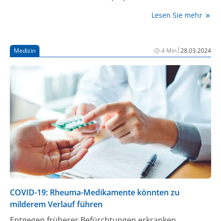
effektiven Krankheitskontrolle sowie Erreichen und
Lesen Sie mehr
Erhalt der Remission zählt ein gut handhabbares
Sicherheitsprofil der Therapie zu den zentralen
Schwerpunkten für Behandler:innen und
|
Medizin
4 Min
28.03.2024
Patient:innen gleichermaßen. Neue vorgestellte
Daten zeigen für den Januskinase (JAK)-Inhibitor
Upadacitinib höhere Remissionsraten im Vergleich
mit Tumornekrosefaktor-Inhibitoren (TNFi) im
Praxisalltag, sowie ein konsistentes Sicherheitsprofil
im Phase III-Studienprogramm (1-3).
COVID-19: Rheuma-Medikamente könnten zu
milderem Verlauf führen
Entgegen früherer Befürchtungen erkranken