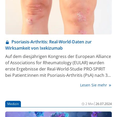
Psoriasis-Arthritis: Real-World-Daten zur
Wirksamkeit von Ixekizumab
Auf dem diesjährigen Kongress der European Alliance
of Associations for Rheumatology (EULAR) wurden
erste Ergebnisse der Real-World-Studie PRO-SPIRIT
bei Patient:innen mit Psoriasis-Arthritis (PsA) nach 3
Monaten Laufzeit vorgestellt. Diese untermauern die
Lesen Sie mehr
Erkenntnisse aus bisherigen klinischen Studien: So
verbesserte Ixekizumab auch in dieser
multizentrischen prospektiven Beobachtungsstudie
|
Medizin
2 Min
26.07.2024
Gelenk- und Hautbeschwerden (1, 2).