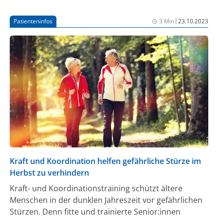
Anifrolumab früher und häufiger eine Remission
verglichen mit Placebo (1). Eine steroidfreie Remission
|
Patienteninfos
3 Min
23.10.2023
im Sinne des Treat-to-Target Konzeptes bringt viele
positive Auswirkungen für die Patient:innen, wie die
Verringerung von Organschäden, mit sich und ist
auch im 2023 Update der EULAR-Empfehlungen als
anzustrebendes Therapieziel aufgeführt (2).
Anifrolumab wurde nach nur 1,5 Jahren mit der
Evidenzbewertung 1a/A in die EULAR (European
Alliance of Associations for Rheumatology)-
Empfehlungen aufgenommen und ist das bisher
einzige Biologikum mit Placebo-kontrollierten
Remissionsdaten über 4 Jahre in der SLE-Therapie.
Kraft und Koordination helfen gefährliche Stürze im
Herbst zu verhindern
Kraft- und Koordinationstraining schützt ältere
Menschen in der dunklen Jahreszeit vor gefährlichen
Stürzen. Denn fitte und trainierte Senior:innen