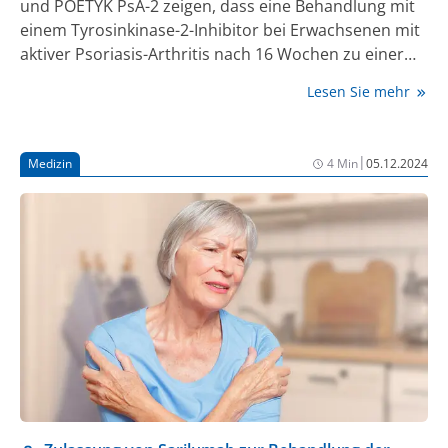
und POETYK PsA-2 zeigen, dass eine Behandlung mit
einem Tyrosinkinase-2-Inhibitor bei Erwachsenen mit
aktiver Psoriasis-Arthritis nach 16 Wochen zu einer
signifikanten Verbesserung der Krankheitsanzeichen
Lesen Sie mehr
und -symptome führte. Der primäre Endpunkt, ein
Ansprechen gemäß ACR20-Kriterium, wurde im
Vergleich zu Placebo deutlich häufiger erreicht. Die
|
Medizin
4 Min
05.12.2024
Studien bestätigen damit die Wirksamkeit und
Sicherheit des Wirkstoffs in dieser Patientengruppe.