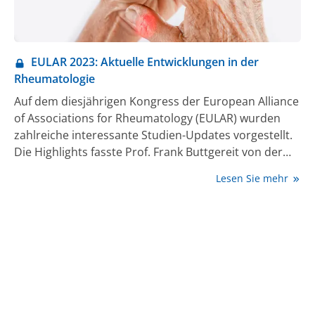
ganz besonders hohen Wert.“ Die unter der Leitung
von Prof. Witte durchgeführte Beobachtungsstudie
UPwArds, deren Ergebnisse im Rahmen des DGRh
präsentiert wurden, belegt nun, dass sich mit
EULAR 2023: Aktuelle Entwicklungen in der
Upadacitinib auch unter Praxisbedingungen eine
Rheumatologie
starke Krankheitskontrolle der aktiven RA erreichen
Auf dem diesjährigen Kongress der European Alliance
lässt (1, 6).
of Associations for Rheumatology (EULAR) wurden
zahlreiche interessante Studien-Updates vorgestellt.
Die Highlights fasste Prof. Frank Buttgereit von der
Charité in Berlin im Rahmen des 4. virtuellen Post-
Lesen Sie mehr
EULAR-Posterwalk zusammen.