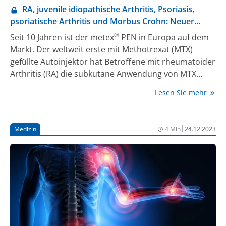
RA, juvenile idiopathische Arthritis, Psoriasis,
psoriatische Arthritis und Morbus Crohn: Neuer
Methotrexat-Autoinjektor
®
Seit 10 Jahren ist der metex
PEN in Europa auf dem
Markt. Der weltweit erste mit Methotrexat (MTX)
gefüllte Autoinjektor hat Betroffene mit rheumatoider
Arthritis (RA) die subkutane Anwendung von MTX
erleichtert. Rückmeldungen aus der Ärzteschaft und
Lesen Sie mehr
®
von Patient:innen zur Anwendung des metex
PEN
haben zu Änderungen der Handhabung des PEN
geführt. Das neue Modell macht die wöchentliche
|
Medizin
4 Min
24.12.2023
Behandlung für Menschen mit rheumatoider Arthritis,
schwerer juveniler idiopathischer Arthritis,
mittelschwerer bis schwerer Psoriasis, psoriatischer
Arthritis und Morbus Crohn einfacher und effizienter.