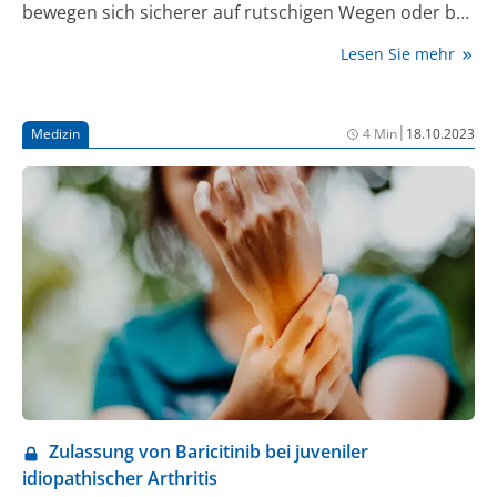
bewegen sich sicherer auf rutschigen Wegen oder bei
weniger Tageslicht. Dadurch vermeiden sie
Lesen Sie mehr
Verletzungen wie Knochenbrüche und können länger
selbstständig leben. „Kraft und motorische
Fähigkeiten sind für Ältere das magische Duo, um sich
|
Medizin
4 Min
18.10.2023
vor Stürzen in der dunklen Jahreszeit zu schützen“,
sagt Prof. Dr. Steffen Ruchholtz, stellvertretender
Präsident der Deutschen Gesellschaft für Orthopädie
und Unfallchirurgie (DGOU). Wie man die
Knochengesundheit stärkt, erfahren Interessierte am
26. Oktober 2023 beim kostenlosen Patiententag auf
dem Deutschen Kongress für Orthopädie und
Unfallchirurgie (DKOU) in Berlin.
Zulassung von Baricitinib bei juveniler
idiopathischer Arthritis