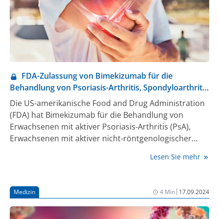
FDA-Zulassung von Bimekizumab für die
Behandlung von Psoriasis-Arthritis, Spondyloarthritis
und ankylosierender Spondylitis
Die US-amerikanische Food and Drug Administration
(FDA) hat Bimekizumab für die Behandlung von
Erwachsenen mit aktiver Psoriasis-Arthritis (PsA),
Erwachsenen mit aktiver nicht-röntgenologischer
axialer Spondyloarthritis (nr-axSpA) mit objektiven
Lesen Sie mehr
Anzeichen einer Entzündung und bei Erwachsenen
mit aktiver ankylosierender Spondylitis (AS)
zugelassen.
|
Medizin
4 Min
17.09.2024