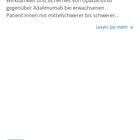
Wirksamkeit und Sicherheit von Upadacitinib
gegenüber Adalimumab bei erwachsenen
Patient:innen mit mittelschwerer bis schwerer
rheumatoider Arthritis unter bestehender
Lesen Sie mehr
Basistherapie mit Methotrexat (MTX) verglichen.
Insgesamt erreichten zu Woche 12 nahezu doppelt so
viele Patient:innen unter Upadacitinib eine Remission
oder niedrige Krankheitsaktivität, ohne dass neue
Sicherheitssignale beobachtet wurden. Die
Ergebnisse bestärken, dass nach TNFi-Versagen ein
Wechsel auf Upadacitinib Vorteile für Patient:innen
bringt, verglichen mit einer weiteren TNFi-Therapie