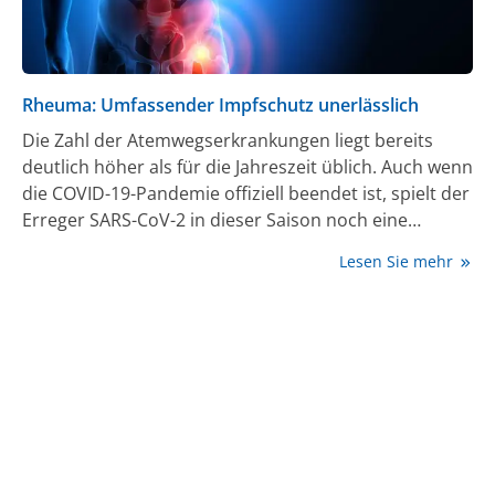
Rheuma: Umfassender Impfschutz unerlässlich
Die Zahl der Atemwegserkrankungen liegt bereits
deutlich höher als für die Jahreszeit üblich. Auch wenn
die COVID-19-Pandemie offiziell beendet ist, spielt der
Erreger SARS-CoV-2 in dieser Saison noch eine
führende Rolle. Für Menschen mit eingeschränkter
Lesen Sie mehr
Immunfunktion wird daher eine weitere COVID-19-
Auffrischimpfung empfohlen. Warum der erneute
Booster – möglichst mit einem an die Omikron-
Variante angepassten Impfstoff – daher auch für
Menschen mit entzündlich-rheumatischen
Erkrankungen wichtig ist und worauf diese noch
achten sollten, erklären Expert:innen der Deutschen
Gesellschaft für Rheumatologie e. V. (DGRh).