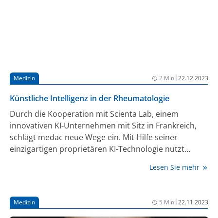
|
Medizin
2 Min
22.12.2023
Künstliche Intelligenz in der Rheumatologie
Durch die Kooperation mit Scienta Lab, einem
innovativen KI-Unternehmen mit Sitz in Frankreich,
schlägt medac neue Wege ein. Mit Hilfe seiner
einzigartigen proprietären KI-Technologie nutzt
Scienta Lab multimodale Daten, um
Lesen Sie mehr
immunentzündliche Erkrankungen und deren
Variabilität auf Patient:innenebene besser zu
verstehen. Durch diese Kooperation möchte medac
|
Medizin
5 Min
22.11.2023
bisherige Erkenntnisse zum Therapiealltag