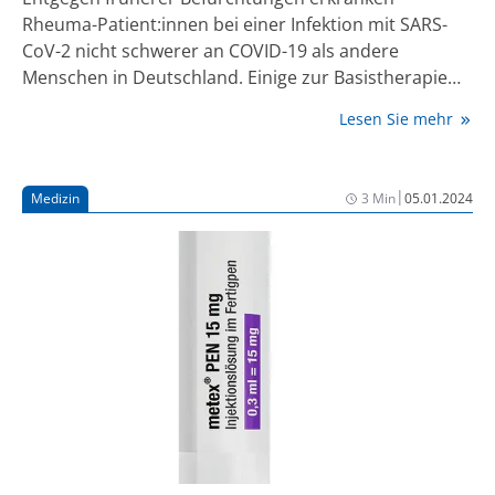
Rheuma-Patient:innen bei einer Infektion mit SARS-
CoV-2 nicht schwerer an COVID-19 als andere
Menschen in Deutschland. Einige zur Basistherapie
eingesetzte Medikamente könnten den Verlauf sogar
Lesen Sie mehr
günstig beeinflussen. Dies zeigt eine Analyse des
COVID-19-Rheuma.de-Registers der Deutschen
Gesellschaft für Rheumatologie (DGRh), die jetzt
|
Medizin
3 Min
05.01.2024
publiziert wurde (1).