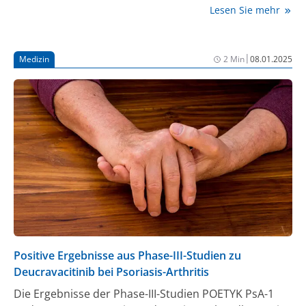
geeignetste zugelassene Medikament vorhersagen
Lesen Sie mehr
kann. Die Studie ist ein Machbarkeitsnachweis für
eine Anwendung der Präzisionsmedizin, mit der sich
die Therapie der RA und anderer
|
Medizin
2 Min
08.01.2025
Autoimmunerkrankungen entscheidend verbessern
ließe (1).
Positive Ergebnisse aus Phase-III-Studien zu
Deucravacitinib bei Psoriasis-Arthritis
Die Ergebnisse der Phase-III-Studien POETYK PsA-1