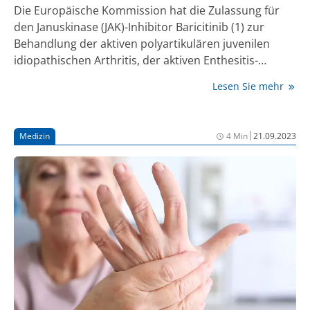
Die Europäische Kommission hat die Zulassung für
den Januskinase (JAK)-Inhibitor Baricitinib (1) zur
Behandlung der aktiven polyartikulären juvenilen
idiopathischen Arthritis, der aktiven Enthesitis-
assoziierten Arthritis sowie der aktiven juvenilen
Lesen Sie mehr
Psoriasis-Arthritis bei Kindern ab 2 Jahren erteilt, die
zuvor unzureichend auf krankheits-modifizierende
Antirheumatika (DMARDs) angesprochen oder diese
|
Medizin
4 Min
21.09.2023
nicht vertragen haben (2). Damit erweitert Baricitinib
das therapeutische Spektrum zur Behandlung dieser
Erkrankungen, die zur Gruppe der juvenilen
idiopathischen Arthritis (JIA) zählen, und ist als erster
JAK-Inhibitor innerhalb der EU zur Behandlung der
aktiven Enthesitis-assoziierten Arthritis zugelassen.
Aufgrund der vielfältigen Erfahrungen in anderen
Zulassungen – seit 6 Jahren in der rheumatoiden
Arthritis (RA), seit 3 Jahren in der atopischen
Dermatitis (AD) und auch seit 1 Jahr in der Alopecia
areata (AA) – liegen bereits umfassende Daten zur