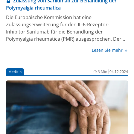
Zulassung von Sarilumab zur Behandlung der
Polymyalgia rheumatica
Die Europäische Kommission hat eine
Zulassungserweiterung für den IL-6-Rezeptor-
Inhibitor Sarilumab für die Behandlung der
Polymyalgia rheumatica (PMR) ausgesprochen. Der
monoklonale Antikörper ist bereits zur Behandlung
Lesen Sie mehr
der mittelschweren bis schweren aktiven
rheumatoiden Arthritis (RA) zugelassen. Mit der
Zulassungserweiterung ist Sarilumab nun auch
|
Medizin
3 Min
04.12.2024
indiziert zur Behandlung der PMR bei erwachsenen
Patient:innen, die auf Corticosteroide unzureichend
angesprochen haben oder bei denen ein Rezidiv
während des Ausschleichens der Corticosteroide
auftritt (1).