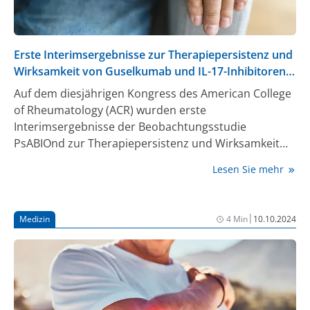
Erste Interimsergebnisse zur Therapiepersistenz und
Wirksamkeit von Guselkumab und IL-17-Inhibitoren
bei Psoriasis-Arthritis
Auf dem diesjährigen Kongress des American College
of Rheumatology (ACR) wurden erste
Interimsergebnisse der Beobachtungsstudie
PsABIOnd zur Therapiepersistenz und Wirksamkeit
von IL-23- und IL-17-Inhibitoren bei Psoriasis-Arthritis
Lesen Sie mehr
(PsA) vorgestellt. Die Daten der Analyse nach 6
Monaten zeigen vergleichbare Ergebnisse hinsichtlich
der Therapiepersistenz und Wirksamkeit bei
|
Medizin
4 Min
10.10.2024
Patient:innen unter beiden Behandlungsansätzen.