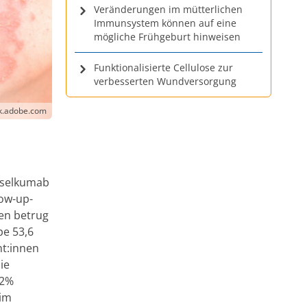
Veränderungen im mütterlichen
Immunsystem können auf eine
mögliche Frühgeburt hinweisen
Funktionalisierte Cellulose zur
verbesserten Wundversorgung
ck.adobe.com
Guselkumab
low-up-
nen betrug
pe 53,6
nt:innen
ie
,2%
 im