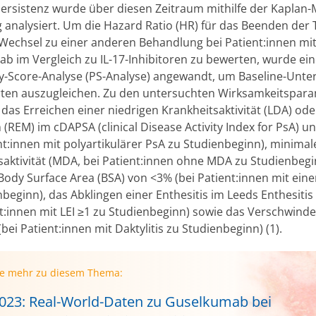
ersistenz wurde über diesen Zeitraum mithilfe der Kaplan-
 analysiert. Um die Hazard Ratio (HR) für das Beenden der 
Wechsel zu einer anderen Behandlung bei Patient:innen mi
b im Vergleich zu IL-17-Inhibitoren zu bewerten, wurde ei
y-Score-Analyse (PS-Analyse) angewandt, um Baseline-Unte
ten auszugleichen. Zu den untersuchten Wirksamkeitspar
das Erreichen einer niedrigen Krankheitsaktivität (LDA) ode
 (REM) im cDAPSA (clinical Disease Activity Index for PsA) 
nt:innen mit polyartikulärer PsA zu Studienbeginn), minimal
saktivität (MDA, bei Patient:innen ohne MDA zu Studienbegi
Body Surface Area (BSA) von <3% (bei Patient:innen mit eine
beginn), das Abklingen einer Enthesitis im Leeds Enthesitis 
nt:innen mit LEI ≥1 zu Studienbeginn) sowie das Verschwinde
 (bei Patient:innen mit Daktylitis zu Studienbeginn) (1).
ie mehr zu diesem Thema:
023: Real-World-Daten zu Guselkumab bei