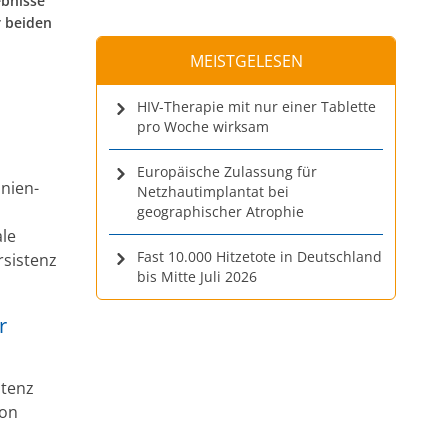
ebnisse
r beiden
MEISTGELESEN
HIV-Therapie mit nur einer Tablette
pro Woche wirksam
Europäische Zulassung für
inien-
Netzhautimplantat bei
geographischer Atrophie
ale
Fast 10.000 Hitzetote in Deutschland
rsistenz
bis Mitte Juli 2026
r
stenz
von