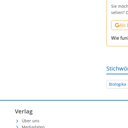
Sie möch
sehen? D
Als
Wie fun
Stichwö
Biologika
Verlag
Über uns
Mediadaten