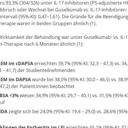
zu 93,3% (304/326) unter IL-17-Inhibitoren (PS-adjustierte H
bbruch oder Wechsel bei Guselkumab vs. IL-17-Inhibitoren: 
ntervall (95%-KI): 0,47–1,61). Die Gründe für die Beendigun
Therapie waren in beiden Gruppen ähnlich (1).
Wirksamkeit der Behandlung war unter Guselkumab- vs. IL-1
en-Therapie nach 6 Monaten ähnlich (1):
REM im cDAPSA
erreichten 39,7% (95%-KI: 32,3 – 47,3) vs. 34
,3 – 41,7) der Studienteilnehmenden
REM im DAPSA
wurde bei 38,0% (95%-KI: 30,0 – 46,5) vs. 38,9
 47,2) der Patient:innen beobachtet
BSA <3%
wiesen 34,9% (95%-KI: 29,7 – 40,1) vs. 31,5% (95%-KI
auf
MDA
zeigte sich bei 24,0% (95%-KI: 19,4 – 29,0) vs. 28,6% (95%-
lingen der Enthesitis im LEI
erreichten 45,1% (95%-KI: 37,6