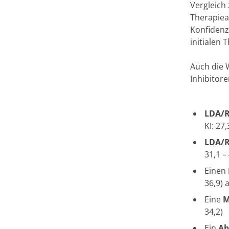
Vergleich 
Therapiea
Konfidenzi
initialen 
Auch die 
Inhibitor
LDA/
KI: 27
LDA/
31,1 –
Einen
36,9) 
Eine
34,2)
Ein
Abk