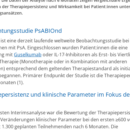
t. Die Daten der Analyse nach 6 Monaten zeigen vergleichbare Erg
ch der Therapiepersistenz und Wirksamkeit bei Patient:innen unte
gsansätzen.
tungsstudie PsABIOnd
ist eine derzeit laufende weltweite Beobachtungsstudie bei
nnen mit PsA. Eingeschlossen wurden Patient:innen die eine
ng mit
Guselkumab
oder IL-17-Inhibitoren als Erst- bis Viertl
-Therapie (Monotherapie oder in Kombination mit anderen
en) entsprechend dem geltenden Therapiestandard als initi
begannen. Primärer Endpunkt der Studie ist die Therapiepe
onaten (1).
epersistenz und klinische Parameter im Fokus de
ersten Interimsanalyse war die Bewertung der Therapiepersi
 Veränderungen klinischer Parameter bei den ersten ≥600 
 1.300 geplanten Teilnehmenden nach 6 Monaten. Die