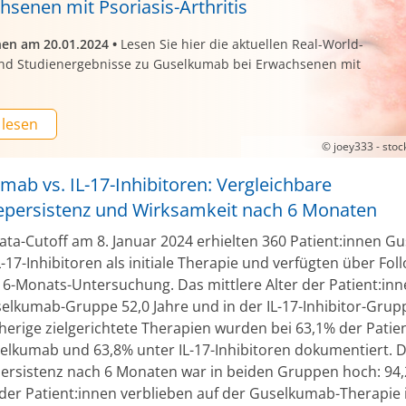
hsenen mit Psoriasis-Arthritis
nen am 20.01.2024
•
Lesen Sie hier die aktuellen Real-World-
nd Studienergebnisse zu Guselkumab bei Erwachsenen mit
 lesen
© joey333 - sto
ab vs. IL-17-Inhibitoren: Vergleichbare
epersistenz und Wirksamkeit nach 6 Monaten
ata-Cutoff am 8. Januar 2024 erhielten 360 Patient:innen 
-17-Inhibitoren als initiale Therapie und verfügten über Fol
 6-Monats-Untersuchung. Das mittlere Alter der Patient:in
selkumab-Gruppe 52,0 Jahre und in der IL-17-Inhibitor-Grup
rherige zielgerichtete Therapien wurden bei 63,1% der Patie
elkumab und 63,8% unter IL-17-Inhibitoren dokumentiert. D
ersistenz nach 6 Monaten war in beiden Gruppen hoch: 94
 der Patient:innen verblieben auf der Guselkumab-Therapie