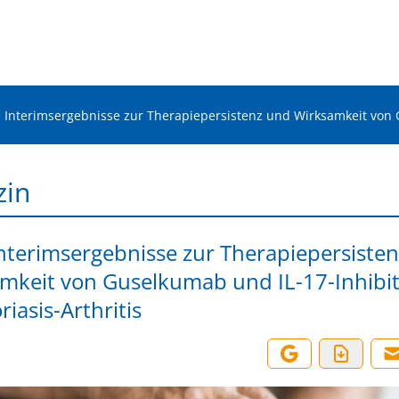
e Interimsergebnisse zur Therapiepersistenz und Wirksamkeit von G
zin
Interimsergebnisse zur Therapiepersiste
mkeit von Guselkumab und IL-17-Inhibi
riasis-Arthritis