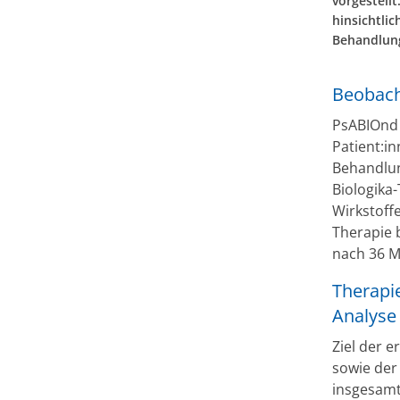
vorgestell
hinsichtli
Behandlun
Beobach
PsABIOnd 
Patient:i
Behandlu
Biologika
Wirkstoff
Therapie 
nach 36 M
Therapi
Analyse
Ziel der 
sowie der
insgesamt