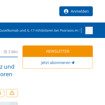
Anmelden
uselkumab und IL-17-Inhibitoren bei Psoriasis-Arthritis
NEWSLETTER
3 Min
Jetzt abonnieren
nz und
toren