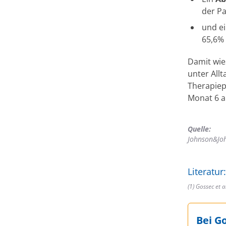
der Pa
und e
65,6% 
Damit wie
unter All
Therapiep
Monat 6 au
Quelle:
Johnson&Jo
Literatur:
(1) Gossec et 
Bei G