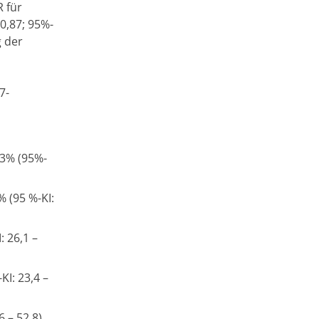
R für
0,87; 95%-
g der
7-
,3% (95%-
% (95 %-KI:
: 26,1 –
KI: 23,4 –
 – 52,8)