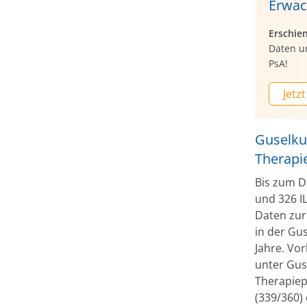
Erwac
Erschie
Daten u
PsA!
Jetzt
Guselkum
Therapi
Bis zum D
und 326 IL
Daten zur
in der Gu
Jahre. Vo
unter Gus
Therapiep
(339/360)