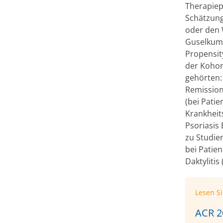
Therapiep
Schätzung
oder den 
Guselkuma
Propensit
der Kohor
gehörten: 
Remission
(bei Patie
Krankheit
Psoriasis 
zu Studien
bei Patie
Daktylitis
Lesen S
ACR 2