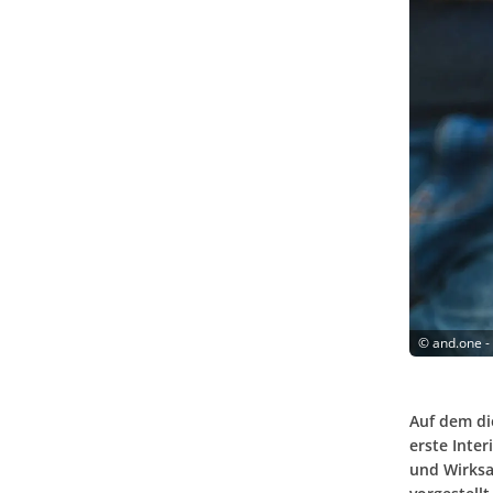
©
and.one -
Auf dem di
erste Inte
und Wirksam