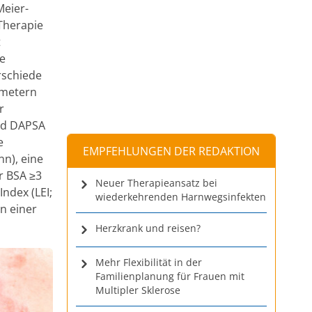
Meier-
Therapie
t
ne
rschiede
ametern
r
und DAPSA
e
EMPFEHLUNGEN DER REDAKTION
nn), eine
r BSA ≥3
Neuer Therapieansatz bei
Index (LEI;
wiederkehrenden Harnwegsinfekten
n einer
Herzkrank und reisen?
Mehr Flexibilität in der
Familienplanung für Frauen mit
Multipler Sklerose