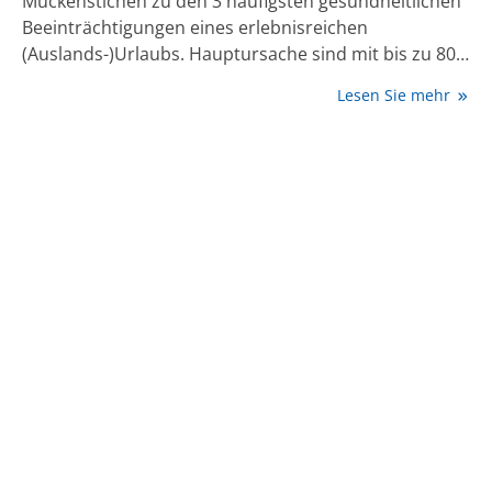
Mückenstichen zu den 3 häufigsten gesundheitlichen
Beeinträchtigungen eines erlebnisreichen
(Auslands-)Urlaubs. Hauptursache sind mit bis zu 80%
bakterielle Infektionen, meist mit E. coli und als
Lesen Sie mehr
Mischinfektionen etwa mit Shigellen oder
Salmonellen. Bei nicht-invasiven mittelschweren bis
schweren Formen ohne Dysenterie – also ohne Fieber
oder Blut im Stuhl – ist das kaum resorbierte
Breitspektrums-Antibiotikum Rifamycin ebenso
wirksam wie das Fluorchinolon Ciprofloxacin bei
deutlich geringerer Resistenzinduktion.