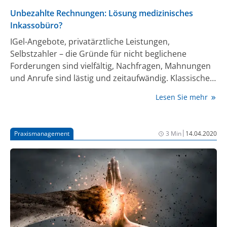
Unbezahlte Rechnungen: Lösung medizinisches
Inkassobüro?
IGel-Angebote, privatärztliche Leistungen,
Selbstzahler – die Gründe für nicht beglichene
Forderungen sind vielfältig, Nachfragen, Mahnungen
und Anrufe sind lästig und zeitaufwändig. Klassisches
Inkasso schadet zudem der Arzt-Patienten-Beziehung
Lesen Sie mehr
oft massiv. Was also tun, wenn Rechnungen von
Patienten offen bleiben? Helfen können
Inkassounternehmen, die auf die Belange von
|
Praxismanagement
3 Min
14.04.2020
Arztpraxen spezialisiert sind.