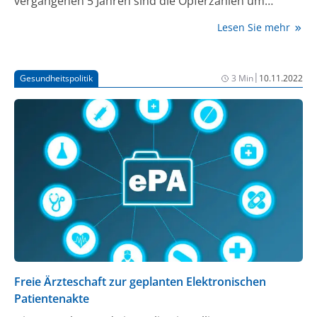
vergangenen 5 Jahren sind die Opferzahlen um
insgesamt 3,4% gestiegen. Die Dunkelziffer stufen
Lesen Sie mehr
Expertinnen und Experten weitaus höher ein. Dass
häusliche Gewalt ein massives gesellschaftliches
Problem ist, steht somit außer Frage. Ein Aspekt, der
|
Gesundheitspolitik
3 Min
10.11.2022
in der Öffentlichkeit dagegen bislang wenig
Aufmerksamkeit erhalten hat, ist die Bedeutung der
Rolle von Zahnärztinnen und Zahnärzten bei der
Erkennung von Opfern.
Freie Ärzteschaft zur geplanten Elektronischen
Patientenakte