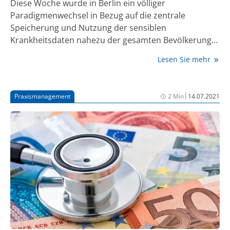
Diese Woche wurde in Berlin ein völliger
Paradigmenwechsel in Bezug auf die zentrale
Speicherung und Nutzung der sensiblen
Krankheitsdaten nahezu der gesamten Bevölkerung
beschlossen. Das Bundesgesundheitsministerium
Lesen Sie mehr
erteilt der Gematik den Auftrag, ein EPA-Konzept zu
entwickeln, welches im scharfen Kontrast zur
bisherigen Planung steht. War bisher geplant, die
|
Praxismanagement
2 Min
14.07.2021
patientengeführte EPA auf freiwilliger Basis für die
Bürger bereitzustellen, soll nun die Freiwilligkeit
abgeschafft werden zugunsten einer völlig
automatisierten Speicherung aller Arztbriefe. Die
Patientendaten sollen zudem automatisch allen
möglichen Medizinbereichsteilnehmern und auch
einem Forschungsdatenzentrum zugänglich sein.
Man soll sich nur noch durch eine dezidierte
Ablehnung davor schützen können.