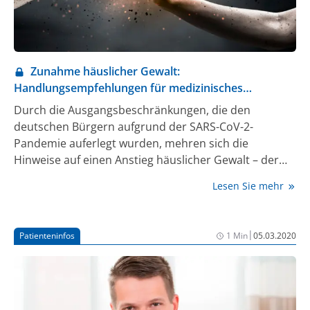
Zunahme häuslicher Gewalt:
Handlungsempfehlungen für medizinisches
Fachpersonal
Durch die Ausgangsbeschränkungen, die den
deutschen Bürgern aufgrund der SARS-CoV-2-
Pandemie auferlegt wurden, mehren sich die
Hinweise auf einen Anstieg häuslicher Gewalt – der
Berliner Verein S.I.G.N.A.L. hat als Service für Ärzte
Lesen Sie mehr
und Pschotherapeuten praxisnahe Tipps zum
Umgang mit häuslicher Gewalt veröffentlicht.
|
Patienteninfos
1 Min
05.03.2020