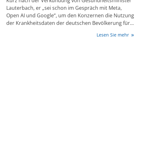
Kurz nach der Verkündung von Gesundheitsminister
Lauterbach, er „sei schon im Gespräch mit Meta,
Open AI und Google“, um den Konzernen die Nutzung
der Krankheitsdaten der deutschen Bevölkerung für
ihre kommerziellen Zwecke zu ermöglichen, fand
Lesen Sie mehr
Ende November in Berlin der Jahreskongress der
Freien Ärzteschaft statt, bei dem ganz andere Töne zu
hören waren.