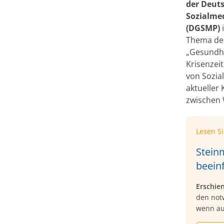
der Deuts
Sozialme
(DGSMP)
Thema der
„Gesundh
Krisenzeit
von Sozia
aktueller 
zwischen 
Lesen S
Stein
beein
Erschie
den not
wenn au