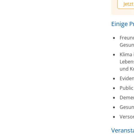
Jetzt
Einige 
Freund
Gesun
Klima
Lebens
und 
Eviden
Public
Demen
Gesund
Verso
Veranst