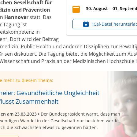
chen Gesellschaft für
30
.
August
–
01
.
Septem
dizin und Prävention
in
Hannover
statt. Das
 Tagung ist
iCal‑Datei herunterla
eitskompetenz in
en“. Dort wird der Beitrag
lmedizin, Public Health und anderen Disziplinen zur Bewält
Krisen diskutiert. Die Tagung bietet die Möglichkeit zum Au
Wissenschaft und Praxis an der Medizinischen Hochschule
ie mehr zu diesem Thema:
meier: Gesundheitliche Ungleichheit
flusst Zusammenhalt
nen am 23.03.2023
•
Der Bundespräsident warnt, dass man
wendigen Wandel in der Gesellschaft nur bestehen werde,
ch die Schwächsten etwas zu gewinnen hätten.