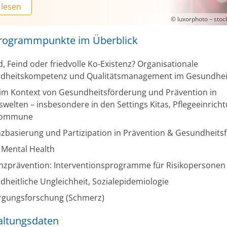
 lesen
© luxorphoto – sto
Programmpunkte im Überblick
, Feind oder friedvolle Ko-Existenz? Organisationale
dheitskompetenz und Qualitätsmanagement im Gesundhe
 im Kontext von Gesundheitsförderung und Prävention in
welten – insbesondere in den Settings Kitas, Pflegeeinrich
Kommune
zbasierung und Partizipation in Prävention & Gesundheits
 Mental Health
zprävention: Interventionsprogramme für Risikopersonen
heitliche Ungleichheit, Sozialepidemiologie
rgungsforschung (Schmerz)
altungsdaten