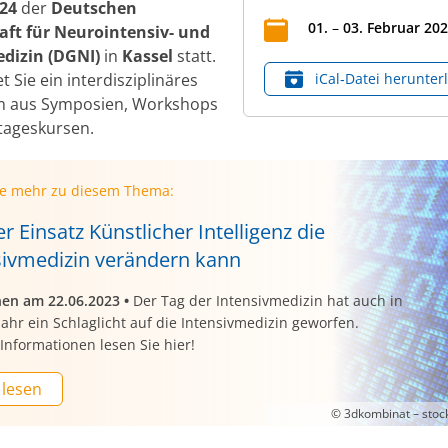
024
der
Deutschen
01
.
–
03
.
Februar
202
aft für Neurointensiv- und
edizin (DGNI)
in
Kassel
statt.
t Sie ein interdisziplinäres
iCal‑Datei herunter
 aus Symposien, Workshops
tageskursen.
ie mehr zu diesem Thema:
r Einsatz Künstlicher Intelligenz die
sivmedizin verändern kann
nen am 22.06.2023
•
Der Tag der Intensivmedizin hat auch in
ahr ein Schlaglicht auf die Intensivmedizin geworfen.
Informationen lesen Sie hier!
 lesen
© 3dkombinat – sto