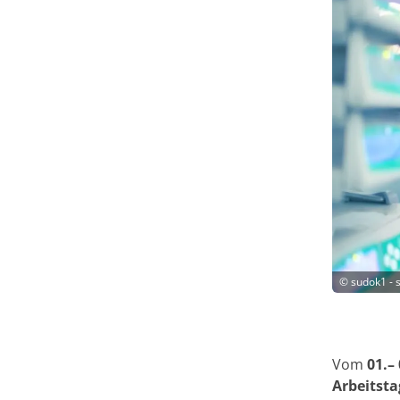
©
sudok1 - 
Vom
01.–
Arbeitst