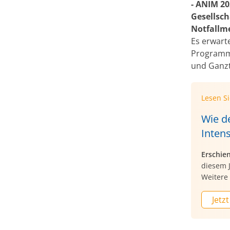
- ANIM 2
Gesellsch
Notfallm
Es erwarte
Programm
und Ganz
Lesen S
Wie de
Inten
Erschie
diesem J
Weitere 
Jetzt