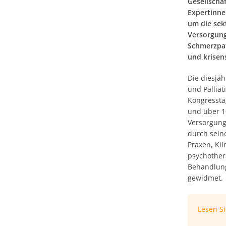
Gesellscha
Expertinn
um die sek
Versorgung
Schmerzpat
und krisens
Die diesjä
und Pallia
Kongressta
und über 1
Versorgung
durch seine
Praxen, Kl
psychother
Behandlung
gewidmet.
Lesen S