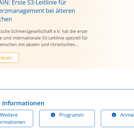
IN: Erste S3-Leitlinie für
rzmanagement bei älteren
chen
sche Schmerzgesellschaft e.V. hat die erste
e und internationale S3-Leitlinie speziell für
Menschen mit akuten und chronischen
n offiziell veröffentlicht. Die Leitlinie steht ab
 lesen
llen medizinischen Fachkräften, Pflegenden,
ut:innen und Entscheidungsträger:innen in der
eitsversorgung frei zur Verfügung.
 Informationen
Weitere
Programm
Anme
formationen