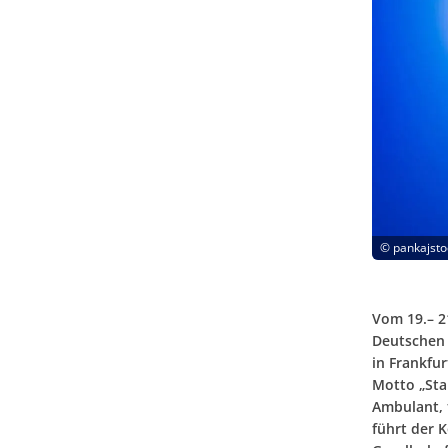
©
pankajsto
Vom 19.– 2
Deutschen 
in Frankfu
Motto „Stab
Ambulant, t
führt der 