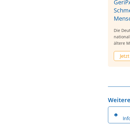
GeriPA
Schme
Mens
Die Deut
national
ältere 
Schmerze
Jetzt
sofort a
Therape
Gesundh
Weitere
In