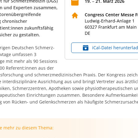
ft für Schmerzmedizin (DGS)
19
.
–
21
.
März
2026
en und Experten zusammen,
torenübergreifende
Congress Center Messe F
Ludwig-Erhard-Anlage 1
 chronischer
60327
Frankfurt am Main
ient:innen zukunftsfähig
DE
icher zu gestalten.
hrigen Deutschen Schmerz-
iCal‑Datei herunterla
tivtage umfassen 3
ge mit mehr als 90 Sessions
00 Referent:innen aus der
sforschung und schmerzmedizinischen Praxis. Der Kongress zeich
 interdisziplinäre Ausrichtung aus und bringt Vertreter aus ärztli
iniken, Schmerzzentren, Apotheken sowie physiotherapeutischen u
apeutischen Einrichtungen zusammen. Besondere Aufmerksamkeit
 von Rücken- und Gelenkschmerzen als häufigste Schmerzursach
ie mehr zu diesem Thema: