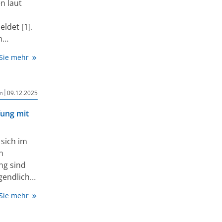
n laut
ldet [1].
m
den diese
 Sie mehr
roffen.
ffe
ern.
|
n
09.12.2025
fung mit
 sich im
n
ng sind
gendliche
 Sie mehr
sen. An
krankung