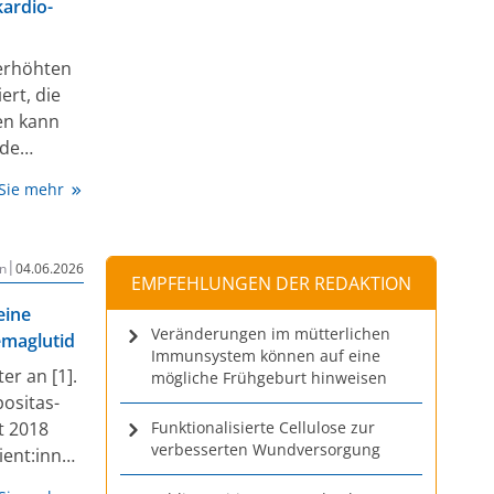
kardio-
 erhöhten
ert, die
en kann
nde
 Sie mehr
|
n
04.06.2026
EMPFEHLUNGEN DER REDAKTION
eine
Veränderungen im mütterlichen
emaglutid
Immunsystem können auf eine
er an [1].
mögliche Frühgeburt hinweisen
ositas-
t 2018
Funktionalisierte Cellulose zur
verbesserten Wundversorgung
ient:innen