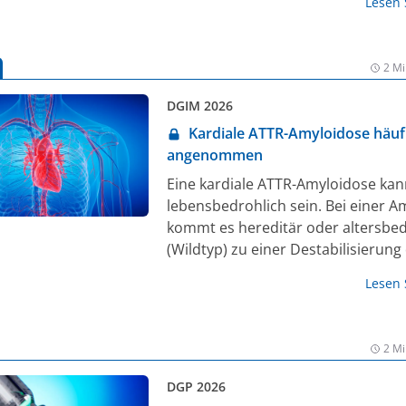
Lesen
Rezeptoragonist (GLP-1 RA) Semagl
therapiert worden. Dosiseskalier
neue Darreichungsformen erweite
2 Mi
zukünftig das Therapiespektrum.
DGIM 2026
Kardiale ATTR-Amyloidose häufi
angenommen
Eine kardiale ATTR-Amyloidose kan
lebensbedrohlich sein. Bei einer A
kommt es hereditär oder altersbed
(Wildtyp) zu einer Destabilisierung
Transthyretin (TTR)-Proteins und z
Lesen
von fehlgefalteten TTR-Proteinen. S
Amyloidfibrillen, die sich an
unterschiedlichen Organen, wie d
2 Mi
ablagern können und schädigen [1]
DGP 2026