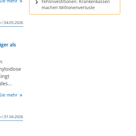
 Sie mehr
Fehlinvestitionen: Krankenkassen
utid
machen Millionenverluste
ungen und
rn
|
n
04.05.2026
ger als
n
myloidose
ingt
 des
ur Bildung
 Sie mehr
ie bilden
em Herzen,
|
n
01.04.2026
.