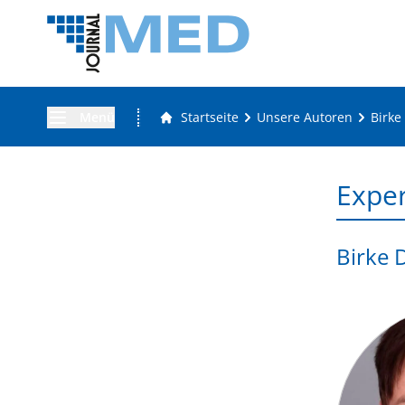
Menü
Startseite
Unsere Autoren
Birke
Expe
Birke 