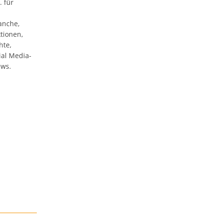
. für
anche,
tionen,
hte,
ial Media-
ews.