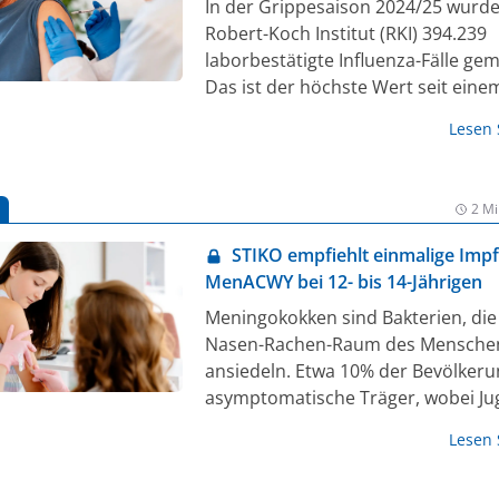
In der Grippesaison 2024/25 wurde
Robert-Koch Institut (RKI) 394.239
laborbestätigte Influenza-Fälle geme
Das ist der höchste Wert seit eine
Jahrzehnt und möglicherweise wer
Lesen
Zahlen in dieser Saison noch übert
Weiterentwickelte Influenzaimpfsto
können die Immunantwort verbess
2 Mi
STIKO empfiehlt einmalige Imp
MenACWY bei 12- bis 14-Jährigen
Meningokokken sind Bakterien, die
Nasen-Rachen-Raum des Mensche
ansiedeln. Etwa 10% der Bevölkeru
asymptomatische Träger, wobei Ju
und junge Erwachsene die höchste
Lesen
Meningokokken-Besiedlung aufwei
einer invasiven Meningokokken-Er