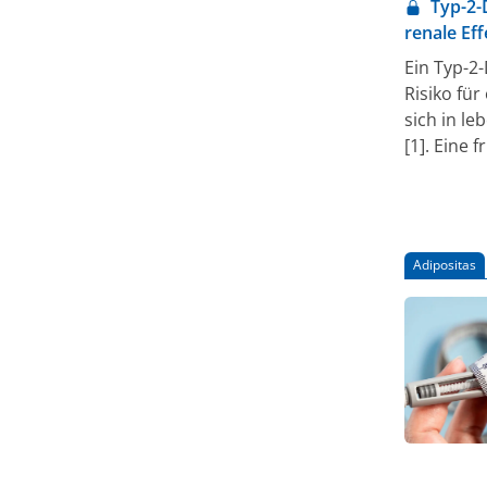
Typ-2-
renale Eff
Ein Typ-2
Risiko für
sich in l
[1]. Eine
Inflammat
Adipositas