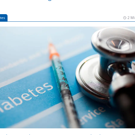
tes
2 Mi