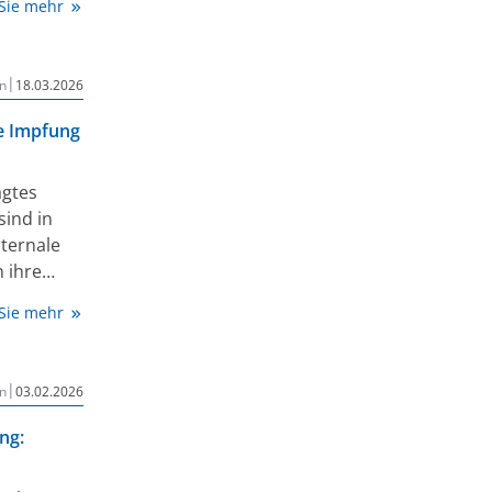
 Sie mehr
 höchsten
drei
hweren
|
n
18.03.2026
n
ollten
e Impfung
werden.
gtes
ind in
ternale
 ihre
onaten
 Sie mehr
ktive
en in
onen.
|
n
03.02.2026
ion.
ng: