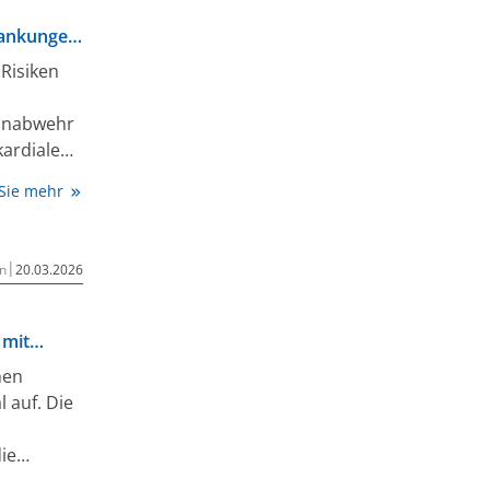
rankungen
 Risiken
unabwehr
kardiale
 Sie mehr
 von vier
|
n
20.03.2026
zeigen:
 mit
hen
l auf. Die
ie
t in den