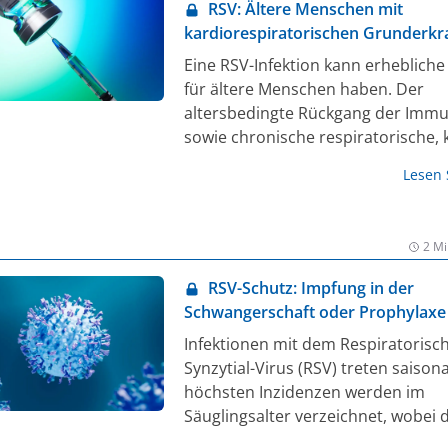
RSV: Ältere Menschen mit
kardiorespiratorischen Grunderk
besonders gefährdet
Eine RSV-Infektion kann erhebliche
für ältere Menschen haben. Der
altersbedingte Rückgang der Imm
sowie chronische respiratorische, 
oder endokrin-metabolische
Lesen
Vorerkrankungen, können bei einer
bestätigten RSV-Infektionen bei
Erwachsenen ab 60 Jahren zur
2 Mi
Hospitalisierung führen [1]. Daten 
Eine Impfung kann schützen.
RSV-Schutz: Impfung in der
Schwangerschaft oder Prophylaxe
Antikörpern?
Infektionen mit dem Respiratorisc
Synzytial-Virus (RSV) treten saisona
höchsten Inzidenzen werden im
Säuglingsalter verzeichnet, wobei d
Hospitalisierungswahrscheinlichkei