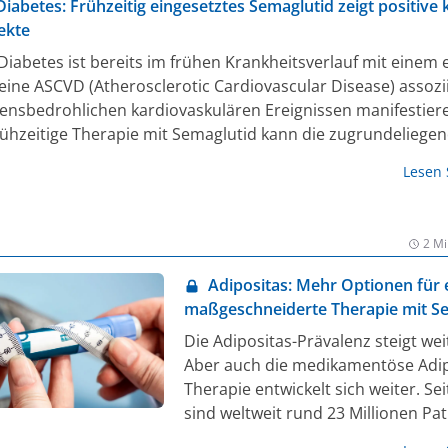
Diabetes: Frühzeitig eingesetztes Semaglutid zeigt positive 
ekte
-Diabetes ist bereits im frühen Krankheitsverlauf mit einem
 eine ASCVD (Atherosclerotic Cardiovascular Disease) assozii
ebensbedrohlichen kardiovaskulären Ereignissen manifestier
 frühzeitige Therapie mit Semaglutid kann die zugrundeliege
ion reduzieren und zeigt zudem nephroprotektive Effekte.
Lesen
2 Mi
Adipositas: Mehr Optionen für 
maßgeschneiderte Therapie mit S
Die Adipositas-Prävalenz steigt weit
Aber auch die medikamentöse Adip
Therapie entwickelt sich weiter. Sei
sind weltweit rund 23 Millionen Pat
mit dem Glucagon-Like Peptide-1-