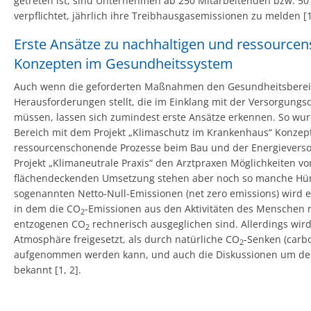
getreten ist, sind Unternehmen ab 250 Mitarbeitenden bzw. 50
verpflichtet, jährlich ihre Treibhausgasemissionen zu melden [1
Erste Ansätze zu nachhaltigen und ressourc
Konzepten im Gesundheitssystem
Auch wenn die geforderten Maßnahmen den Gesundheitsberei
Herausforderungen stellt, die im Einklang mit der Versorgungs
müssen, lassen sich zumindest erste Ansätze erkennen. So wur
Bereich mit dem Projekt „Klimaschutz im Krankenhaus“ Konzept
ressourcenschonende Prozesse beim Bau und der Energieverso
Projekt „Klimaneutrale Praxis“ den Arztpraxen Möglichkeiten vo
flächendeckenden Umsetzung stehen aber noch so manche Hür
sogenannten Netto-Null-Emissionen (net zero emissions) wird e
in dem die CO
-Emissionen aus den Aktivitäten des Menschen
2
entzogenen CO
rechnerisch ausgeglichen sind. Allerdings wir
2
Atmosphäre freigesetzt, als durch natürliche CO
-Senken (carb
2
aufgenommen werden kann, und auch die Diskussionen um den
bekannt [1, 2].