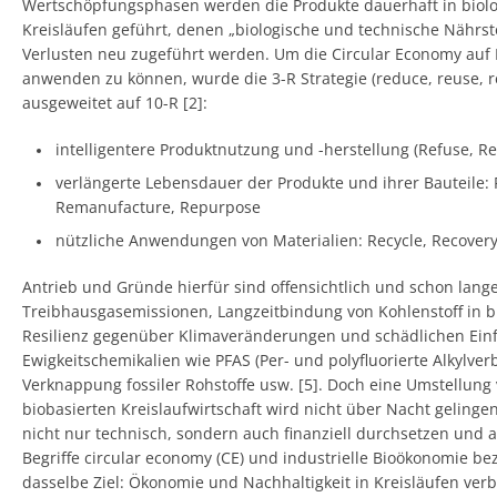
Wertschöpfungsphasen werden die Produkte dauerhaft in biol
Kreisläufen geführt, denen „biologische und technische Nährst
Verlusten neu zugeführt werden. Um die Circular Economy auf
anwenden zu können, wurde die 3-R Strategie (reduce, reuse, r
ausgeweitet auf 10-R [2]:
intelligentere Produktnutzung und -herstellung (Refuse, Re
verlängerte Lebensdauer der Produkte und ihrer Bauteile: 
Remanufacture, Repurpose
nützliche Anwendungen von Materialien: Recycle, Recover
Antrieb und Gründe hierfür sind offensichtlich und schon lang
Treibhausgasemissionen, Langzeitbindung von Kohlenstoff in bi
Resilienz gegenüber Klimaveränderungen und schädlichen Einf
Ewigkeitschemikalien wie PFAS (Per- und polyfluorierte Alkylve
Verknappung fossiler Rohstoffe usw. [5]. Doch eine Umstellung 
biobasierten Kreislaufwirtschaft wird nicht über Nacht gelinge
nicht nur technisch, sondern auch finanziell durchsetzen und
Begriffe circular economy (CE) und industrielle Bioökonomie be
dasselbe Ziel: Ökonomie und Nachhaltigkeit in Kreisläufen ver