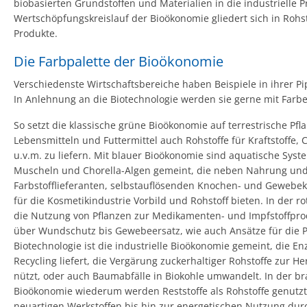
biobasierten Grundstoffen und Materialien in die industrielle Pr
Wertschöpfungskreislauf der Bioökonomie gliedert sich in Rohs
Produkte.
Die Farbpalette der Bioökonomie
Verschiedenste Wirtschaftsbereiche haben Beispiele in ihrer P
In Anlehnung an die Biotechnologie werden sie gerne mit Farben
So setzt die klassische grüne Bioökonomie auf terrestrische Pf
Lebensmitteln und Futtermittel auch Rohstoffe für Kraftstoffe,
u.v.m. zu liefern. Mit blauer Bioökonomie sind aquatische Syst
Muscheln und Chorella-Algen gemeint, die neben Nahrung und
Farbstofflieferanten, selbstauflösenden Knochen- und Gewebe
für die Kosmetikindustrie Vorbild und Rohstoff bieten. In der 
die Nutzung von Pflanzen zur Medikamenten- und Impfstoffprod
über Wundschutz bis Gewebeersatz, wie auch Ansätze für die 
Biotechnologie ist die industrielle Bioökonomie gemeint, die E
Recycling liefert, die Vergärung zuckerhaltiger Rohstoffe zur He
nützt, oder auch Baumabfälle in Biokohle umwandelt. In der b
Bioökonomie wiederum werden Reststoffe als Rohstoffe genutzt, 
neuartigen Werkstoffen bis hin zur energetischen Nutzung dur