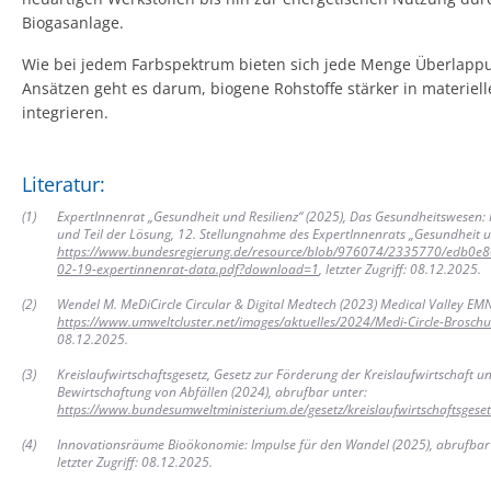
Biogasanlage.
Wie bei jedem Farbspektrum bieten sich jede Menge Überlappun
Ansätzen geht es darum, biogene Rohstoffe stärker in materiel
integrieren.
Literatur:
(
1
)
ExpertInnenrat „Gesundheit und Resilienz“ (2025), Das Gesundheitswesen:
und Teil der Lösung, 12. Stellungnahme des ExpertInnenrats „Gesundheit un
https://www.bundesregierung.de/resource/blob/976074/2335770/edb
02-19-expertinnenrat-data.pdf?download=1
, letzter Zugriff: 08.12.2025.
(
2
)
Wendel M. MeDiCircle Circular & Digital Medtech (2023) Medical Valley EMN
https://www.umweltcluster.net/images/aktuelles/2024/Medi-Circle-Brosch
08.12.2025.
(
3
)
Kreislaufwirtschaftsgesetz, Gesetz zur Förderung der Kreislaufwirtschaft 
Bewirtschaftung von Abfällen (2024), abrufbar unter:
https://www.bundesumweltministerium.de/gesetz/kreislaufwirtschaftsgeset
(
4
)
Innovationsräume Bioökonomie: Impulse für den Wandel (2025), abrufbar
letzter Zugriff: 08.12.2025.