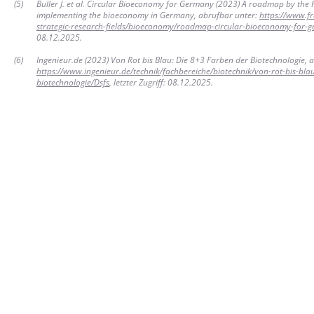
(
5
)
Buller J. et al. Circular Bioeconomy for Germany (2023) A roadmap by the 
implementing the bioeconomy in Germany, abrufbar unter:
https://www.f
strategic-research-fields/bioeconomy/roadmap-circular-bioeconomy-for-
08.12.2025.
(
6
)
Ingenieur.de (2023) Von Rot bis Blau: Die 8+3 Farben der Biotechnologie, 
https://www.ingenieur.de/technik/fachbereiche/biotechnik/von-rot-bis-bla
biotechnologie/Dsfs
, letzter Zugriff: 08.12.2025.