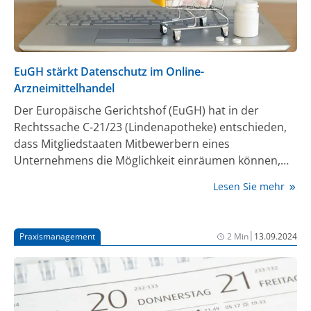
EuGH stärkt Datenschutz im Online-
Arzneimittelhandel
Der Europäische Gerichtshof (EuGH) hat in der
Rechtssache C-21/23 (Lindenapotheke) entschieden,
dass Mitgliedstaaten Mitbewerbern eines
Unternehmens die Möglichkeit einräumen können,
Verstöße gegen die Datenschutz-Grundverordnung
Lesen Sie mehr
(DSGVO) als unlautere Geschäftspraktik gerichtlich
anzugreifen. Das Urteil betrifft den Onlineverkauf
apothekenpflichtiger Arzneimittel, bei dem eine
|
Praxismanagement
2 Min
13.09.2024
ausdrückliche Einwilligung der Kunden in die
Verarbeitung ihrer personenbezogenen Daten
erforderlich ist – auch bei rezeptfreien Arzneimitteln.