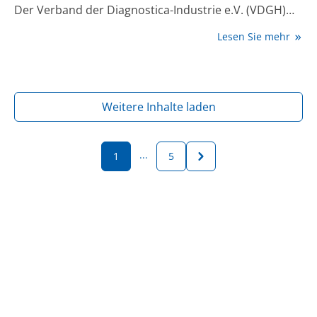
Der Verband der Diagnostica-Industrie e.V. (VDGH)
erkennt in diesen Entwürfen positive Schritte, doch es
Lesen Sie mehr
bleiben wichtige Bereiche der
Gesundheitsversorgung unberücksichtigt.
Weitere Inhalte laden
...
1
5