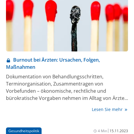
Burnout bei Ärzten: Ursachen, Folgen,
Maßnahmen
Dokumentation von Behandlungsschritten,
Terminorganisation, Zusammentragen von
Vorbefunden – ökonomische, rechtliche und
bürokratische Vorgaben nehmen im Alltag von Ärzten
in Kliniken und Praxen eine immer größere Rolle ein.
Lesen Sie mehr
Für die eigentliche Patientenversorgung bleibt trotz
steigender Patientenzahlen immer weniger Zeit. Auf
einer Konferenz des Berufsverbandes für
|
Gesundheitspolitik
4 Min
15.11.2023