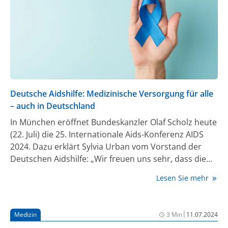
Deutsche Aidshilfe: Medizinische Versorgung für alle
– auch in Deutschland
In München eröffnet Bundeskanzler Olaf Scholz heute
(22. Juli) die 25. Internationale Aids-Konferenz AIDS
2024. Dazu erklärt Sylvia Urban vom Vorstand der
Deutschen Aidshilfe: „Wir freuen uns sehr, dass die
Welt-Aids-Konferenz in Deutschland stattfindet. Von
Lesen Sie mehr
München aus muss ein klares Signal in die Welt
gehen: Alle Menschen haben ein Recht auf
Prävention, medizinische Behandlung und ein Leben
|
Medizin
3 Min
11.07.2024
ohne Ausgrenzung und Diskriminierung. Eine gute