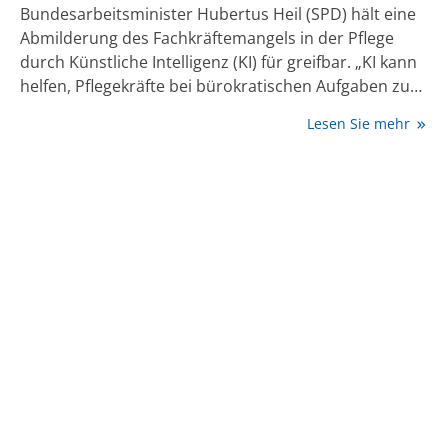
Bundesarbeitsminister Hubertus Heil (SPD) hält eine
Abmilderung des Fachkräftemangels in der Pflege
durch Künstliche Intelligenz (KI) für greifbar. „KI kann
helfen, Pflegekräfte bei bürokratischen Aufgaben zu
entlasten“, sagt Heil der „Apotheken Umschau“. „So
Lesen Sie mehr
sorgen neue Technologien auch dafür, dass die Arbeit
wieder menschlicher werden kann.“ Menschliche
Arbeit sei aber auch künftig unersetzlich in der Pflege.