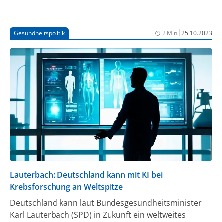
„Dringend müssen die Behandlungs- und
Gesundheitsdaten jedes Patienten auch in
Deutschland anonymisiert und automatisiert zur
|
Gesundheitspolitik
2 Min
25.10.2023
Sicherstellung der optimalen Versorgung der
Bevölkerung und für die Forschung erschlossen
werden“, fordert daher der Präsident der Deutschen
Interdisziplinären Vereinigung für Intensiv- und
Notfallmedizin (DIVI), Professor Felix Walcher.
Lauterbach: Deutschland kann mit KI bei
Krebsforschung an Weltspitze
Deutschland kann laut Bundesgesundheitsminister
Karl Lauterbach (SPD) in Zukunft ein weltweites