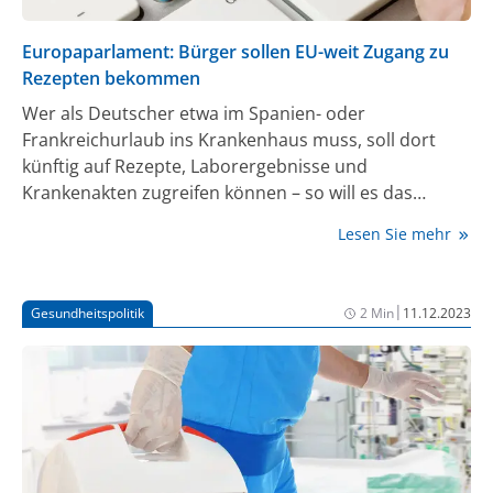
Europaparlament: Bürger sollen EU-weit Zugang zu
Rezepten bekommen
Wer als Deutscher etwa im Spanien- oder
Frankreichurlaub ins Krankenhaus muss, soll dort
künftig auf Rezepte, Laborergebnisse und
Krankenakten zugreifen können – so will es das
Europaparlament. Die Abgeordneten stimmten am
Lesen Sie mehr
13. Dezember mit großer Mehrheit dafür, dass
entsprechende Angaben in einem sogenannten
europäischen Raum für Gesundheitsdaten hinterlegt
|
Gesundheitspolitik
2 Min
11.12.2023
werden sollen.