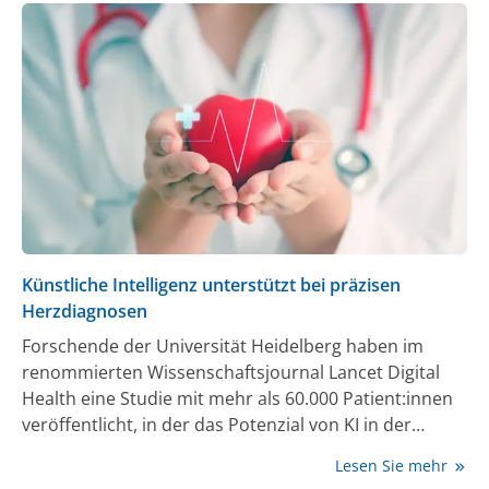
Versorgung für alle ist längst möglich – aber noch
lange nicht erreicht. Maßnahmen gegen HIV und Aids
sind global noch immer unterfinanziert und es fehlt in
vielen Ländern der politische Wille.“
Künstliche Intelligenz unterstützt bei präzisen
Herzdiagnosen
Forschende der Universität Heidelberg haben im
renommierten Wissenschaftsjournal Lancet Digital
Health eine Studie mit mehr als 60.000 Patient:innen
veröffentlicht, in der das Potenzial von KI in der
Herzmedizin aufgezeigt wird.
Lesen Sie mehr