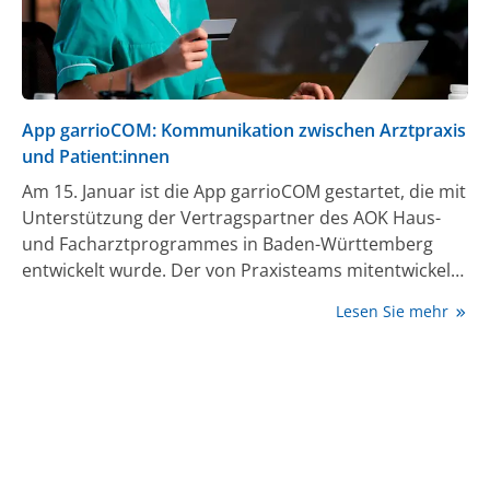
App garrioCOM: Kommunikation zwischen Arztpraxis
und Patient:innen
Am 15. Januar ist die App garrioCOM gestartet, die mit
Unterstützung der Vertragspartner des AOK Haus-
und Facharztprogrammes in Baden-Württemberg
entwickelt wurde. Der von Praxisteams mitentwickelte
DSGVO-konforme Messenger ermöglicht eine sichere
Lesen Sie mehr
und zeitsparende Kommunikation von dem
Patient:innen und Praxen profitieren. Die App enthält
einfache und verständliche Anforderungsformulare,
unter anderem für Termine, AU-Bescheinigungen
oder Überweisungen. Patient:innen können so
einfach und schnell ihr Anliegen schildern. Das
Praxisteam wird entlastet, da es nicht jede