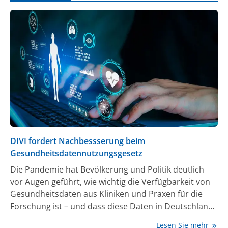
Gastroenterologie Deutschland (BVGD) sprachen
Ärzte über den Einsatz der BVGD für bessere
Bedingungen im Gesundheitssystem, die besondere
Gefährdung von Klinikärzten und jungen Medizinern,
das Potential junger Ärzte und Pfleger und wie Zeit-
und Kostendruck sowie überbordende Bürokratie
abgebaut werden können. Journalmed.de hat für Sie
die wichtigsten Erkenntnisse zusammengefasst.
DIVI fordert Nachbessserung beim
Gesundheitsdatennutzungsgesetz
Die Pandemie hat Bevölkerung und Politik deutlich
vor Augen geführt, wie wichtig die Verfügbarkeit von
Gesundheitsdaten aus Kliniken und Praxen für die
Forschung ist – und dass diese Daten in Deutschland
fast immer fehlen oder schwer zugänglich sind.
Lesen Sie mehr