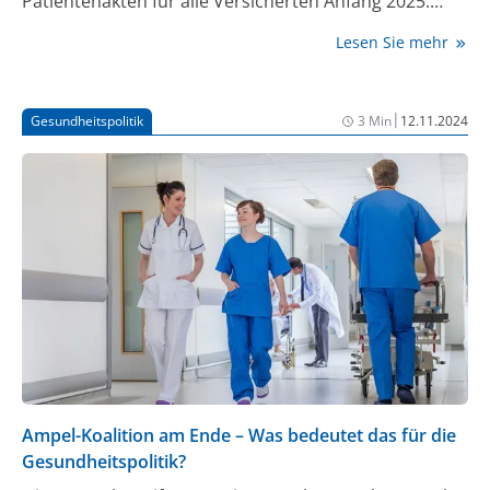
Patientenakten für alle Versicherten Anfang 2025.
Damit könnten Daten mit weiteren Daten aus
Lesen Sie mehr
Registern und Abrechnungen der Krankenkassen
zusammengeführt werden, machte der SPD-Politiker
bei einem Kongress des Digitalverbands Bitkom in
|
Gesundheitspolitik
3 Min
12.11.2024
Berlin deutlich. „Das Interesse an diesem Datensatz
wird weltweit sehr groß sein. Es wird die Behandlung
verändern.“
Ampel-Koalition am Ende – Was bedeutet das für die
Gesundheitspolitik?