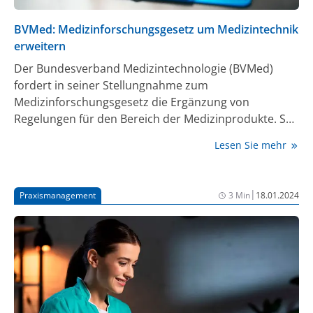
BVMed: Medizinforschungsgesetz um Medizintechnik
erweitern
Der Bundesverband Medizintechnologie (BVMed)
fordert in seiner Stellungnahme zum
Medizinforschungsgesetz die Ergänzung von
Regelungen für den Bereich der Medizinprodukte. So
sollen klinische Studien vereinfacht und beschleunigt
Lesen Sie mehr
werden – und damit der Medizintechnik-
Forschungsstandort Deutschland gestärkt werden.
|
Praxismanagement
3 Min
18.01.2024