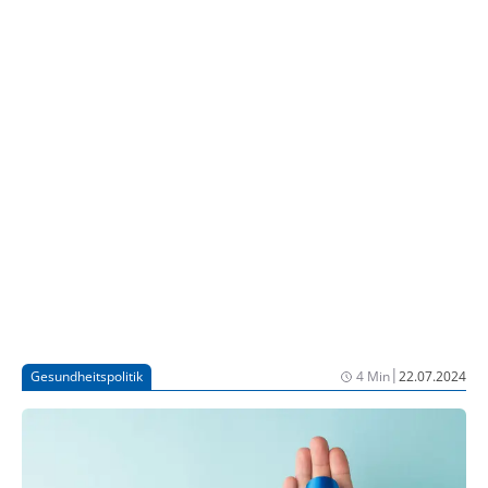
1% der eingereichten E-Rezepte über die E-Rezept-
App und ungefähr 15% mit dem Papierausdruck
eingelöst.(2, 3) Das bedeutet, dass rund 85% der
gesetzlich Versicherten ab dem kommenden Jahr
faktisch von der DiGA-Versorgung ausgeschlossen
wären.
|
Gesundheitspolitik
4 Min
22.07.2024