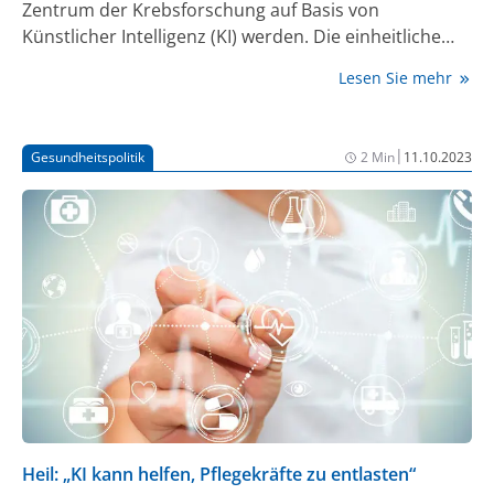
Zentrum der Krebsforschung auf Basis von
Künstlicher Intelligenz (KI) werden. Die einheitliche
Datenbasis und die Fülle der Informationen der
Lesen Sie mehr
Krankenkassen gebe es in dieser Form in anderen
europäischen Ländern und auch in den USA nicht – in
Verbindung mit den Möglichkeiten der elektronischen
|
Gesundheitspolitik
2 Min
11.10.2023
Patientenakte sehe er großes internationales
Potenzial, sagte Lauterbach am Dienstag am
Deutschen Krebsforschungszentrum DKFZ in
Heidelberg.
Heil: „KI kann helfen, Pflegekräfte zu entlasten“