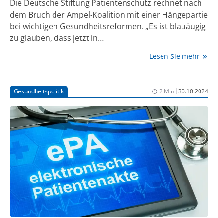
Die Deutsche Stiftung Patientenschutz rechnet nach
dem Bruch der Ampel-Koalition mit einer Hängepartie
bei wichtigen Gesundheitsreformen. „Es ist blauäugig
zu glauben, dass jetzt in
wenigen Sitzungstagen für Patient:innen und
Lesen Sie mehr
Pflegebedürftige der parlamentarische Turbo
gezündet wird“, sagte Vorstand Eugen Brysch mit
Blick auf die anstehende vorgezogene Neuwahl.
|
Gesundheitspolitik
2 Min
30.10.2024
„Deshalb muss die Bundestagswahl jetzt schnell
kommen, um eine handlungsfähige Regierung zu
bilden.“