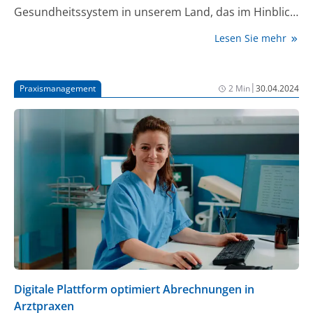
Gesundheitssystem in unserem Land, das im Hinblick
auf Forschung, über Regulatorik bis letztendlich zur
Lesen Sie mehr
Versorgung hinsichtlich seiner Strukturen keine oder
nur wenige Innovationen zulässt.
|
Praxismanagement
2 Min
30.04.2024
Digitale Plattform optimiert Abrechnungen in
Arztpraxen