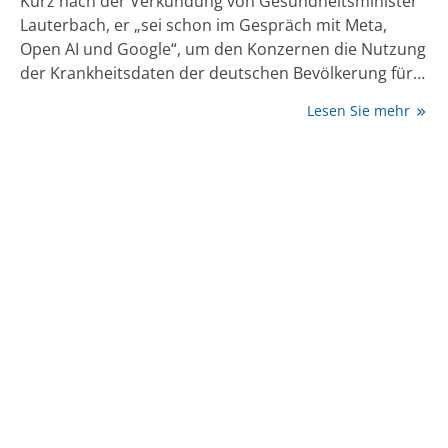
Kurz nach der Verkündung von Gesundheitsminister
Lauterbach, er „sei schon im Gespräch mit Meta,
Open AI und Google“, um den Konzernen die Nutzung
der Krankheitsdaten der deutschen Bevölkerung für
ihre kommerziellen Zwecke zu ermöglichen, fand
Lesen Sie mehr
Ende November in Berlin der Jahreskongress der
Freien Ärzteschaft statt, bei dem ganz andere Töne zu
hören waren.