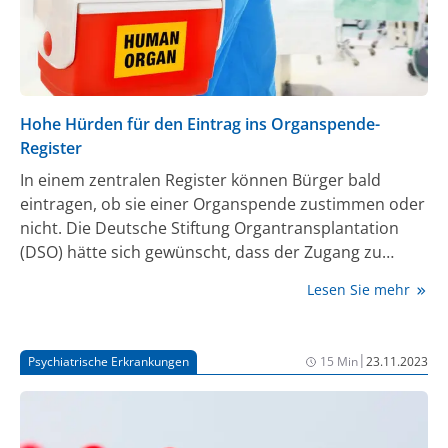
Hohe Hürden für den Eintrag ins Organspende-
Register
In einem zentralen Register können Bürger bald
eintragen, ob sie einer Organspende zustimmen oder
nicht. Die Deutsche Stiftung Organtransplantation
(DSO) hätte sich gewünscht, dass der Zugang zu
diesem Register ebenso einfach ist, wie einen
Lesen Sie mehr
Organspende-Ausweis auf Papier auszufüllen. Aus
Datenschutzgründen wird das aber nicht möglich
sein.
|
Psychiatrische Erkrankungen
15 Min
23.11.2023