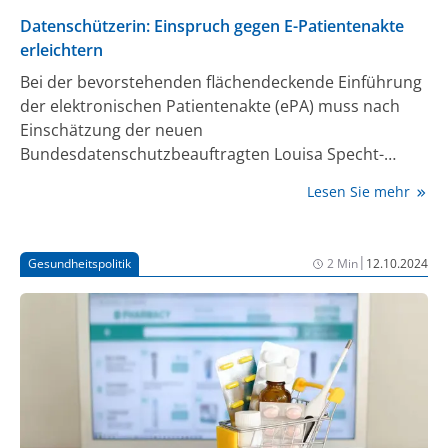
Datenschützerin: Einspruch gegen E-Patientenakte
erleichtern
Bei der bevorstehenden flächendeckende Einführung
der elektronischen Patientenakte (ePA) muss nach
Einschätzung der neuen
Bundesdatenschutzbeauftragten Louisa Specht-
Riemenschneider der Datenschutz noch verbessert
Lesen Sie mehr
werden. In einem Interview mit der Zeitschrift „c't“
forderte sie vor allem eine bessere Information der
Versicherten über die Widerspruchsmöglichkeiten
|
Gesundheitspolitik
2 Min
12.10.2024
gegen eine ePA.