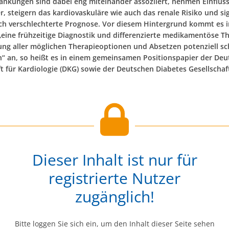
ankungen sind dabei eng miteinander assoziiert, nehmen Einflus
, steigern das kardiovaskuläre wie auch das renale Risiko und si
ich verschlechterte Prognose. Vor diesem Hintergrund kommt es i
 „eine frühzeitige Diagnostik und differenzierte medikamentöse T
ng aller möglichen Therapieoptionen und Absetzen potenziell sc
“ an, so heißt es in einem gemeinsamen Positionspapier der De
t für Kardiologie (DKG) sowie der Deutschen Diabetes Gesellschaft
Dieser Inhalt ist nur für
registrierte Nutzer
zugänglich!
Bitte loggen Sie sich ein, um den Inhalt dieser Seite sehen