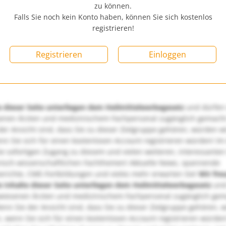
zu können.
Falls Sie noch kein Konto haben, können Sie sich kostenlos
registrieren!
Registrieren
Einloggen
e dieser Seite unterliegen dem Heilmittelwerbegesetz
und dürfen
enen Ärzten und medizinischem Fachpersonal zugänglich gemach
er Ansicht sind, dass Sie zu dieser Zielgruppe gehören, würden w
nn Sie sich für einen kostenlosen Account registrieren würden! Im
ie sofortigen Zugang zu diesem und vielen weiteren, interessanten
nisch-wissenschaftlichen Fachthemen! Aktuelle News, spannende
richte, CME-Fortbildungen und vieles mehr erwarten Sie!
Wir fre
e Inhalte dieser Seite unterliegen dem Heilmittelwerbegesetz
und
wiesenen Ärzten und medizinischem Fachpersonal zugänglich ge
nn Sie der Ansicht sind, dass Sie zu dieser Zielgruppe gehören, 
, wenn Sie sich für einen kostenlosen Account registrieren würden