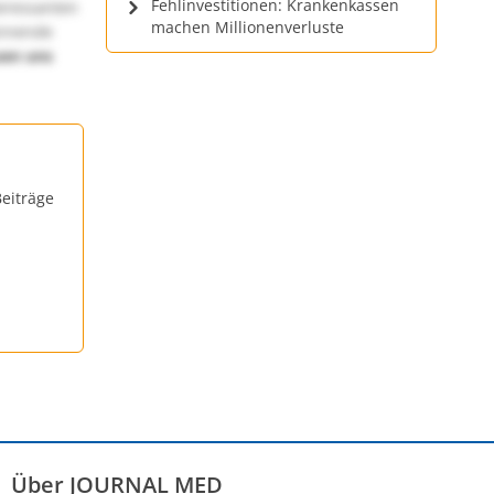
Fehlinvestitionen: Krankenkassen
teressanten
machen Millionenverluste
annende
uen uns
eiträge
Über JOURNAL MED