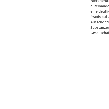
Nierenerkr
aufeinander
eine deutl
Praxis auf
Ausschöpfu
Substanzen
Gesellschaf