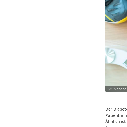
©
Chinnapon
Der Diabet
Patient:inn
Ähnlich is