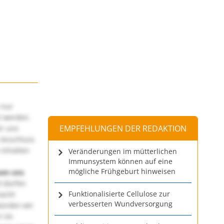
 nur
t werden.
EMPFEHLUNGEN DER REDAKTION
ir uns
 Anschluss
 Inhalten
Veränderungen im mütterlichen
Immunsystem können auf eine
mögliche Frühgeburt hinweisen
uen uns
 dürfen
Funktionalisierte Cellulose zur
macht
verbesserten Wundversorgung
würden wir
! Im