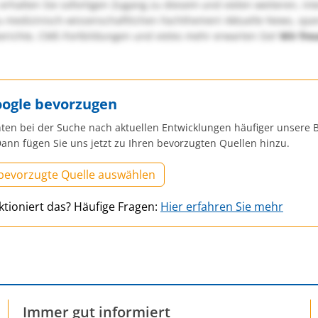
erhalten Sie sofortigen Zugang zu diesem und vielen weiteren, in
u medizinisch-wissenschaftlichen Fachthemen! Aktuelle News, sp
richte, CME-Fortbildungen und vieles mehr erwarten Sie!
Wir fre
oogle bevorzugen
ten bei der Suche nach aktuellen Entwicklungen häufiger unsere B
ann fügen Sie uns jetzt zu Ihren bevorzugten Quellen hinzu.
 bevorzugte Quelle auswählen
ktioniert das? Häufige Fragen:
Hier erfahren Sie mehr
Immer gut informiert