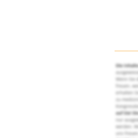
Die Inhalt
ausgewies
Wenn Sie d
freuen, we
erhalten S
zu medizi
Kongressbe
auf Sie!
Di
nur ausge
werden. We
uns freuen