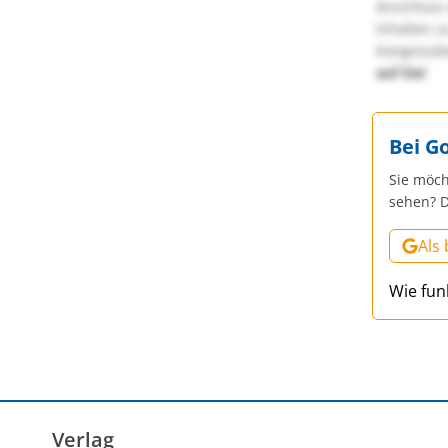
Anschluss 
Inhalten z
Kongressbe
auf Sie!
Bei G
Sie möch
sehen? D
Als
Wie fun
Verlag