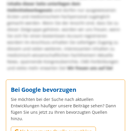
Inhalte dieser Seite unterliegen dem
Heilmittelwerbegesetz
und dürfen nur ausgewiesenen
Ärzten und medizinischem Fachpersonal zugänglich
gemacht werden. Wenn Sie der Ansicht sind, dass Sie zu
dieser Zielgruppe gehören, würden wir uns freuen, wenn
Sie sich für einen kostenlosen Account registrieren
würden! Im Anschluss erhalten Sie sofortigen Zugang zu
diesem und vielen weiteren, interessanten Inhalten zu
medizinisch-wissenschaftlichen Fachthemen! Aktuelle
News, spannende Kongressberichte, CME-Fortbildungen
und vieles mehr erwarten Sie!
Wir freuen uns auf Sie!
Bei Google bevorzugen
Sie möchten bei der Suche nach aktuellen
Entwicklungen häufiger unsere Beiträge sehen? Dann
fügen Sie uns jetzt zu Ihren bevorzugten Quellen
hinzu.