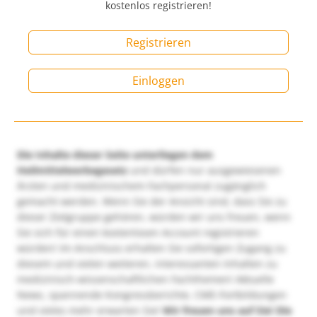
kostenlos registrieren!
Registrieren
Einloggen
Die Inhalte dieser Seite unterliegen dem
Heilmittelwerbegesetz
und dürfen nur ausgewiesenen
Ärzten und medizinischem Fachpersonal zugänglich
gemacht werden. Wenn Sie der Ansicht sind, dass Sie zu
dieser Zielgruppe gehören, würden wir uns freuen, wenn
Sie sich für einen kostenlosen Account registrieren
würden! Im Anschluss erhalten Sie sofortigen Zugang zu
diesem und vielen weiteren, interessanten Inhalten zu
medizinisch-wissenschaftlichen Fachthemen! Aktuelle
News, spannende Kongressberichte, CME-Fortbildungen
und vieles mehr erwarten Sie!
Wir freuen uns auf Sie!
Die