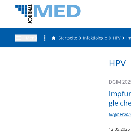
Menü
Startseite
Infektiologie
HPV
Im
HPV
DGIM 202
Impfun
gleich
Birgit Frohn 
12.05.2025