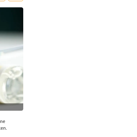
ine
ken.