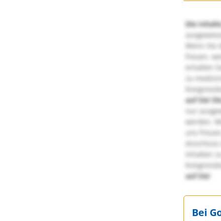
Die Inhalt
ausgewies
Wenn Sie d
freuen, we
erhalten S
zu medizi
Kongressbe
auf Sie!
Di
nur ausge
werden. We
uns freuen
Anschluss 
Inhalten z
Kongressbe
auf Sie!
Bei G