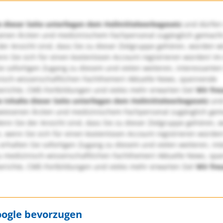
e dieser Seite unterliegen dem Heilmittelwerbegesetz
und dürfen
enen Ärzten und medizinischem Fachpersonal zugänglich gemach
er Ansicht sind, dass Sie zu dieser Zielgruppe gehören, würden w
nn Sie sich für einen kostenlosen Account registrieren würden! Im
ie sofortigen Zugang zu diesem und vielen weiteren, interessanten
nisch-wissenschaftlichen Fachthemen! Aktuelle News, spannende
richte, CME-Fortbildungen und vieles mehr erwarten Sie!
Wir fre
e Inhalte dieser Seite unterliegen dem Heilmittelwerbegesetz
und
wiesenen Ärzten und medizinischem Fachpersonal zugänglich ge
nn Sie der Ansicht sind, dass Sie zu dieser Zielgruppe gehören, 
, wenn Sie sich für einen kostenlosen Account registrieren würden
erhalten Sie sofortigen Zugang zu diesem und vielen weiteren, in
u medizinisch-wissenschaftlichen Fachthemen! Aktuelle News, sp
richte, CME-Fortbildungen und vieles mehr erwarten Sie!
Wir fre
oogle bevorzugen