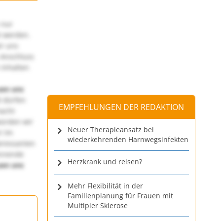
 nur
t werden.
ir uns
 Anschluss
 Inhalten
uen uns
 dürfen
EMPFEHLUNGEN DER REDAKTION
macht
würden wir
Neuer Therapieansatz bei
! Im
wiederkehrenden Harnwegsinfekten
teressanten
annende
Herzkrank und reisen?
uen uns
Mehr Flexibilität in der
Familienplanung für Frauen mit
Multipler Sklerose