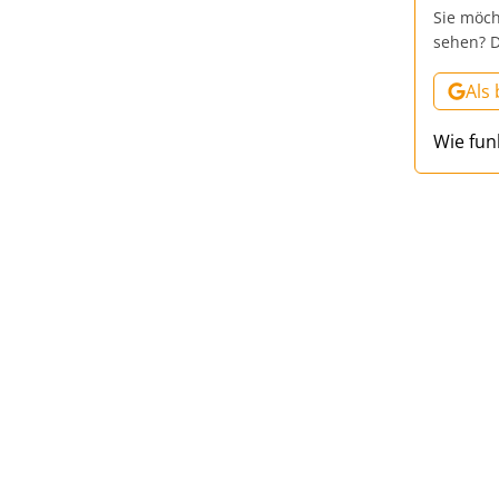
Sie möch
sehen? D
Als
Wie fun