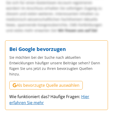
Sie sich für einen kostenlosen Account registrieren
würden! Im Anschluss erhalten Sie sofortigen Zugang zu
diesem und vielen weiteren, interessanten Inhalten zu
medizinisch-wissenschaftlichen Fachthemen! Aktuelle
News, spannende Kongressberichte, CME-Fortbildungen
und vieles mehr erwarten Sie!
Wir freuen uns auf Sie!
Bei Google bevorzugen
Sie möchten bei der Suche nach aktuellen
Entwicklungen häufiger unsere Beiträge sehen? Dann
fügen Sie uns jetzt zu Ihren bevorzugten Quellen
hinzu.
Als bevorzugte Quelle auswählen
Wie funktioniert das? Häufige Fragen:
Hier
erfahren Sie mehr