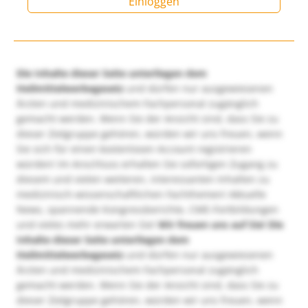
Einloggen
Die Inhalte dieser Seite unterliegen dem
Heilmittelwerbegesetz
und dürfen nur ausgewiesenen
Ärzten und medizinischem Fachpersonal zugänglich
gemacht werden. Wenn Sie der Ansicht sind, dass Sie zu
dieser Zielgruppe gehören, würden wir uns freuen, wenn
Sie sich für einen kostenlosen Account registrieren
würden! Im Anschluss erhalten Sie sofortigen Zugang zu
diesem und vielen weiteren, interessanten Inhalten zu
medizinisch-wissenschaftlichen Fachthemen! Aktuelle
News, spannende Kongressberichte, CME-Fortbildungen
und vieles mehr erwarten Sie!
Wir freuen uns auf Sie!
Die
Inhalte dieser Seite unterliegen dem
Heilmittelwerbegesetz
und dürfen nur ausgewiesenen
Ärzten und medizinischem Fachpersonal zugänglich
gemacht werden. Wenn Sie der Ansicht sind, dass Sie zu
dieser Zielgruppe gehören, würden wir uns freuen, wenn