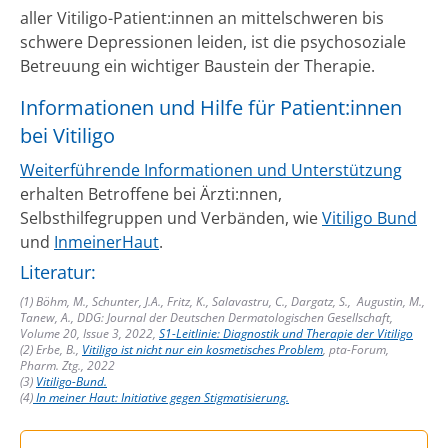
aller Vitiligo-Patient:innen an mittelschweren bis
schwere Depressionen leiden, ist die psychosoziale
Betreuung ein wichtiger Baustein der Therapie.
Informationen und Hilfe für Patient:innen
bei Vitiligo
Weiterführende Informationen und Unterstützung
erhalten Betroffene bei Ärzti:nnen,
Selbsthilfegruppen und Verbänden, wie
Vitiligo Bund
und
InmeinerHaut
.
Literatur:
(1) Böhm, M., Schunter, J.A., Fritz, K., Salavastru, C., Dargatz, S., Augustin, M.,
Tanew, A., DDG: Journal der Deutschen Dermatologischen Gesellschaft,
Volume 20, Issue 3, 2022,
S1-Leitlinie: Diagnostik und Therapie der Vitiligo
(2) Erbe, B.,
Vitiligo ist nicht nur ein kosmetisches Problem
, pta-Forum,
Pharm. Ztg., 2022
(3)
Vitiligo-Bund.
(4)
In meiner Haut: Initiative gegen Stigmatisierung.