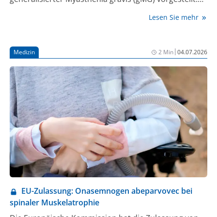
Untersucht wurden unter anderem Patient:innen in
Lesen Sie mehr
frühen Erkrankungsstadien, mit geringerer
Symptombelastung sowie Patient:innen kurz nach
Infektionen. Darüber hinaus wurde das Studiendesign
|
Medizin
2 Min
04.07.2026
einer neuen Studie zum Einsatz von Nipocalimab in
der Schwangerschaft vorgestellt.
EU-Zulassung: Onasemnogen abeparvovec bei
spinaler Muskelatrophie