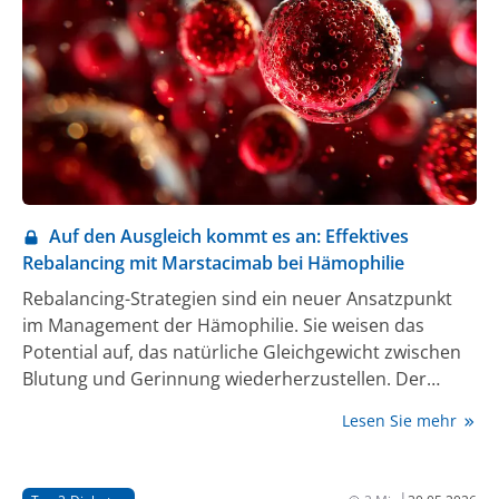
Auf den Ausgleich kommt es an: Effektives
Rebalancing mit Marstacimab bei Hämophilie
Rebalancing-Strategien sind ein neuer Ansatzpunkt
im Management der Hämophilie. Sie weisen das
Potential auf, das natürliche Gleichgewicht zwischen
Blutung und Gerinnung wiederherzustellen. Der
monoklonale Antikörper Marstacimab zielt gegen den
Lesen Sie mehr
Tissue Factor Pathway Inhibitor, wodurch die FXa- und
Thrombinproduktion gesteigert und das gestörte
Hämostasegleichgewicht ausbalanciert wird.
|