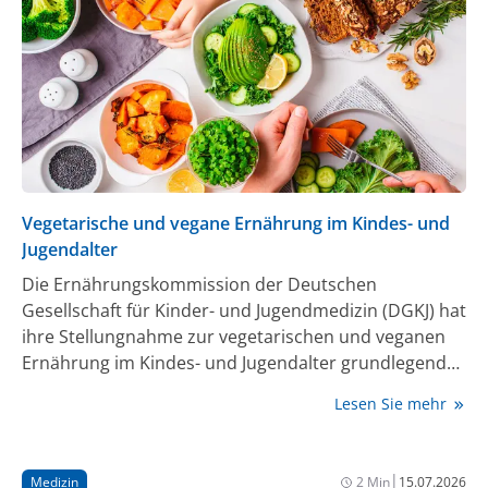
Vegetarische und vegane Ernährung im Kindes- und
Jugendalter
Die Ernährungskommission der Deutschen
Gesellschaft für Kinder- und Jugendmedizin (DGKJ) hat
ihre Stellungnahme zur vegetarischen und veganen
Ernährung im Kindes- und Jugendalter grundlegend
aktualisiert. Anlass sind veränderte
Lesen Sie mehr
Ernährungsgewohnheiten junger Menschen ebenso
wie neue wissenschaftliche Erkenntnisse zur
Nährstoffversorgung bei restriktiven Kostformen.
|
Medizin
2 Min
15.07.2026