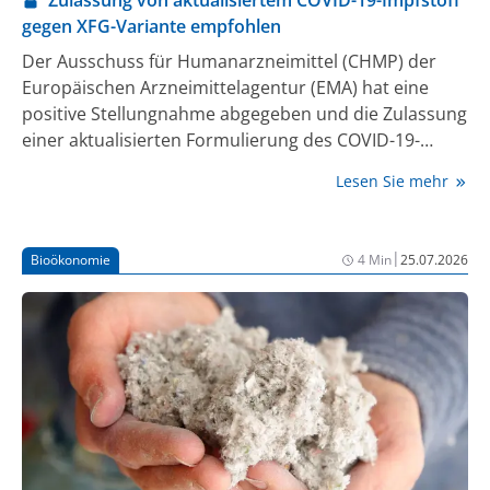
gegen XFG-Variante empfohlen
Der Ausschuss für Humanarzneimittel (CHMP) der
Europäischen Arzneimittelagentur (EMA) hat eine
positive Stellungnahme abgegeben und die Zulassung
einer aktualisierten Formulierung des COVID-19-
Impfstoffs mRNA-1273 zur aktiven Immunisierung zur
Lesen Sie mehr
Vorbeugung von COVID-19 bei Personen ab sechs
Monaten empfohlen. Der neue Impfstoff richtet sich
gegen die SARS-CoV-2-Variante XFG. Nach der
|
Bioökonomie
4 Min
25.07.2026
positiven Stellungnahme des CHMP wird die
Entscheidung der Europäischen Kommission über die
Zulassung des aktualisierten COVID-19-Impfstoffs für
die Saison 2026/2027 erwartet.