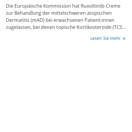
Die Europäische Kommission hat Ruxolitinib-Creme
zur Behandlung der mittelschweren atopischen
Dermatitis (mAD) bei erwachsenen Patient:innen
zugelassen, bei denen topische Kortikosteroide (TCS)
und topische Calcineurin-Inhibitoren (TCI)
Lesen Sie mehr
unzureichend wirksam oder ungeeignet sind.