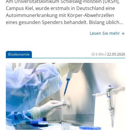
Am Universitätsklinikum Schleswig-Holstein (UKSH),
Campus Kiel, wurde erstmals in Deutschland eine
Autoimmunerkrankung mit Körper-Abwehrzellen
eines gesunden Spenders behandelt. Bislang üblich
ist, dass den Erkrankten selbst die Abwehrzellen
Lesen Sie mehr
entnommen und diese anschließend im Labor
modifiziert werden (CAR-T-Zelltherapie). Die 55-jährige
UKSH-Patient:in leidet an Myositis, einer Krankheit,
|
Bioökonomie
6 Min
22.05.2026
bei der das Immunsystem Muskel- und
Lungenstrukturen bekämpft und chronische
Entzündungen auslöst. Fachleute der Rheumatologie
und Onkologie arbeiten bei der Behandlung eng
zusammen.