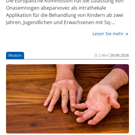
Die Europäische Kommission hat die Zulassung von
Onasemnogen abeparvovec als intrathekale
Applikation für die Behandlung von Kindern ab zwei
Jahren, Jugendlichen und Erwachsenen mit 5q-
assoziierter spinaler Muskelatrophie (SMA) mit einer
Lesen Sie mehr
biallelischen Mutation im Survival-Motor-Neuron-1-
Gen (SMN1) erteilt. Damit ist Onasemnogen
abeparvovec als intrathekale Applikation die derzeit
|
Medizin
2 Min
30.06.2026
einzige, als Einmalgabe verabreichte und auf einem
adeno-assoziierten viralen Vektor (AAV) basierende
Genersatztherapie, die in der EU für SMA-
Patient:innen zugelassen ist.