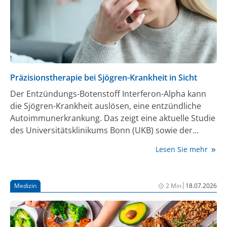
Präzisionstherapie bei Sjögren-Krankheit in Sicht
Der Entzündungs-Botenstoff Interferon-Alpha kann
die Sjögren-Krankheit auslösen, eine entzündliche
Autoimmunerkrankung. Das zeigt eine aktuelle Studie
des Universitätsklinikums Bonn (UKB) sowie der
Universitäten Bonn, Edinburgh und Newcastle. Die
Lesen Sie mehr
Ergebnisse könnten mittelfristig die Entwicklung von
Medikamenten gegen das chronische Leiden
vereinfachen. Sie sind in der Fachzeitschrift Lancet
|
Medizin
2 Min
18.07.2026
Rheumatology erschienen [1].