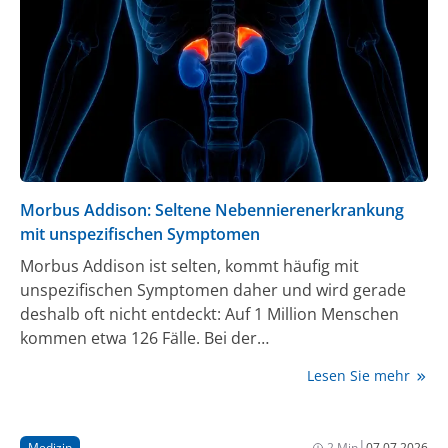
Morbus Addison: Seltene Nebennierenerkrankung
mit unspezifischen Symptomen
Morbus Addison ist selten, kommt häufig mit
unspezifischen Symptomen daher und wird gerade
deshalb oft nicht entdeckt: Auf 1 Million Menschen
kommen etwa 126 Fälle. Bei der
Autoimmunerkrankung bilden die Nebennieren zu
Lesen Sie mehr
wenig lebenswichtige Hormone. Besonders in
Belastungssituationen kann das gefährlich werden
und unbehandelt zu lebensbedrohlichen
|
Medizin
2 Min
07.07.2026