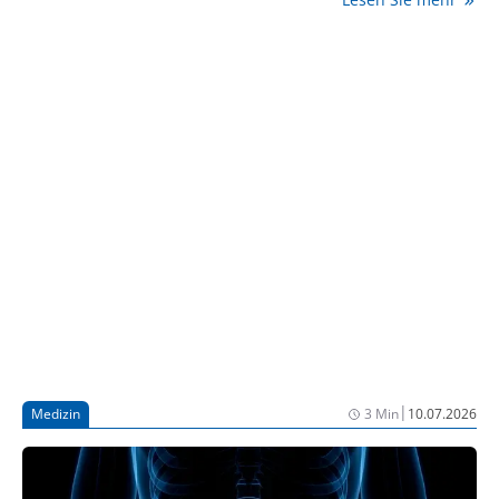
Ixekizumab mit dem dualen GIP-/GLP-1-Rezeptor-
Agonisten Tirzepatid bei Plaque-Psoriasis und
Übergewicht oder Adipositas.
|
Medizin
3 Min
10.07.2026