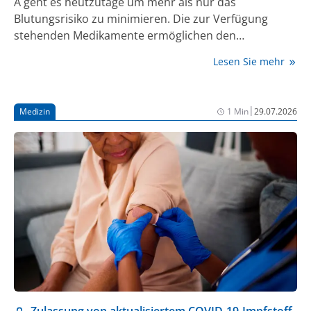
A geht es heutzutage um mehr als nur das
Blutungsrisiko zu minimieren. Die zur Verfügung
stehenden Medikamente ermöglichen den
Patient:innen, aktiv und ohne Einschränkungen am
Lesen Sie mehr
täglichen Leben teilzunehmen – und das bei deutlich
geringerer Belastung durch die Therapie. Dadurch
fühlen sich viele Patient:innen auch mental weniger
|
Medizin
1 Min
29.07.2026
belastet [1, 2].
Zulassung von aktualisiertem COVID-19-Impfstoff