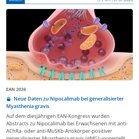
Komplikationen führen. Die Deutsche Gesellschaft für
Endokrinologie (DGE) und die Deutsche Diabetes
Gesellschaft (DDG) machten auf einer gemeinsamen
Pressekonferenz auf das wenig bekannte
Krankheitsbild aufmerksam.
EAN 2026
Neue Daten zu Nipocalimab bei generalisierter
Myasthenia gravis
Auf dem diesjährigen EAN-Kongress wurden
Abstracts zu Nipocalimab bei Erwachsenen mit anti-
AChRa- oder anti-MuSKb-Antikörper-positiver
generalisierter Myasthenia gravis (gMG) vorgestellt.