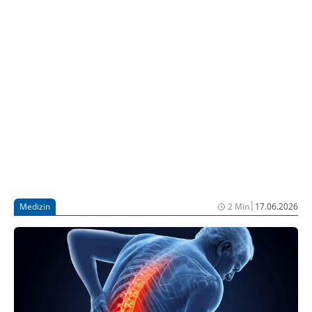
SPAP wird derzeit für groß angelegte klinische Studien
in mehreren afrikanischen Ländern vorbereitet [1].
Das DZIF-Projekt wird unter anderem von Prof.
Ghyslain Mombo-Ngoma geleitet, der für seine
Beiträge zur globalen Gesundheitsforschung in die
TIME100 Health 2026 aufgenommen wurde.
|
Medizin
2 Min
17.06.2026