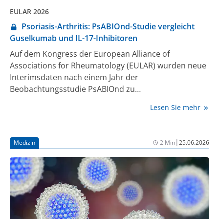
EULAR 2026
Psoriasis-Arthritis: PsABIOnd-Studie vergleicht
Guselkumab und IL-17-Inhibitoren
Auf dem Kongress der European Alliance of
Associations for Rheumatology (EULAR) wurden neue
Interimsdaten nach einem Jahr der
Beobachtungsstudie PsABIOnd zu
Therapiepersistenz, Wirksamkeit und Sicherheit von
Lesen Sie mehr
Guselkumab bzw. IL-17-Inhibitoren bei aktiver
Psoriasis-Arthritis präsentiert [1].
|
Medizin
2 Min
25.06.2026