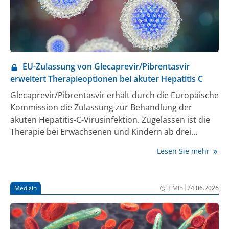
EU-Zulassung von Glecaprevir/Pibrentasvir
erweitert Therapieoptionen bei akuter Hepatitis C
Glecaprevir/Pibrentasvir erhält durch die Europäische
Kommission die Zulassung zur Behandlung der
akuten Hepatitis-C-Virusinfektion. Zugelassen ist die
Therapie bei Erwachsenen und Kindern ab drei
Jahren. Mit dieser Indikationserweiterung ist
Lesen Sie mehr
Glecaprevir/Pibrentasvir die einzige in der
Europäischen Union zugelassene Therapie zur
Behandlung sowohl der akuten als auch der
|
Medizin
3 Min
24.06.2026
chronischen HCV-Infektion.