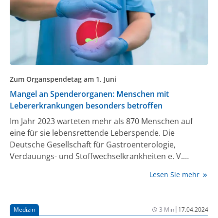
Zum Organspendetag am 1. Juni
Mangel an Spenderorganen: Menschen mit
Lebererkrankungen besonders betroffen
Im Jahr 2023 warteten mehr als 870 Menschen auf
eine für sie lebensrettende Leberspende. Die
Deutsche Gesellschaft für Gastroenterologie,
Verdauungs- und Stoffwechselkrankheiten e. V.
(DGVS) macht anlässlich des Organspendetages
Lesen Sie mehr
darauf aufmerksam, dass bei Patient:innen mit
Lebererkrankungen die Sterberate in Deutschland
teils doppelt so hoch ist wie in anderen Euro-Ländern.
|
Medizin
3 Min
17.04.2024
Zu lange warten Betroffene hierzulande auf ein