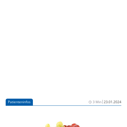
Behandlung dieser Erkrankungen führt. Auch in
Deutschland haben Lebererkrankungen das Ausmaß
einer Volkskrankheit. Sie können jeden treffen, sind
weit verbreitet und bleiben oft unentdeckt.
|
Patienteninfos
3 Min
23.01.2024