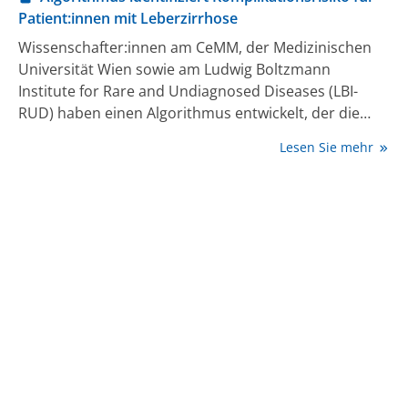
Patient:innen mit Leberzirrhose
Wissenschafter:innen am CeMM, der Medizinischen
Universität Wien sowie am Ludwig Boltzmann
Institute for Rare and Undiagnosed Diseases (LBI-
RUD) haben einen Algorithmus entwickelt, der die
Abschätzung des Risikos von schweren
Lesen Sie mehr
Komplikationen bei Patient:innen mit Leberzirrhose
einfach und ohne invasive Eingriffe ermöglicht.