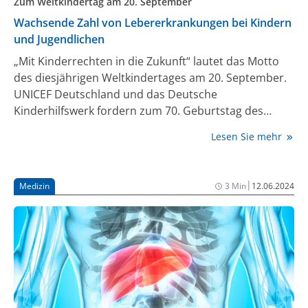
Zum Weltkindertag am 20. September
Wachsende Zahl von Lebererkrankungen bei Kindern
und Jugendlichen
„Mit Kinderrechten in die Zukunft“ lautet das Motto
des diesjährigen Weltkindertages am 20. September.
UNICEF Deutschland und das Deutsche
Kinderhilfswerk fordern zum 70. Geburtstag des
Aktionstages ein größeres Engagement für Kinder
Lesen Sie mehr
und ihre Rechte. Dass zu diesen Kinderrechten auch
der im Grundgesetz verankerte Schutz von
Gesundheit und Leben zählt, betont die Deutsche
|
Medizin
3 Min
12.06.2024
Leberstiftung anlässlich des Weltkindertages und
macht auf die wachsende Zahl von
Lebererkrankungen bei Kindern und Jugendlichen
aufmerksam – insbesondere auf den
besorgniserregenden Anstieg der pädiatrischen,
metabolisch bedingten Fettlebererkrankungen.