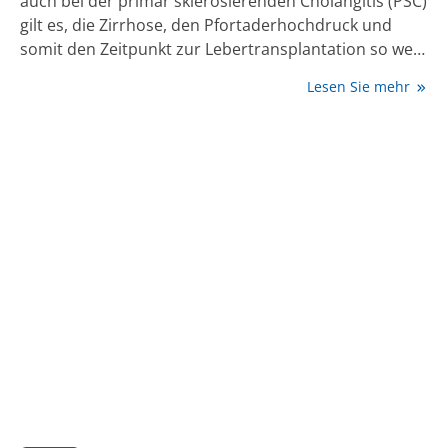
auch bei der primär sklerosierenden Cholangitis (PSC)
gilt es, die Zirrhose, den Pfortaderhochdruck und
somit den Zeitpunkt zur Lebertransplantation so weit
wie möglich hinauszuzögern. Mit neuen
Lesen Sie mehr
Kombinationstherapien kann dies gelingen.