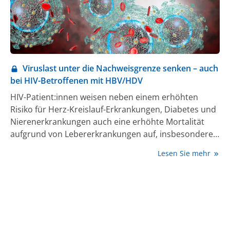
Viruslast unter die Nachweisgrenze senken – auch
bei HIV-Betroffenen mit HBV/HDV
HIV-Patient:innen weisen neben einem erhöhten
Risiko für Herz-Kreislauf-Erkrankungen, Diabetes und
Nierenerkrankungen auch eine erhöhte Mortalität
aufgrund von Lebererkrankungen auf, insbesondere
durch Koinfektionen mit Hepatitis-B (HBV) und D-
Lesen Sie mehr
Viren (HDV) nach früherem intravenösen
Drogengebrauch. Neue Therapieoptionen hierbei
diskutierte PD Dr. Stefan Christensen, Centrum für
Interdisziplinäre Medizin Münster, im Rahmen des 11.
Deutsch-Österreichischen AIDS-Kongresses.