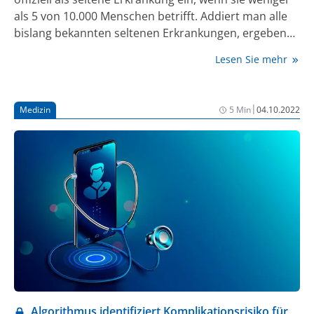
als 5 von 10.000 Menschen betrifft. Addiert man alle
bislang bekannten seltenen Erkrankungen, ergeben
sich für die EU insgesamt mehr als 6.000.
Lesen Sie mehr
Verschiedene dieser seltenen Erkrankungen – an
denen in der EU insgesamt schätzungsweise 30
Millionen Menschen leiden – können auch zu einer
|
Medizin
5 Min
04.10.2022
Leberschädigung führen. Allein in Deutschland sind
mehrere 10.000 Menschen von einer seltenen
Lebererkrankung betroffen, für die teilweise neue,
revolutionäre Therapien zu Verfügung stehen. Über
diese aktuellen Entwicklungen und die Wichtigkeit
einer frühzeitigen Diagnose informieren die
Ausrichter des 23. Deutschen Lebertages am 20.
November 2022 – Deutsche Leberstiftung, Deutsche
Leberhilfe e. V. und Gastro-Liga e. V. – im Vorfeld des
Aktionstages.
Algorithmus identifiziert Komplikationsrisiko für