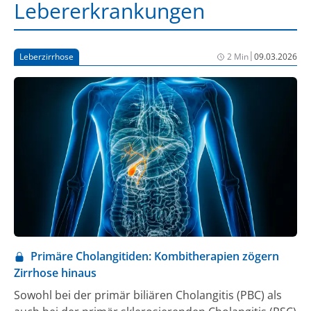
Lebererkrankungen
|
Leberzirrhose
2 Min
09.03.2026
Primäre Cholangitiden: Kombitherapien zögern
Zirrhose hinaus
Sowohl bei der primär biliären Cholangitis (PBC) als