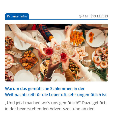
Veränderung der molekularen Signalwege der
Leberzellen (1). Sie steigert die Teilungsaktivität der
Hepatozyten und korreliert mit dem Risiko von
|
Patienteninfos
4 Min
13.12.2023
Patient:innen, nach einer Operation ein
Leberversagen zu erleiden.
Warum das gemütliche Schlemmen in der
Weihnachtszeit für die Leber oft sehr ungemütlich ist
„Und jetzt machen wir’s uns gemütlich!“ Dazu gehört
in der bevorstehenden Adventszeit und an den