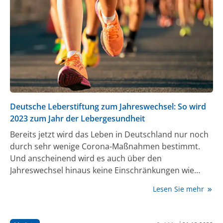
gesamten Bevölkerung und die Wichtigkeit
frühzeitiger Diagnostik sowie gesunder Ernährung
und Bewegung hinzuweisen.
Deutsche Leberstiftung zum Jahreswechsel: So wird
2023 zum Jahr der Lebergesundheit
Bereits jetzt wird das Leben in Deutschland nur noch
durch sehr wenige Corona-Maßnahmen bestimmt.
Und anscheinend wird es auch über den
Jahreswechsel hinaus keine Einschränkungen wie
beispielsweise die Schließung von Sportstätten oder
Lesen Sie mehr
Fitness-Studios geben. Somit gibt es keine Ausrede
mehr, warum im neuen Jahr ausreichende Bewegung
und sportliche Betätigung – neben der Ernährung