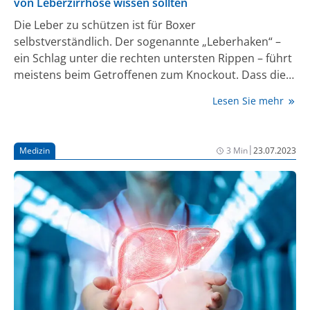
von Leberzirrhose wissen sollten
Die Leber zu schützen ist für Boxer
selbstverständlich. Der sogenannte „Leberhaken“ –
ein Schlag unter die rechten untersten Rippen – führt
meistens beim Getroffenen zum Knockout. Dass die
Leber als lebenswichtiges und komplexes Organ auch
Lesen Sie mehr
außerhalb des Boxringes besonderen Schutz und
Aufmerksamkeit verdient, sollten alle Menschen
wissen und im Alltag berücksichtigen. Wenn die Leber
|
Medizin
3 Min
23.07.2023
über Jahre hinweg chronisch erkrankt ist, kann dies zu
einer Leberzirrhose führen. Dies ist eine
bindegewebige Vernarbung, die alle Leberfunktionen
beeinträchtigen kann. Oft bleibt diese ernsthafte
Erkrankung über einen langen Zeitraum unentdeckt
und kann unter anderem zur Entstehung von
Leberzellkrebs führen.