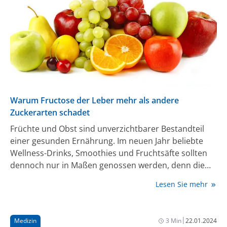
Warum Fructose der Leber mehr als andere
Zuckerarten schadet
Früchte und Obst sind unverzichtbarer Bestandteil
einer gesunden Ernährung. Im neuen Jahr beliebte
Wellness-Drinks, Smoothies und Fruchtsäfte sollten
dennoch nur in Maßen genossen werden, denn die
darin enthaltene Fructose kann aus dem Dünndarm
Lesen Sie mehr
direkt in die Leber wandern. In kleinen Mengen ist das
unbedenklich, zu viel Fructose kann aber zu einer
Fettleber führen – mehr noch als andere Zuckerarten,
|
Medizin
3 Min
22.01.2024
das belegen aktuelle Studien. Die Deutsche