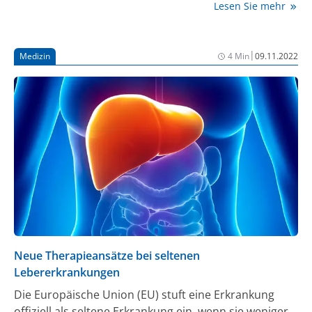
Lesen Sie mehr
mehr als 6 Jahren, die Verbesserungen bei
transplantatfreiem Überleben, Serum-Gallensäuren,
Wachstum, Xanthomen und Lebensqualität zeigen.
|
Medizin
4 Min
09.11.2022
Die erwartete Markteinführung in Deutschland ist für
Anfang 2023 geplant.
Neue Therapieansätze bei seltenen
Lebererkrankungen
Die Europäische Union (EU) stuft eine Erkrankung
offiziell als seltene Erkrankung ein, wenn sie weniger