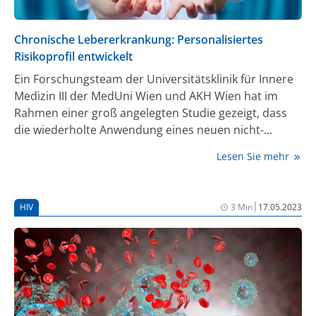
Chronische Lebererkrankung: Personalisiertes
Risikoprofil entwickelt
Ein Forschungsteam der Universitätsklinik für Innere
Medizin III der MedUni Wien und AKH Wien hat im
Rahmen einer groß angelegten Studie gezeigt, dass
die wiederholte Anwendung eines neuen nicht-
invasiven Verfahrens die Risikoabschätzung bei
Lesen Sie mehr
chronischen Lebererkrankungen deutlich verbessert:
Mit Hilfe regelmäßiger Messungen der Lebersteifigkeit
kann ein personalisiertes Risikoprofil der
|
HIV
3 Min
17.05.2023
Patient:innen als Basis für zielgerichtete
Therapiemaßnahmen erstellt werden. Die
Forschungsarbeit wurde aktuell im Fachjournal
„Gastroenterology“ veröffentlicht.