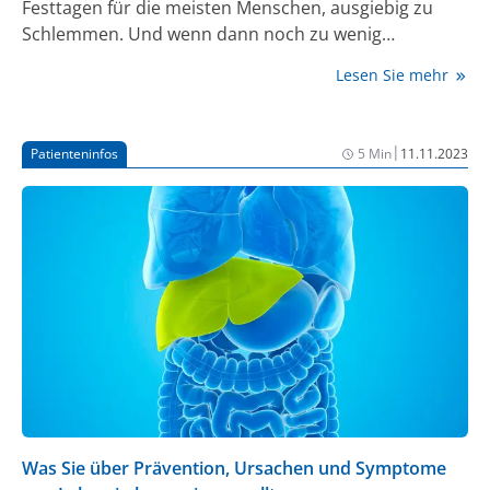
Festtagen für die meisten Menschen, ausgiebig zu
Schlemmen. Und wenn dann noch zu wenig
Bewegung dazu kommt, wird es für die Leber
Lesen Sie mehr
ungemütlich. Wie die kommenden Wochen auch ohne
Gewichtszunahme und negative Auswirkungen auf die
Lebergesundheit genossen werden können, erklärt
|
Patienteninfos
5 Min
11.11.2023
die Deutsche Leberstiftung.
Was Sie über Prävention, Ursachen und Symptome