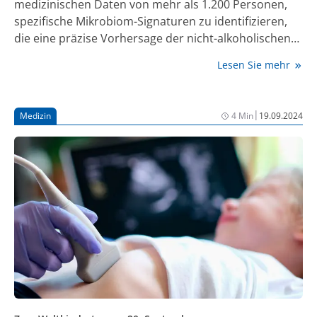
medizinischen Daten von mehr als 1.200 Personen,
spezifische Mikrobiom-Signaturen zu identifizieren,
die eine präzise Vorhersage der nicht-alkoholischen
Fettlebererkrankung (NAFLD) ermöglichen. Die
Lesen Sie mehr
Probanden litten an verschiedenen
Stoffwechselkrankheiten wie Fettleibigkeit, Typ-2-
Diabetes, Bluthochdruck und Atherosklerose, die alle
|
Medizin
4 Min
19.09.2024
als typische Begleiterkrankungen einer NAFLD gelten.