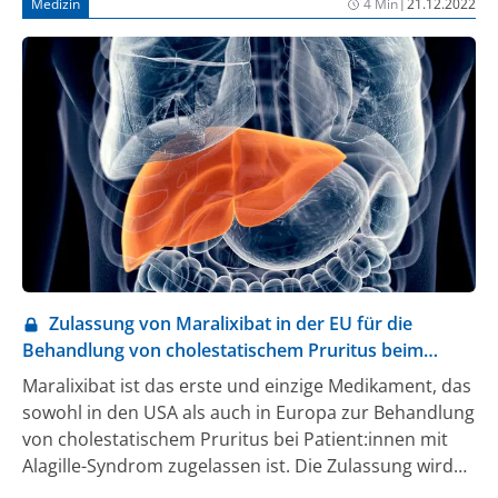
|
Medizin
4 Min
21.12.2022
wichtige Faktoren für die Gesundheit – zu kurz
kommen sollten.
Zulassung von Maralixibat in der EU für die
Behandlung von cholestatischem Pruritus beim
Alagille-Syndrom
Maralixibat ist das erste und einzige Medikament, das
sowohl in den USA als auch in Europa zur Behandlung
von cholestatischem Pruritus bei Patient:innen mit
Alagille-Syndrom zugelassen ist. Die Zulassung wird
unterstützt durch Daten über einen Zeitraum von