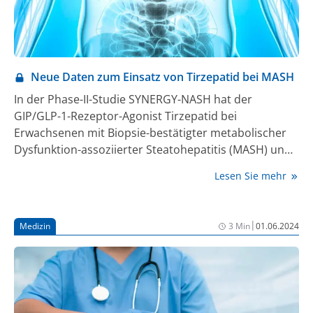
Neue Daten zum Einsatz von Tirzepatid bei MASH
In der Phase-II-Studie SYNERGY-NASH hat der
GIP/GLP-1-Rezeptor-Agonist Tirzepatid bei
Erwachsenen mit Biopsie-bestätigter metabolischer
Dysfunktion-assoziierter Steatohepatitis (MASH) und
Fibrosegrad 2 oder 3 überlegene Effekte gegenüber
Lesen Sie mehr
Placebo gezeigt. Die Ergebnisse wurden auf dem
European Association for the Study of the Liver
Congress 2024 vorgestellt und parallel im „The New
|
Medizin
3 Min
01.06.2024
England Journal of Medicine“ veröffentlicht.