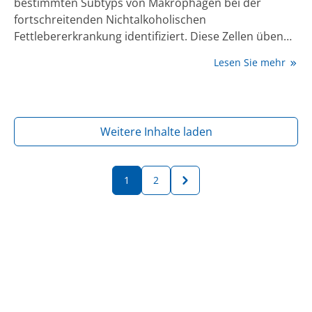
bestimmten Subtyps von Makrophagen bei der
fortschreitenden Nichtalkoholischen
Fettlebererkrankung identifiziert. Diese Zellen üben
als Teil des Immunsystems eine schützende Funktion
Lesen Sie mehr
gegenüber Fibrose und Leberzirrhose aus.
Gleichzeitig sind sie als mittels Bluttest messbarer
Biomarker für das Fortschreiten der Lebererkrankung
geeignet.
Weitere Inhalte laden
1
2