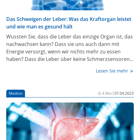
Das Schweigen der Leber: Was das Kraftorgan leistet
und wie man es gesund hält
Wussten Sie, dass die Leber das einzige Organ ist, das
nachwachsen kann? Dass sie uns auch dann mit
Energie versorgt, wenn wir nichts mehr zu essen
haben? Dass die Leber über keine Schmerzsensoren
verfügt und deshalb still leidet, wenn man sie nicht
Lesen Sie mehr
gut behandelt? Die Leber ist eines der wichtigsten
Organe unseres Körpers, denn ihre Fähigkeiten retten
uns jeden Tag das Leben. Doch was wissen wir über
|
Medizin
4 Min
07.04.2023
sie? Meist relativ wenig. Professor Ansgar Lohse ist
Leberexperte und Klinikdirektor am
Universitätsklinikum in Hamburg-Eppendorf.
Gemeinsam mit dem Journalisten Ulf Goettges hat er
das Buch „Das Schweigen der Leber“ veröffentlicht, in
dem die beiden über die faszinierenden Fähigkeiten