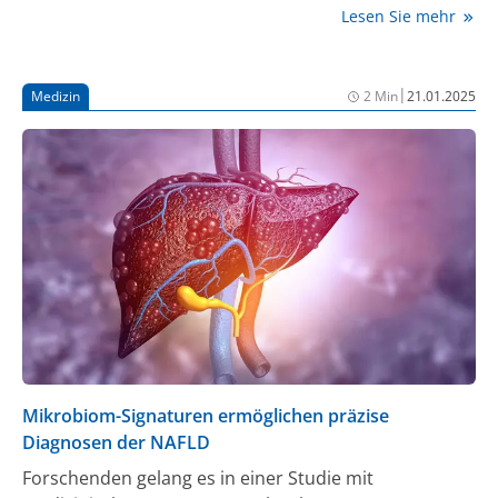
„Gesundheit von Müttern und Neugeborenen“
Lesen Sie mehr
(„Healthy beginnings, hopeful futures“) startete am 7.
April 2025 eine einjährige Kampagne, die die
medizinische Versorgung und das Wohlbefinden von
|
Medizin
2 Min
21.01.2025
Frauen sowie die Gesundheit von Neugeborenen in
den Fokus stellt. Anlässlich des Aktionstages betont
die Deutsche Leberstiftung die Bedeutung der
Lebergesundheit für werdende Mütter und ihre
Kinder.
Mikrobiom-Signaturen ermöglichen präzise
Diagnosen der NAFLD
Forschenden gelang es in einer Studie mit