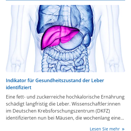
Gesellschaft für Gastroenterologie, Verdauungs- und
Stoffwechselkrankheiten (DGVS) rät dazu,
verarbeiteten Fruchtzucker nur in Maßen zu
genießen.
Indikator für Gesundheitszustand der Leber
identifiziert
Eine fett- und zuckerreiche hochkalorische Ernährung
schädigt langfristig die Leber. Wissenschaftler:innen
im Deutschen Krebsforschungszentrum (DKFZ)
identifizierten nun bei Mäusen, die wochenlang einer
solchen Diät ausgesetzt waren, eine charakteristische
Lesen Sie mehr