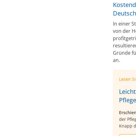
Kostendr
Deutsch
In einer 
von der H
profitget
resultier
Gründe fü
an.
Lesen S
Leich
Pfleg
Erschie
der Pfle
Knapp d