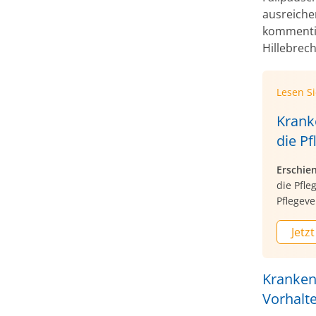
ausreiche
kommentie
Hillebrec
Lesen S
Krank
die Pf
Erschie
die Pfle
Pflegeve
Jetzt
Kranken
Vorhalt