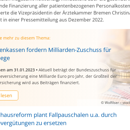
nde Finanzierung aller patientenbezogenen Personalkosten
rte die Vizepräsidentin der Ärztekammer Bremen Christin
ht in einer Pressemitteilung aus Dezember 2022.
ie mehr zu diesem Thema:
enkassen fordern Milliarden-Zuschuss für
lege
nen am 31.01.2023
•
Aktuell beträgt der Bundeszuschuss für
geversicherung eine Milliarde Euro pro Jahr, der Großteil der
rsicherung wird aus Beiträgen finanziert.
 lesen
© Wolfilser – sto
hausreform plant Fallpauschalen u.a. durch
evergütungen zu ersetzen