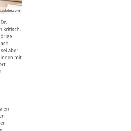
ck.adobe.com
 Dr.
 kritisch.
hörige
nach
 sei aber
:innen mit
ert
n
alen
ten
der
e,