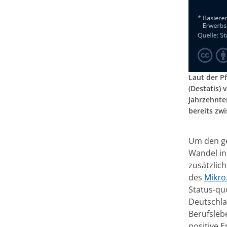
Laut der P
(Destatis)
Jahrzehnte
bereits zw
Um den ge
Wandel in
zusätzlich
des
Mikro
Status-quo
Deutschla
Berufsleb
positive 