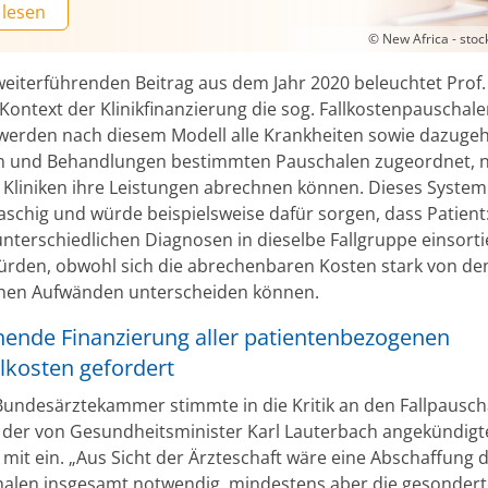
 lesen
© New Africa - sto
weiterführenden Beitrag aus dem Jahr 2020 beleuchtet Prof.
ontext der Klinikfinanzierung die sog. Fallkostenpauschalen
 werden nach diesem Modell alle Krankheiten sowie dazuge
n und Behandlungen bestimmten Pauschalen zugeordnet, 
 Kliniken ihre Leistungen abrechnen können. Dieses System
schig und würde beispielsweise dafür sorgen, dass Patient
unterschiedlichen Diagnosen in dieselbe Fallgruppe einsorti
rden, obwohl sich die abrechenbaren Kosten stark von de
chen Aufwänden unterscheiden können.
hende Finanzierung aller patientenbezogenen
lkosten gefordert
Bundesärztekammer stimmte in die Kritik an den Fallpausch
h der von Gesundheitsminister Karl Lauterbach angekündig
mit ein. „Aus Sicht der Ärzteschaft wäre eine Abschaffung 
halen insgesamt notwendig, mindestens aber die gesondert