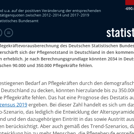
flegekräftevorausberechnung des Deutschen Statistischen Bunde
 verschärft sich der Pflegenotstand in Deutschland in den komme
n erheblich. Je nach Berechnungsgrundlage könnten 2034 in Deu
ischen 90.000 und 350.000 Pflegekräfte fehlen.
stiegenen Bedarf an Pflegekräften durch den demografisc
 Deutschland zu decken, könnten hierzulande bis zu 350.00
e Pflegekräfte fehlen. Das hat eine Prognose des Destatis au
zensus 2019
ergeben. Bei dieser Zahl handelt es sich um da
-Szenario, das lediglich die Entwicklung der Alterspyramide
nd und den dazugehörigen Eintritt in das sowie Austritt au
en berücksichtigt. Aber auch gemäß des Trend-Szenarios, d
Entwicklung hin zu mehr Menschen, die Pflegeberufe ergreife