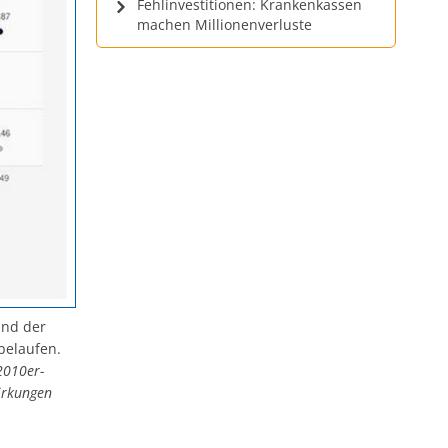
Fehlinvestitionen: Krankenkassen
machen Millionenverluste
and der
belaufen.
2010er-
wirkungen