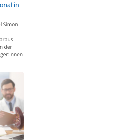
onal in
el Simon
daraus
n der
eger:innen