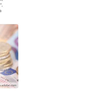
“,
a
ck.adobe.com