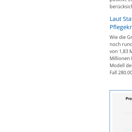
berücksich
Laut St
Pflegekr
Wie die Gr
noch rund
von 1,83 M
Millionen
Modell de
Fall 280.0