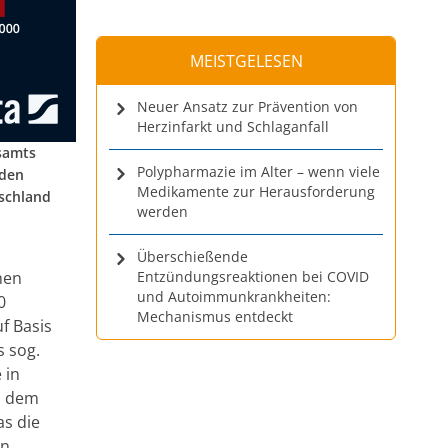
MEISTGELESEN
Neuer Ansatz zur Prävention von
Herzinfarkt und Schlaganfall
samts
Polypharmazie im Alter – wenn viele
nden
Medikamente zur Herausforderung
tschland
werden
Überschießende
hen
Entzündungsreaktionen bei COVID
und Autoimmunkrankheiten:
0
Mechanismus entdeckt
f Basis
s sog.
 in
s dem
as die
n,