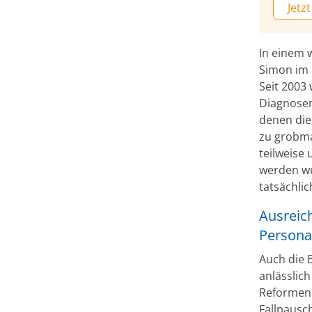
Jetzt
In einem 
Simon im K
Seit 2003
Diagnose
denen die
zu grobma
teilweise 
werden wü
tatsächli
Ausreic
Persona
Auch die 
anlässlic
Reformen 
Fallpausc