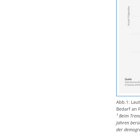
Abb.1: Lau
Bedarf an P
1
Beim Trend
Jahren berü
der demogra