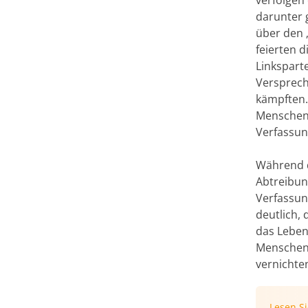
darunter g
über den 
feierten d
Linksparte
Verspreche
kämpften.
Menschenr
Verfassun
Während d
Abtreibun
Verfassun
deutlich,
das Leben 
Menschenr
vernichten
Lesen S