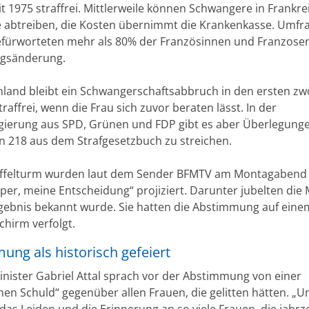
it 1975 straffrei. Mittlerweile können Schwangere in Frankre
 abtreiben, die Kosten übernimmt die Krankenkasse. Umfr
efürworteten mehr als 80% der Französinnen und Franzosen
ngsänderung.
hland bleibt ein Schwangerschaftsabbruch in den ersten zw
affrei, wenn die Frau sich zuvor beraten lässt. In der
ierung aus SPD, Grünen und FDP gibt es aber Überlegunge
n 218 aus dem Strafgesetzbuch zu streichen.
iffelturm wurden laut dem Sender BFMTV am Montagabend
per, meine Entscheidung“ projiziert. Darunter jubelten die
rgebnis bekannt wurde. Sie hatten die Abstimmung auf eine
chirm verfolgt.
ng als historisch gefeiert
nister Gabriel Attal sprach vor der Abstimmung von einer
hen Schuld“ gegenüber allen Frauen, die gelitten hätten. „U
 das Leiden und die Erinnerung an so viele Frauen, die jahr