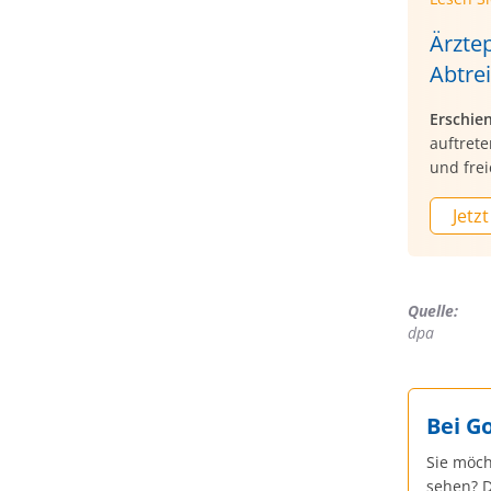
Ärztep
Abtre
Erschie
auftret
und fre
Jetzt
Quelle:
dpa
Bei G
Sie möch
sehen? D