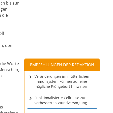
ich bis zur
agen
 die
ölf
n, den
 die Worte
EMPFEHLUNGEN DER REDAKTION
 Menschen,
m
Veränderungen im mütterlichen
Immunsystem können auf eine
mögliche Frühgeburt hinweisen
Funktionalisierte Cellulose zur
verbesserten Wundversorgung
ns
zehntelang