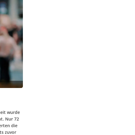
heit wurde
ht. Nur 72
rten die
ts zuvor