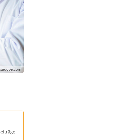
ck.adobe.com
eiträge