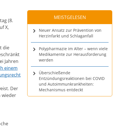
MEISTGELESEN
ag (8.
f X,
Neuer Ansatz zur Prävention von
Herzinfarkt und Schlaganfall
t die
Polypharmazie im Alter – wenn viele
eschränkt
Medikamente zur Herausforderung
werden
ei Jahren
ch einem
Überschießende
bungsrecht
Entzündungsreaktionen bei COVID
und Autoimmunkrankheiten:
ist. Der
Mechanismus entdeckt
h wieder
oche