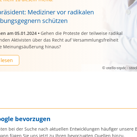
räsident: Mediziner vor radikalen
ibungsgegnern schützen
nen am 05.01.2024
•
Gehen die Proteste der teilweise radikal
enden Aktivisten über das Recht auf Versammlungsfreiheit
ie Meinungsäußerung hinaus?
 lesen
© otello-stpdc - sto
oogle bevorzugen
ten bei der Suche nach aktuellen Entwicklungen häufiger unsere B
ann fügen Sie uns jetzt zu Ihren bevorzugten Quellen hinzu.