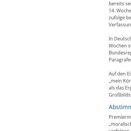
bereits se
14. Woche
zufolge b
Verfassu
In Deutsc
Wochen str
Bundesreg
Paragrafe
Auf den E
„mein Kör
als das E
Großbilds
Abstimmu
Premiermi
„moralisc
verfolgen