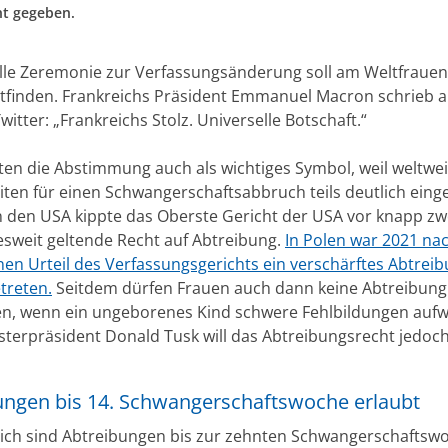
ht gegeben.
ielle Zeremonie zur Verfassungsänderung soll am Weltfrauent
ttfinden. Frankreichs Präsident Emmanuel Macron schrieb au
itter: „Frankreichs Stolz. Universelle Botschaft.“
rten die Abstimmung auch als wichtiges Symbol, weil weltwei
iten für einen Schwangerschaftsabbruch teils deutlich eing
n den USA kippte das Oberste Gericht der USA vor knapp zw
sweit geltende Recht auf Abtreibung.
In Polen war 2021 na
nen Urteil des Verfassungsgerichts ein verschärftes Abtrei
etreten.
Seitdem dürfen Frauen auch dann keine Abtreibung
, wenn ein ungeborenes Kind schwere Fehlbildungen aufwe
sterpräsident Donald Tusk will das Abtreibungsrecht jedoc
ungen bis 14. Schwangerschaftswoche erlaubt
eich sind Abtreibungen bis zur zehnten Schwangerschaftsw