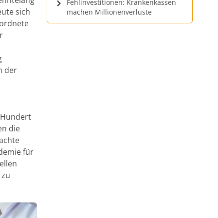
Fehlinvestitionen: Krankenkassen
eute sich
machen Millionenverluste
eordnete
r
g
m der
 Hundert
en die
machte
ademie für
ellen
 zu