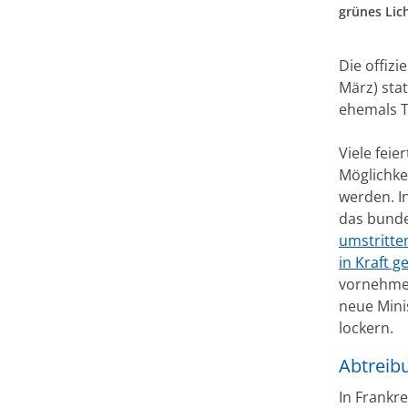
grünes Lic
Die offiz
März) sta
ehemals Tw
Viele feie
Möglichke
werden. I
das bunde
umstritte
in Kraft g
vornehmen
neue Mini
lockern.
Abtreib
In Frankr