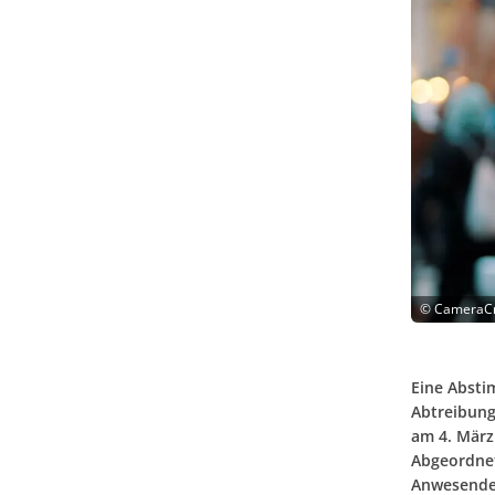
©
CameraCra
Eine Absti
Abtreibung
am 4. März
Abgeordnet
Anwesenden