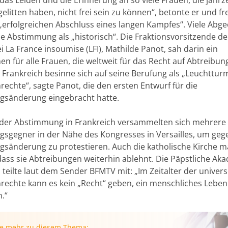
elitten haben, nicht frei sein zu können“, betonte er und fr
„erfolgreichen Abschluss eines langen Kampfes“. Viele Abg
ie Abstimmung als „historisch“. Die Fraktionsvorsitzende de
i La France insoumise (LFI), Mathilde Panot, sah darin ein
n für alle Frauen, die weltweit für das Recht auf Abtreibun
 Frankreich besinne sich auf seine Berufung als „Leuchttur
echte“, sagte Panot, die den ersten Entwurf für die
gsänderung eingebracht hatte.
er Abstimmung in Frankreich versammelten sich mehrere
gsgegner in der Nähe des Kongresses in Versailles, um geg
gsänderung zu protestieren. Auch die katholische Kirche 
 dass sie Abtreibungen weiterhin ablehnt. Die Päpstliche Ak
teilte laut dem Sender BFMTV mit: „Im Zeitalter der univers
echte kann es kein „Recht“ geben, ein menschliches Leben
.“
ie mehr zu diesem Thema: