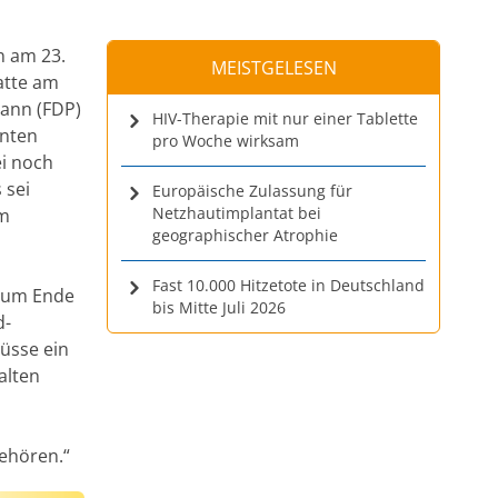
n am 23.
MEISTGELESEN
atte am
mann (FDP)
HIV-Therapie mit nur einer Tablette
nnten
pro Woche wirksam
i noch
 sei
Europäische Zulassung für
Netzhautimplantat bei
um
geographischer Atrophie
Fast 10.000 Hitzetote in Deutschland
 zum Ende
bis Mitte Juli 2026
d-
üsse ein
alten
gehören.“