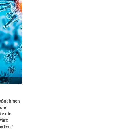
maßnahmen
die
te die
wäre
erten.“