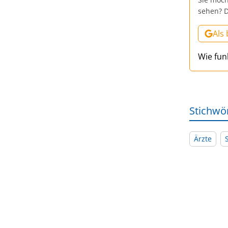
sehen? D
Als
Wie fun
Stichwö
Ärzte