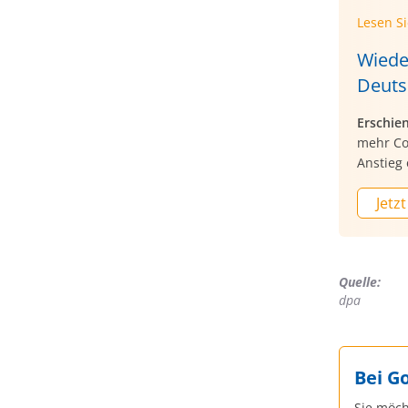
Lesen S
Wiede
Deuts
Erschie
mehr Cor
Anstieg 
Jetzt
Quelle:
dpa
Bei G
Sie möch