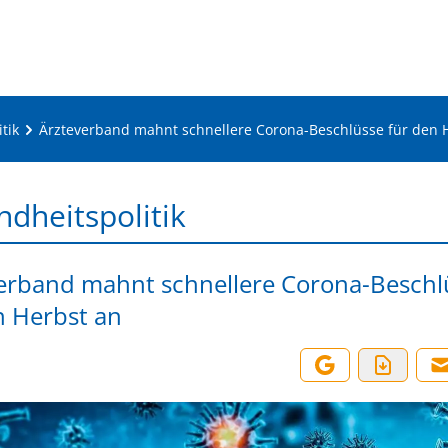
tik
Ärzteverband mahnt schnellere Corona-Beschlüsse für den 
dheitspolitik
erband mahnt schnellere Corona-Beschl
n Herbst an