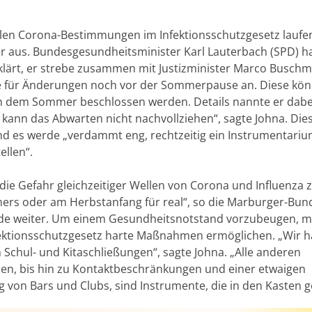
llen Corona-Bestimmungen im Infektionsschutzgesetz laufe
 aus. Bundesgesundheitsminister Karl Lauterbach (SPD) h
rklärt, er strebe zusammen mit Justizminister Marco Busch
 für Änderungen noch vor der Sommerpause an. Diese kö
 dem Sommer beschlossen werden. Details nannte er dabe
h kann das Abwarten nicht nachvollziehen“, sagte Johna. Dies
und es werde „verdammt eng, rechtzeitig ein Instrumentari
ellen“.
e die Gefahr gleichzeitiger Wellen von Corona und Influenza
rs oder am Herbstanfang für real“, so die Marburger-Bun
de weiter. Um einem Gesundheitsnotstand vorzubeugen, m
ektionsschutzgesetz harte Maßnahmen ermöglichen. „Wir h
 Schul- und Kitaschließungen“, sagte Johna. „Alle anderen
, bis hin zu Kontaktbeschränkungen und einer etwaigen
g von Bars und Clubs, sind Instrumente, die in den Kasten 