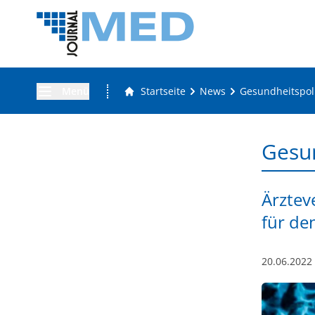
Menü
Startseite
News
Gesundheitspoli
Gesun
Ärztev
für de
20.06.2022