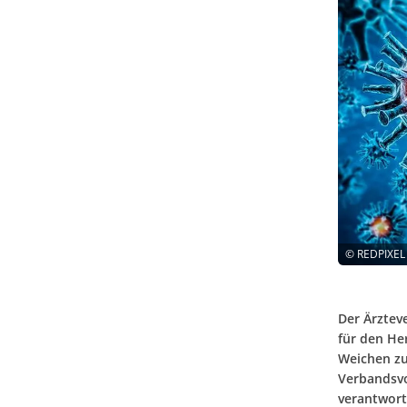
©
REDPIXEL
Der Ärzte
für den He
Weichen zu 
Verbandsvo
verantwort