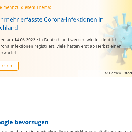
ie mehr zu diesem Thema:
r mehr erfasste Corona-Infektionen in
chland
nen am 14.06.2022
•
In Deutschland werden wieder deutlich
ona-Infektionen registriert, viele hatten erst ab Herbst einen
erwartet.
 lesen
© Tierney – sto
oogle bevorzugen
ten bei der Suche nach aktuellen Entwicklungen häufiger unsere B