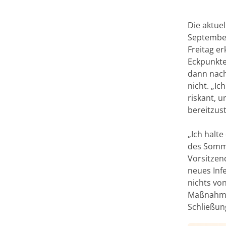
Die aktue
September
Freitag e
Eckpunkte
dann nach
nicht. „Ic
riskant, 
bereitzust
„Ich halt
des Somme
Vorsitzen
neues Inf
nichts von
Maßnahmen
Schließun